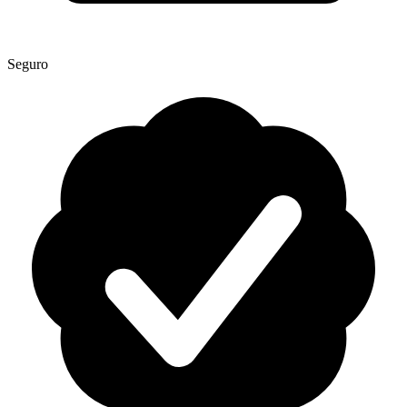
Seguro