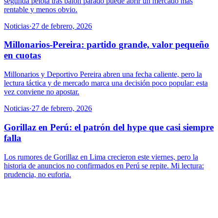
segunda pelota tras balón parado puede abrir un mercado más
rentable y menos obvio.
Noticias
·
27 de febrero, 2026
Millonarios-Pereira: partido grande, valor pequeño
en cuotas
Millonarios y Deportivo Pereira abren una fecha caliente, pero la
lectura táctica y de mercado marca una decisión poco popular: esta
vez conviene no apostar.
Noticias
·
27 de febrero, 2026
Gorillaz en Perú: el patrón del hype que casi siempre
falla
Los rumores de Gorillaz en Lima crecieron este viernes, pero la
historia de anuncios no confirmados en Perú se repite. Mi lectura:
prudencia, no euforia.