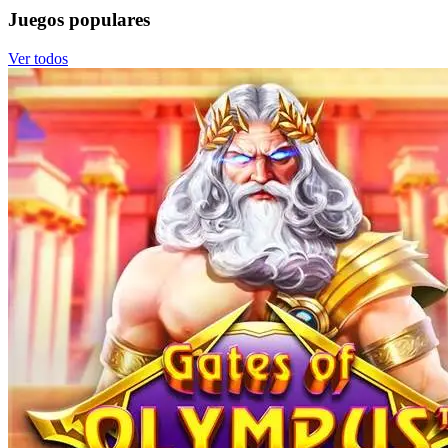
Juegos populares
Ver todos