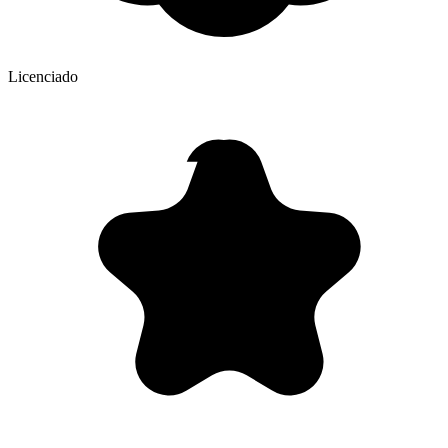
Licenciado