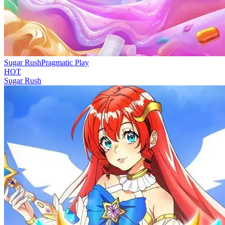
Sugar Rush
Pragmatic Play
HOT
Sugar Rush