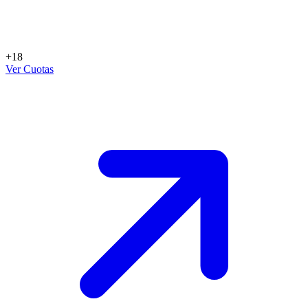
+18
Ver Cuotas