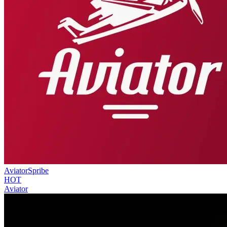
Aviator
Spribe
HOT
Aviator