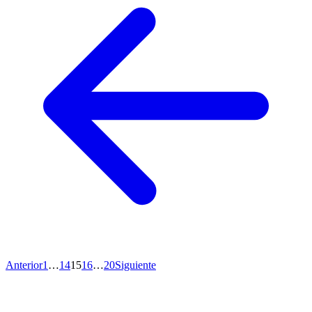
Anterior
1
…
14
15
16
…
20
Siguiente