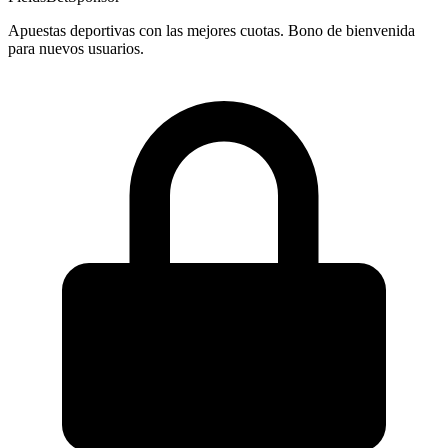
Apuestas deportivas con las mejores cuotas. Bono de bienvenida
para nuevos usuarios.