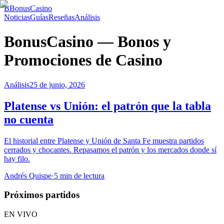
B
BonusCasino
Noticias
Guías
Reseñas
Análisis
BonusCasino
—
Bonos y
Promociones de Casino
Análisis
25 de junio, 2026
Platense vs Unión: el patrón que la tabla
no cuenta
El historial entre Platense y Unión de Santa Fe muestra partidos
cerrados y chocantes. Repasamos el patrón y los mercados donde sí
hay filo.
Andrés Quispe
·
5 min
de lectura
Próximos partidos
EN VIVO