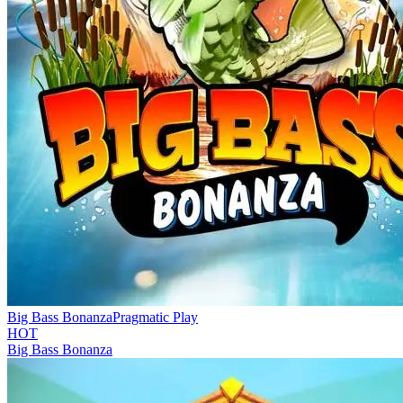
Big Bass Bonanza
Pragmatic Play
HOT
Big Bass Bonanza