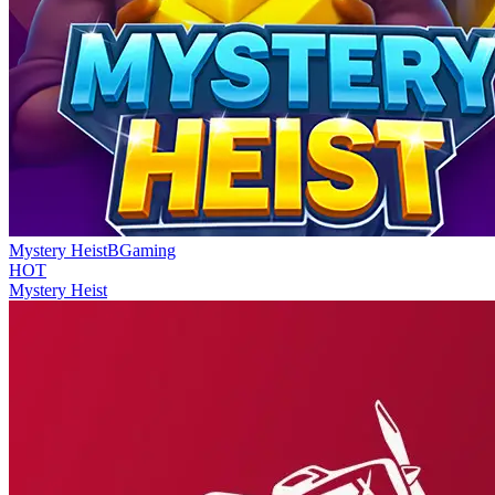
Mystery Heist
BGaming
HOT
Mystery Heist