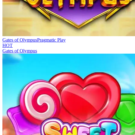
Gates of Olympus
Pragmatic Play
HOT
Gates of Olympus