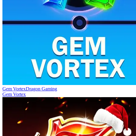
Gem Vortex
Dragon Gaming
Gem Vortex