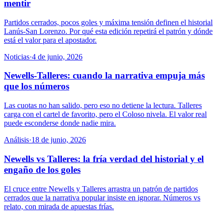
mentir
Partidos cerrados, pocos goles y máxima tensión definen el historial
Lanús-San Lorenzo. Por qué esta edición repetirá el patrón y dónde
está el valor para el apostador.
Noticias
·
4 de junio, 2026
Newells-Talleres: cuando la narrativa empuja más
que los números
Las cuotas no han salido, pero eso no detiene la lectura. Talleres
carga con el cartel de favorito, pero el Coloso nivela. El valor real
puede esconderse donde nadie mira.
Análisis
·
18 de junio, 2026
Newells vs Talleres: la fría verdad del historial y el
engaño de los goles
El cruce entre Newells y Talleres arrastra un patrón de partidos
cerrados que la narrativa popular insiste en ignorar. Números vs
relato, con mirada de apuestas frías.