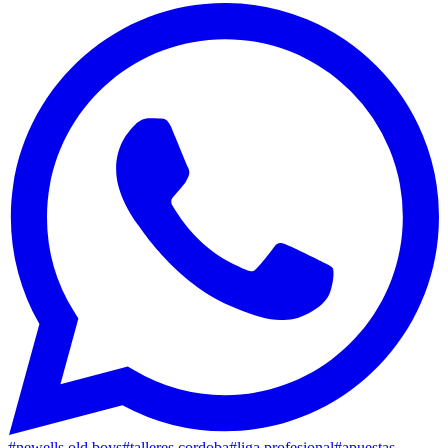
#
newells old boys
#
talleres cordoba
#
liga profesional
#
apuestas