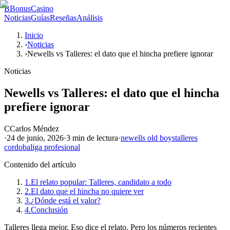
B
BonusCasino
Noticias
Guías
Reseñas
Análisis
Inicio
›
Noticias
›
Newells vs Talleres: el dato que el hincha prefiere ignorar
Noticias
Newells vs Talleres: el dato que el hincha
prefiere ignorar
C
Carlos Méndez
·
24 de junio, 2026
·
3 min
de lectura
·
newells old boys
talleres
cordoba
liga profesional
Contenido del artículo
1.
El relato popular: Talleres, candidato a todo
2.
El dato que el hincha no quiere ver
3.
¿Dónde está el valor?
4.
Conclusión
Talleres llega mejor. Eso dice el relato. Pero los números recientes