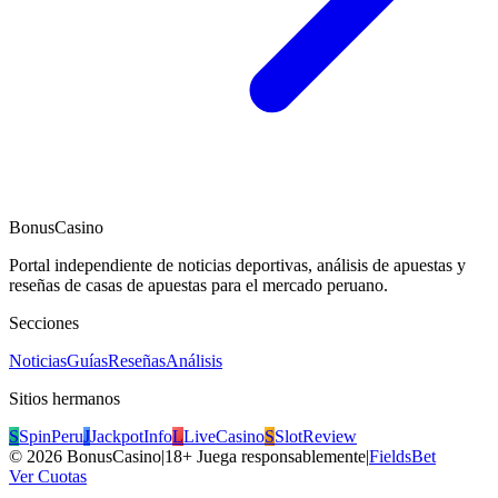
BonusCasino
Portal independiente de noticias deportivas, análisis de apuestas y
reseñas de casas de apuestas para el mercado peruano.
Secciones
Noticias
Guías
Reseñas
Análisis
Sitios hermanos
S
SpinPeru
J
JackpotInfo
L
LiveCasino
S
SlotReview
©
2026
BonusCasino
|
18+ Juega responsablemente
|
FieldsBet
Ver Cuotas