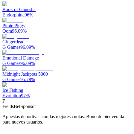
Book of Ganesha
Endorphina
96
%
Pirate Piggy
Qora
96.09
%
Gingerdead
G Games
96.09
%
Emotional Damage
G Games
96.09
%
Midnight Jackpots 5000
G Games
95.78
%
Ice Fishing
Evolution
97
%
F
FieldsBet
Sponsor
Apuestas deportivas con las mejores cuotas. Bono de bienvenida
para nuevos usuarios.