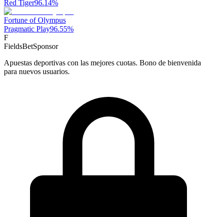
Red Tiger
96.14
%
Fortune of Olympus
Pragmatic Play
96.55
%
F
FieldsBet
Sponsor
Apuestas deportivas con las mejores cuotas. Bono de bienvenida
para nuevos usuarios.