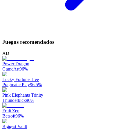
Juegos recomendados
AD
Power Dragon
GameArt
96
%
Lucky Fortune Tree
Pragmatic Play
96.5
%
Pink Elephants Trinity
Thunderkick
96
%
Fruit Zen
Betsoft
96
%
Biggest Vault