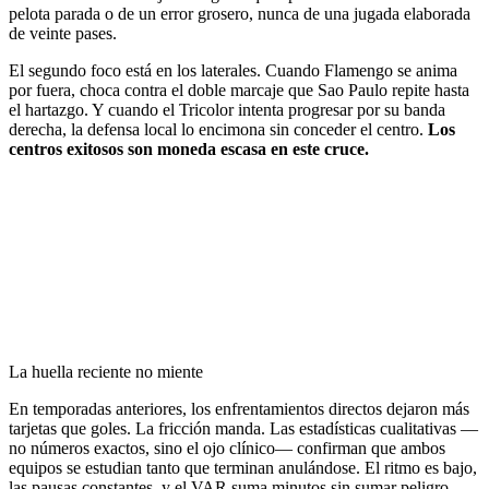
pelota parada o de un error grosero, nunca de una jugada elaborada
de veinte pases.
El segundo foco está en los laterales. Cuando Flamengo se anima
por fuera, choca contra el doble marcaje que Sao Paulo repite hasta
el hartazgo. Y cuando el Tricolor intenta progresar por su banda
derecha, la defensa local lo encimona sin conceder el centro.
Los
centros exitosos son moneda escasa en este cruce.
La huella reciente no miente
En temporadas anteriores, los enfrentamientos directos dejaron más
tarjetas que goles. La fricción manda. Las estadísticas cualitativas —
no números exactos, sino el ojo clínico— confirman que ambos
equipos se estudian tanto que terminan anulándose. El ritmo es bajo,
las pausas constantes, y el VAR suma minutos sin sumar peligro