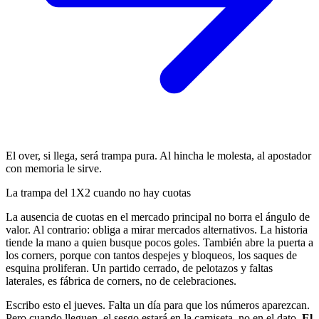
El over, si llega, será trampa pura. Al hincha le molesta, al apostador
con memoria le sirve.
La trampa del 1X2 cuando no hay cuotas
La ausencia de cuotas en el mercado principal no borra el ángulo de
valor. Al contrario: obliga a mirar mercados alternativos. La historia
tiende la mano a quien busque pocos goles. También abre la puerta a
los corners, porque con tantos despejes y bloqueos, los saques de
esquina proliferan. Un partido cerrado, de pelotazos y faltas
laterales, es fábrica de corners, no de celebraciones.
Escribo esto el jueves. Falta un día para que los números aparezcan.
Pero cuando lleguen, el sesgo estará en la camiseta, no en el dato.
El