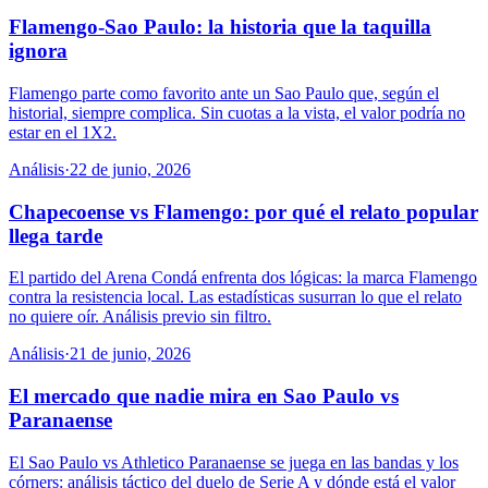
Flamengo-Sao Paulo: la historia que la taquilla
ignora
Flamengo parte como favorito ante un Sao Paulo que, según el
historial, siempre complica. Sin cuotas a la vista, el valor podría no
estar en el 1X2.
Análisis
·
22 de junio, 2026
Chapecoense vs Flamengo: por qué el relato popular
llega tarde
El partido del Arena Condá enfrenta dos lógicas: la marca Flamengo
contra la resistencia local. Las estadísticas susurran lo que el relato
no quiere oír. Análisis previo sin filtro.
Análisis
·
21 de junio, 2026
El mercado que nadie mira en Sao Paulo vs
Paranaense
El Sao Paulo vs Athletico Paranaense se juega en las bandas y los
córners: análisis táctico del duelo de Serie A y dónde está el valor