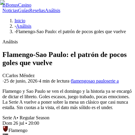
B
BonusCasino
Noticias
Guías
Reseñas
Análisis
Inicio
›
Análisis
›
Flamengo-Sao Paulo: el patrón de pocos goles que vuelve
Análisis
Flamengo-Sao Paulo: el patrón de pocos
goles que vuelve
C
Carlos Méndez
·
25 de junio, 2026
·
4 min
de lectura
·
flamengo
sao paulo
serie a
Flamengo y Sao Paulo se ven el domingo y la historia ya se encargó
de dictar el libreto. Goles escasos, juego trabado, pocas emociones.
La Serie A vuelve a poner sobre la mesa un clásico que casi nunca
estalla. Sin cuotas a la vista, el dato más sólido es el under.
Serie A
•
Regular Season
Dom 26 jul
•
20:00
Flamengo