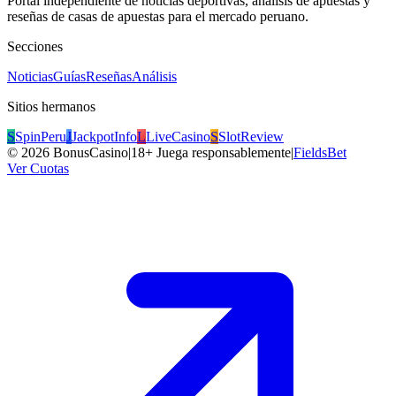
Portal independiente de noticias deportivas, análisis de apuestas y
reseñas de casas de apuestas para el mercado peruano.
Secciones
Noticias
Guías
Reseñas
Análisis
Sitios hermanos
S
SpinPeru
J
JackpotInfo
L
LiveCasino
S
SlotReview
©
2026
BonusCasino
|
18+ Juega responsablemente
|
FieldsBet
Ver Cuotas