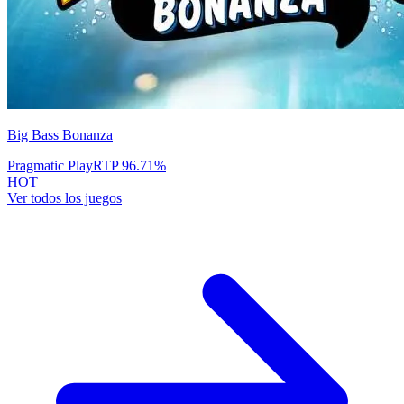
Big Bass Bonanza
Pragmatic Play
RTP
96.71
%
HOT
Ver todos los juegos