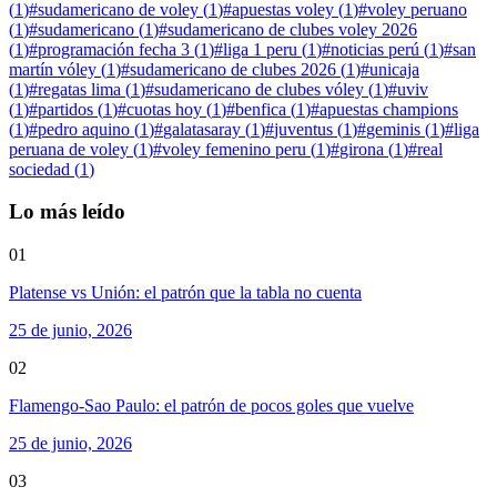
(
1
)
#
sudamericano de voley
(
1
)
#
apuestas voley
(
1
)
#
voley peruano
(
1
)
#
sudamericano
(
1
)
#
sudamericano de clubes voley 2026
(
1
)
#
programación fecha 3
(
1
)
#
liga 1 peru
(
1
)
#
noticias perú
(
1
)
#
san
martín vóley
(
1
)
#
sudamericano de clubes 2026
(
1
)
#
unicaja
(
1
)
#
regatas lima
(
1
)
#
sudamericano de clubes vóley
(
1
)
#
uviv
(
1
)
#
partidos
(
1
)
#
cuotas hoy
(
1
)
#
benfica
(
1
)
#
apuestas champions
(
1
)
#
pedro aquino
(
1
)
#
galatasaray
(
1
)
#
juventus
(
1
)
#
geminis
(
1
)
#
liga
peruana de voley
(
1
)
#
voley femenino peru
(
1
)
#
girona
(
1
)
#
real
sociedad
(
1
)
Lo más leído
01
Platense vs Unión: el patrón que la tabla no cuenta
25 de junio, 2026
02
Flamengo-Sao Paulo: el patrón de pocos goles que vuelve
25 de junio, 2026
03