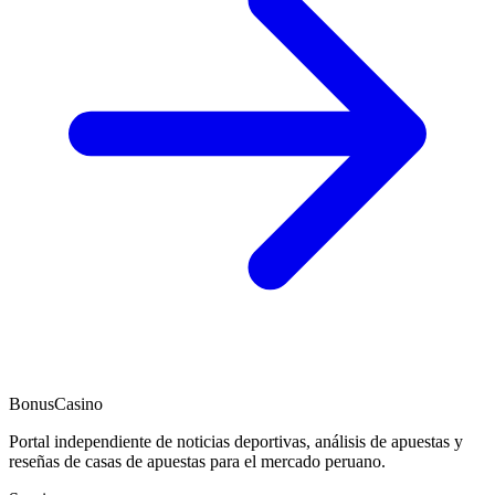
BonusCasino
Portal independiente de noticias deportivas, análisis de apuestas y
reseñas de casas de apuestas para el mercado peruano.