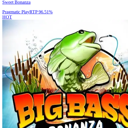
Sweet Bonanza
Pragmatic Play
RTP
96.51
%
HOT