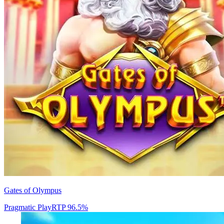
Gates of Olympus
Pragmatic Play
RTP
96.5
%