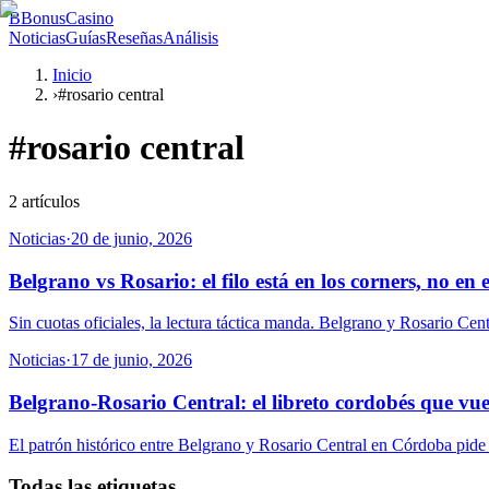
B
BonusCasino
Noticias
Guías
Reseñas
Análisis
Inicio
›
#rosario central
#
rosario central
2
artículos
Noticias
·
20 de junio, 2026
Belgrano vs Rosario: el filo está en los corners, no en
Sin cuotas oficiales, la lectura táctica manda. Belgrano y Rosario Cent
Noticias
·
17 de junio, 2026
Belgrano-Rosario Central: el libreto cordobés que vue
El patrón histórico entre Belgrano y Rosario Central en Córdoba pide p
Todas las etiquetas