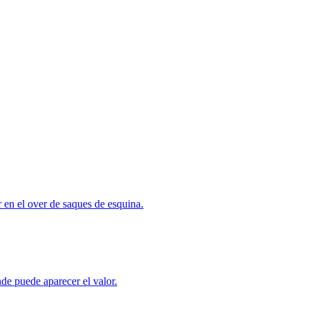
r en el over de saques de esquina.
nde puede aparecer el valor.