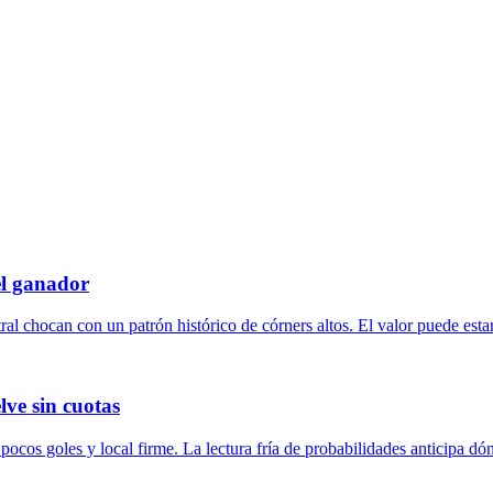
 el ganador
ral chocan con un patrón histórico de córners altos. El valor puede esta
lve sin cuotas
ocos goles y local firme. La lectura fría de probabilidades anticipa dó