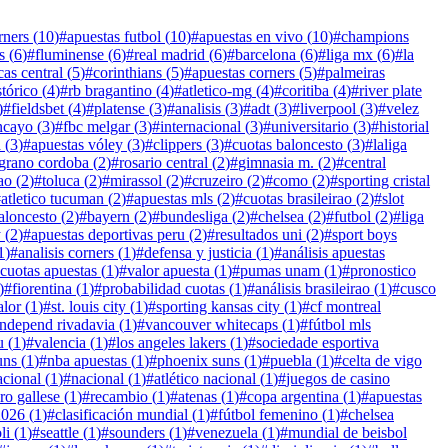
rners
(
10
)
#
apuestas futbol
(
10
)
#
apuestas en vivo
(
10
)
#
champions
s
(
6
)
#
fluminense
(
6
)
#
real madrid
(
6
)
#
barcelona
(
6
)
#
liga mx
(
6
)
#
la
cas central
(
5
)
#
corinthians
(
5
)
#
apuestas corners
(
5
)
#
palmeiras
stórico
(
4
)
#
rb bragantino
(
4
)
#
atletico-mg
(
4
)
#
coritiba
(
4
)
#
river plate
)
#
fieldsbet
(
4
)
#
platense
(
3
)
#
analisis
(
3
)
#
adt
(
3
)
#
liverpool
(
3
)
#
velez
ncayo
(
3
)
#
fbc melgar
(
3
)
#
internacional
(
3
)
#
universitario
(
3
)
#
historial
a
(
3
)
#
apuestas vóley
(
3
)
#
clippers
(
3
)
#
cuotas baloncesto
(
3
)
#
laliga
grano cordoba
(
2
)
#
rosario central
(
2
)
#
gimnasia m.
(
2
)
#
central
rao
(
2
)
#
toluca
(
2
)
#
mirassol
(
2
)
#
cruzeiro
(
2
)
#
como
(
2
)
#
sporting cristal
#
atletico tucuman
(
2
)
#
apuestas mls
(
2
)
#
cuotas brasileirao
(
2
)
#
slot
aloncesto
(
2
)
#
bayern
(
2
)
#
bundesliga
(
2
)
#
chelsea
(
2
)
#
futbol
(
2
)
#
liga
y
(
2
)
#
apuestas deportivas peru
(
2
)
#
resultados uni
(
2
)
#
sport boys
1
)
#
analisis corners
(
1
)
#
defensa y justicia
(
1
)
#
análisis apuestas
cuotas apuestas
(
1
)
#
valor apuesta
(
1
)
#
pumas unam
(
1
)
#
pronostico
)
#
fiorentina
(
1
)
#
probabilidad cuotas
(
1
)
#
análisis brasileirao
(
1
)
#
cusco
alor
(
1
)
#
st. louis city
(
1
)
#
sporting kansas city
(
1
)
#
cf montreal
independ rivadavia
(
1
)
#
vancouver whitecaps
(
1
)
#
fútbol mls
u
(
1
)
#
valencia
(
1
)
#
los angeles lakers
(
1
)
#
sociedade esportiva
uns
(
1
)
#
nba apuestas
(
1
)
#
phoenix suns
(
1
)
#
puebla
(
1
)
#
celta de vigo
acional
(
1
)
#
nacional
(
1
)
#
atlético nacional
(
1
)
#
juegos de casino
ro gallese
(
1
)
#
recambio
(
1
)
#
atenas
(
1
)
#
copa argentina
(
1
)
#
apuestas
2026
(
1
)
#
clasificación mundial
(
1
)
#
fútbol femenino
(
1
)
#
chelsea
li
(
1
)
#
seattle
(
1
)
#
sounders
(
1
)
#
venezuela
(
1
)
#
mundial de beisbol