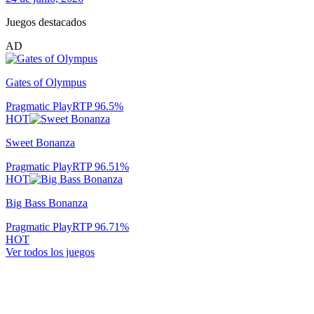
Juegos destacados
AD
Gates of Olympus
Pragmatic Play
RTP
96.5
%
HOT
Sweet Bonanza
Pragmatic Play
RTP
96.51
%
HOT
Big Bass Bonanza
Pragmatic Play
RTP
96.71
%
HOT
Ver todos los juegos