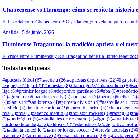
Chapecoense vs Flamengo: cómo se repite la historia
El historial entre Chapecoense-SC y Flamengo revela un patrón consist
Análisis
·
15 de junio, 2026
Fluminense-Bragantino: la tradición aprieta y el mer
El cruce entre Fluminense y RB Bragantino tiene un libreto repetido: i
Todas las etiquetas
#
apuestas fútbol
(
67
)
#
serie a
(
26
)
#
apuestas deportivas
(
22
)
#
liga profe
league
(
10
)
#
liga 1
(
9
)
#
apuestas
(
8
)
#
flamengo
(
8
)
#
alianza lima
(
8
)
#
sa
liga
(
6
)
#
premier league
(
6
)
#
deportivo garcilaso
(
6
)
#
nba
(
6
)
#
pronóstic
(
5
)
#
gremio
(
5
)
#
manchester city
(
5
)
#
cienciano
(
5
)
#
peru
(
5
)
#
celtics
(
5
)
(
4
)
#
lanus
(
4
)
#
san lorenzo
(
4
)
#
primera división
(
4
)
#
nashville sc
(
4
)
#
co
sarsfield
(
3
)
#
instituto cordoba
(
3
)
#
patron historico
(
3
)
#
chapecoense-s
mls
(
3
)
#
mls
(
3
)
#
atletico madrid
(
3
)
#
houston rockets
(
3
)
#
racing
(
3
)
#
mo
(
3
)
#
bodø/glimt
(
3
)
#
estudiantes de rio cuarto
(
2
)
#
tigre
(
2
)
#
analisis tact
cordoba de santiago
(
2
)
#
aldosivi
(
2
)
#
estadisticas
(
2
)
#
deportivo riestra
(
2
)
#
atlanta united fc
(
2
)
#
major league soccer
(
2
)
#
previa apuestas
(
2
)
#
machine
(
2
)
#
am i in love
(
2
)
#
copa sudamericana
(
2
)
#
psg vs bayern
(