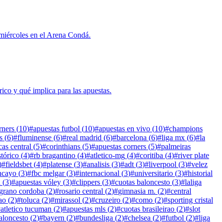
 miércoles en el Arena Condá.
rico y qué implica para las apuestas.
rners
(
10
)
#
apuestas futbol
(
10
)
#
apuestas en vivo
(
10
)
#
champions
s
(
6
)
#
fluminense
(
6
)
#
real madrid
(
6
)
#
barcelona
(
6
)
#
liga mx
(
6
)
#
la
cas central
(
5
)
#
corinthians
(
5
)
#
apuestas corners
(
5
)
#
palmeiras
stórico
(
4
)
#
rb bragantino
(
4
)
#
atletico-mg
(
4
)
#
coritiba
(
4
)
#
river plate
)
#
fieldsbet
(
4
)
#
platense
(
3
)
#
analisis
(
3
)
#
adt
(
3
)
#
liverpool
(
3
)
#
velez
ncayo
(
3
)
#
fbc melgar
(
3
)
#
internacional
(
3
)
#
universitario
(
3
)
#
historial
a
(
3
)
#
apuestas vóley
(
3
)
#
clippers
(
3
)
#
cuotas baloncesto
(
3
)
#
laliga
grano cordoba
(
2
)
#
rosario central
(
2
)
#
gimnasia m.
(
2
)
#
central
rao
(
2
)
#
toluca
(
2
)
#
mirassol
(
2
)
#
cruzeiro
(
2
)
#
como
(
2
)
#
sporting cristal
#
atletico tucuman
(
2
)
#
apuestas mls
(
2
)
#
cuotas brasileirao
(
2
)
#
slot
aloncesto
(
2
)
#
bayern
(
2
)
#
bundesliga
(
2
)
#
chelsea
(
2
)
#
futbol
(
2
)
#
liga