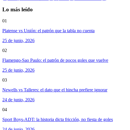
Lo más leído
01
Platense vs Unión: el patrón que la tabla no cuenta
25 de junio, 2026
02
Flamengo-Sao Paulo: el patrón de pocos goles que vuelve
25 de junio, 2026
03
Newells vs Talleres: el dato que el hincha prefiere ignorar
24 de junio, 2026
04
Sport Boys-ADT: la historia dicta fricción, no fiesta de goles
24 de junio, 2026