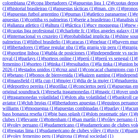
colombiana
(
2
)
#
copa libertadores
(
2
)
#
apuestas liga 1
(
2
)
#
cuotas depor
(
1
)
#
historial brasileirao
(
1
)
#
apuestas tácticas
(
1
)
#
man. city
(
1
)
#
pronost
(
1
)
#
apuestas futbol argentino
(
1
)
#
pumas
(
1
)
#
atletico paranaense
(
1
)
#
e
apuestas
(
1
)
#
coritiba vs palmeiras
(
1
)
#
serie a brasileirao
(
1
)
#
analisis t
(
1
)
#
alianza atletico
(
1
)
#
altura
(
1
)
#
táctica
(
1
)
#
ucv moquegua
(
1
)
#
new 
(
1
)
#
cuotas liga profesional
(
1
)
#
charlotte fc
(
1
)
#
los angeles galaxy
(
1
)
(
1
)
#
internacional vs cruzeiro
(
1
)
#
probabilidad implicita
(
1
)
#
shine sou
palmeiras
(
1
)
#
fútbol brasileño
(
1
)
#
caracas
(
1
)
#
melgar
(
1
)
#
bayern mun
(
1
)
#
libertadores
(
1
)
#
fase regular nba
(
1
)
#
la granja vip peru
(
1
)
#
granja
(
1
)
#
sporting lisboa
(
1
)
#
tabla de posiciones
(
1
)
#
independiente vs racin
royal
(
1
)
#
parlays
(
1
)
#
sorteos online
(
1
)
#
perú
(
1
)
#
perú vs senegal
(
1
)
#
femenino
(
1
)
#
sorteo
(
1
)
#
tinka
(
1
)
#
resultados
(
1
)
#
la tinka
(
1
)
#
union be
2026
(
1
)
#
estados unidos
(
1
)
#
cruz azul
(
1
)
#
concacaf champions cup
(
(
1
)
#
betano
(
1
)
#
bonos de bienvenida
(
1
)
#
kaizen gaming
(
1
)
#
independi
(
1
)
#
mansfield
(
1
)
#
fa cup
(
1
)
#
mujer
(
1
)
#
dia de la mujer
(
1
)
#
madureira
(
1
)
#
deportivo pereira
(
1
)
#
gorillaz
(
1
)
#
conciertos perú
(
1
)
#
apuestas en
original soundtrack
(
1
)
#
reseña tragamonedas
(
1
)
#
magic
(
1
)
#
over und
(
1
)
#
tragamonedas volatilidad
(
1
)
#
slots alta volatilidad
(
1
)
#
bankroll ca
aviator
(
1
)
#
club brujas
(
1
)
#
libertadores apuestas
(
1
)
#
equipos peruanos
williams
(
1
)
#
moquegua
(
1
)
#
apuestas combinadas
(
1
)
#
parlay
(
1
)
#
acum
bass bonanza reseña
(
1
)
#
big bass splash
(
1
)
#
slots pragmatic play
(
1
)
#
clubes
(
1
)
#
levante
(
1
)
#
tottenham
(
1
)
#
san martín
(
1
)
#
vóley peruano
(
1
(
1
)
#
voley peruano
(
1
)
#
sudamericano
(
1
)
#
sudamericano de clubes vo
(
1
)
#
regatas lima
(
1
)
#
sudamericano de clubes vóley
(
1
)
#
uviv
(
1
)
#
parti
(
1
)
#
voley femenino peru
(
1
)
#
girona
(
1
)
#
real sociedad
(
1
)