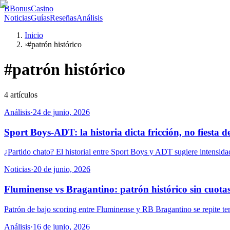
B
BonusCasino
Noticias
Guías
Reseñas
Análisis
Inicio
›
#patrón histórico
#
patrón histórico
4
artículos
Análisis
·
24 de junio, 2026
Sport Boys-ADT: la historia dicta fricción, no fiesta d
¿Partido chato? El historial entre Sport Boys y ADT sugiere intensidad, 
Noticias
·
20 de junio, 2026
Fluminense vs Bragantino: patrón histórico sin cuotas 
Patrón de bajo scoring entre Fluminense y RB Bragantino se repite tem
Análisis
·
16 de junio, 2026