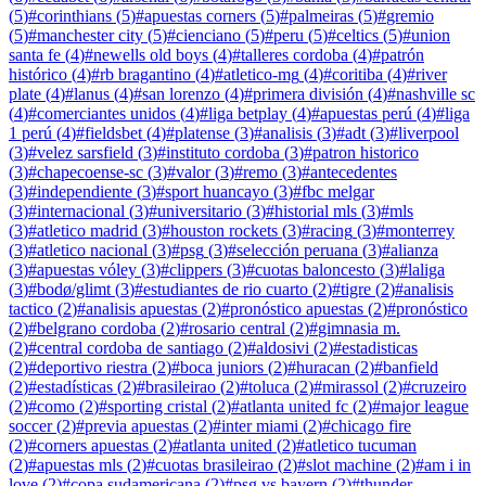
(
5
)
#
corinthians
(
5
)
#
apuestas corners
(
5
)
#
palmeiras
(
5
)
#
gremio
(
5
)
#
manchester city
(
5
)
#
cienciano
(
5
)
#
peru
(
5
)
#
celtics
(
5
)
#
union
santa fe
(
4
)
#
newells old boys
(
4
)
#
talleres cordoba
(
4
)
#
patrón
histórico
(
4
)
#
rb bragantino
(
4
)
#
atletico-mg
(
4
)
#
coritiba
(
4
)
#
river
plate
(
4
)
#
lanus
(
4
)
#
san lorenzo
(
4
)
#
primera división
(
4
)
#
nashville sc
(
4
)
#
comerciantes unidos
(
4
)
#
liga betplay
(
4
)
#
apuestas perú
(
4
)
#
liga
1 perú
(
4
)
#
fieldsbet
(
4
)
#
platense
(
3
)
#
analisis
(
3
)
#
adt
(
3
)
#
liverpool
(
3
)
#
velez sarsfield
(
3
)
#
instituto cordoba
(
3
)
#
patron historico
(
3
)
#
chapecoense-sc
(
3
)
#
valor
(
3
)
#
remo
(
3
)
#
antecedentes
(
3
)
#
independiente
(
3
)
#
sport huancayo
(
3
)
#
fbc melgar
(
3
)
#
internacional
(
3
)
#
universitario
(
3
)
#
historial mls
(
3
)
#
mls
(
3
)
#
atletico madrid
(
3
)
#
houston rockets
(
3
)
#
racing
(
3
)
#
monterrey
(
3
)
#
atletico nacional
(
3
)
#
psg
(
3
)
#
selección peruana
(
3
)
#
alianza
(
3
)
#
apuestas vóley
(
3
)
#
clippers
(
3
)
#
cuotas baloncesto
(
3
)
#
laliga
(
3
)
#
bodø/glimt
(
3
)
#
estudiantes de rio cuarto
(
2
)
#
tigre
(
2
)
#
analisis
tactico
(
2
)
#
analisis apuestas
(
2
)
#
pronóstico apuestas
(
2
)
#
pronóstico
(
2
)
#
belgrano cordoba
(
2
)
#
rosario central
(
2
)
#
gimnasia m.
(
2
)
#
central cordoba de santiago
(
2
)
#
aldosivi
(
2
)
#
estadisticas
(
2
)
#
deportivo riestra
(
2
)
#
boca juniors
(
2
)
#
huracan
(
2
)
#
banfield
(
2
)
#
estadísticas
(
2
)
#
brasileirao
(
2
)
#
toluca
(
2
)
#
mirassol
(
2
)
#
cruzeiro
(
2
)
#
como
(
2
)
#
sporting cristal
(
2
)
#
atlanta united fc
(
2
)
#
major league
soccer
(
2
)
#
previa apuestas
(
2
)
#
inter miami
(
2
)
#
chicago fire
(
2
)
#
corners apuestas
(
2
)
#
atlanta united
(
2
)
#
atletico tucuman
(
2
)
#
apuestas mls
(
2
)
#
cuotas brasileirao
(
2
)
#
slot machine
(
2
)
#
am i in
love
(
2
)
#
copa sudamericana
(
2
)
#
psg vs bayern
(
2
)
#
thunder