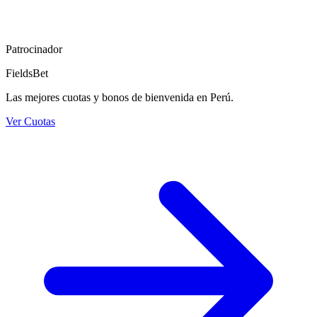
Patrocinador
FieldsBet
Las mejores cuotas y bonos de bienvenida en Perú.
Ver Cuotas