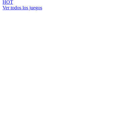
HOT
Ver todos los juegos