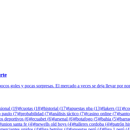
rte
pocos goles y pocas sorpresas. El mercado a veces se deja llevar por no
sional
(
19
)
#
cuotas
(
18
)
#
historial
(
17
)
#
apuestas nba
(
13
)
#
lakers
(
11
)
#
co
o paulo
(
7
)
#
probabilidad
(
7
)
#
análisis táctico
(
7
)
#
casino online
(
7
)
#
santo
os deportivos
(
6
)
#
ecuabet
(
6
)
#
arsenal
(
6
)
#
botafogo
(
5
)
#
bahia
(
5
)
#
barra
#
union santa fe
(
4
)
#
newells old boys
(
4
)
#
talleres cordoba
(
4
)
#
patrón hi
merciantes unidos
(
4
)
#
liga betplay
(
4
)
#
apuestas perú
(
4
)
#
liga 1 perú
(
4