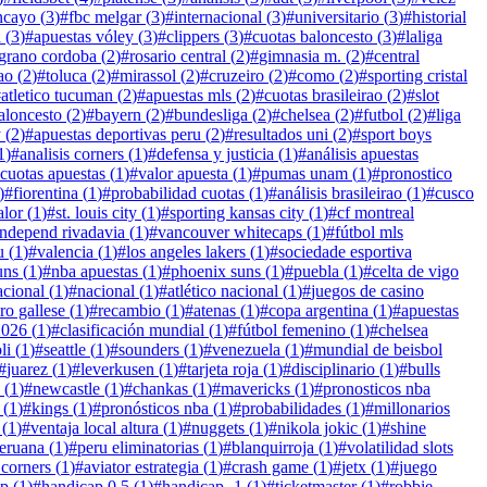
ncayo
(
3
)
#
fbc melgar
(
3
)
#
internacional
(
3
)
#
universitario
(
3
)
#
historial
a
(
3
)
#
apuestas vóley
(
3
)
#
clippers
(
3
)
#
cuotas baloncesto
(
3
)
#
laliga
grano cordoba
(
2
)
#
rosario central
(
2
)
#
gimnasia m.
(
2
)
#
central
rao
(
2
)
#
toluca
(
2
)
#
mirassol
(
2
)
#
cruzeiro
(
2
)
#
como
(
2
)
#
sporting cristal
#
atletico tucuman
(
2
)
#
apuestas mls
(
2
)
#
cuotas brasileirao
(
2
)
#
slot
aloncesto
(
2
)
#
bayern
(
2
)
#
bundesliga
(
2
)
#
chelsea
(
2
)
#
futbol
(
2
)
#
liga
y
(
2
)
#
apuestas deportivas peru
(
2
)
#
resultados uni
(
2
)
#
sport boys
1
)
#
analisis corners
(
1
)
#
defensa y justicia
(
1
)
#
análisis apuestas
cuotas apuestas
(
1
)
#
valor apuesta
(
1
)
#
pumas unam
(
1
)
#
pronostico
)
#
fiorentina
(
1
)
#
probabilidad cuotas
(
1
)
#
análisis brasileirao
(
1
)
#
cusco
alor
(
1
)
#
st. louis city
(
1
)
#
sporting kansas city
(
1
)
#
cf montreal
independ rivadavia
(
1
)
#
vancouver whitecaps
(
1
)
#
fútbol mls
u
(
1
)
#
valencia
(
1
)
#
los angeles lakers
(
1
)
#
sociedade esportiva
uns
(
1
)
#
nba apuestas
(
1
)
#
phoenix suns
(
1
)
#
puebla
(
1
)
#
celta de vigo
acional
(
1
)
#
nacional
(
1
)
#
atlético nacional
(
1
)
#
juegos de casino
ro gallese
(
1
)
#
recambio
(
1
)
#
atenas
(
1
)
#
copa argentina
(
1
)
#
apuestas
2026
(
1
)
#
clasificación mundial
(
1
)
#
fútbol femenino
(
1
)
#
chelsea
li
(
1
)
#
seattle
(
1
)
#
sounders
(
1
)
#
venezuela
(
1
)
#
mundial de beisbol
#
juarez
(
1
)
#
leverkusen
(
1
)
#
tarjeta roja
(
1
)
#
disciplinario
(
1
)
#
bulls
(
1
)
#
newcastle
(
1
)
#
chankas
(
1
)
#
mavericks
(
1
)
#
pronosticos nba
(
1
)
#
kings
(
1
)
#
pronósticos nba
(
1
)
#
probabilidades
(
1
)
#
millonarios
(
1
)
#
ventaja local altura
(
1
)
#
nuggets
(
1
)
#
nikola jokic
(
1
)
#
shine
peruana
(
1
)
#
peru eliminatorias
(
1
)
#
blanquirroja
(
1
)
#
volatilidad slots
corners
(
1
)
#
aviator estrategia
(
1
)
#
crash game
(
1
)
#
jetx
(
1
)
#
juego
ap
(
1
)
#
handicap 0.5
(
1
)
#
handicap -1
(
1
)
#
ticketmaster
(
1
)
#
robbie