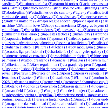
sarsfield
(
3
)
#
instituto cordoba
(
3
)
#
patron historico
(
3
)
#
chapecoense-s
mls
(
3
)
#
mls
(
3
)
#
atletico madrid
(
3
)
#
houston rockets
(
3
)
#
racing
(
3
)
#
mo
(
3
)
#
bodø/glimt
(
3
)
#
estudiantes de rio cuarto
(
2
)
#
tigre
(
2
)
#
analisis tact
cordoba de santiago
(
2
)
#
aldosivi
(
2
)
#
estadisticas
(
2
)
#
deportivo riestra
(
2
)
#
atlanta united fc
(
2
)
#
major league soccer
(
2
)
#
previa apuestas
(
2
)
#
machine
(
2
)
#
am i in love
(
2
)
#
copa sudamericana
(
2
)
#
psg vs bayern
(
colombiana
(
2
)
#
copa libertadores
(
2
)
#
apuestas liga 1
(
2
)
#
cuotas depor
(
1
)
#
historial brasileirao
(
1
)
#
apuestas tácticas
(
1
)
#
man. city
(
1
)
#
pronost
(
1
)
#
apuestas futbol argentino
(
1
)
#
pumas
(
1
)
#
atletico paranaense
(
1
)
#
e
apuestas
(
1
)
#
coritiba vs palmeiras
(
1
)
#
serie a brasileirao
(
1
)
#
analisis t
(
1
)
#
alianza atletico
(
1
)
#
altura
(
1
)
#
táctica
(
1
)
#
ucv moquegua
(
1
)
#
new 
(
1
)
#
cuotas liga profesional
(
1
)
#
charlotte fc
(
1
)
#
los angeles galaxy
(
1
)
(
1
)
#
internacional vs cruzeiro
(
1
)
#
probabilidad implicita
(
1
)
#
shine sou
palmeiras
(
1
)
#
fútbol brasileño
(
1
)
#
caracas
(
1
)
#
melgar
(
1
)
#
bayern mun
(
1
)
#
libertadores
(
1
)
#
fase regular nba
(
1
)
#
la granja vip peru
(
1
)
#
granja
(
1
)
#
sporting lisboa
(
1
)
#
tabla de posiciones
(
1
)
#
independiente vs racin
royal
(
1
)
#
parlays
(
1
)
#
sorteos online
(
1
)
#
perú
(
1
)
#
perú vs senegal
(
1
)
#
femenino
(
1
)
#
sorteo
(
1
)
#
tinka
(
1
)
#
resultados
(
1
)
#
la tinka
(
1
)
#
union be
2026
(
1
)
#
estados unidos
(
1
)
#
cruz azul
(
1
)
#
concacaf champions cup
(
(
1
)
#
betano
(
1
)
#
bonos de bienvenida
(
1
)
#
kaizen gaming
(
1
)
#
independi
(
1
)
#
mansfield
(
1
)
#
fa cup
(
1
)
#
mujer
(
1
)
#
dia de la mujer
(
1
)
#
madureira
(
1
)
#
deportivo pereira
(
1
)
#
gorillaz
(
1
)
#
conciertos perú
(
1
)
#
apuestas en
original soundtrack
(
1
)
#
reseña tragamonedas
(
1
)
#
magic
(
1
)
#
over und
(
1
)
#
tragamonedas volatilidad
(
1
)
#
slots alta volatilidad
(
1
)
#
bankroll ca
aviator
(
1
)
#
club brujas
(
1
)
#
libertadores apuestas
(
1
)
#
equipos peruanos