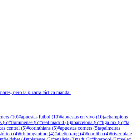
mbres, pero la pizarra táctica manda.
rners
(
10
)
#
apuestas futbol
(
10
)
#
apuestas en vivo
(
10
)
#
champions
s
(
6
)
#
fluminense
(
6
)
#
real madrid
(
6
)
#
barcelona
(
6
)
#
liga mx
(
6
)
#
la
cas central
(
5
)
#
corinthians
(
5
)
#
apuestas corners
(
5
)
#
palmeiras
stórico
(
4
)
#
rb bragantino
(
4
)
#
atletico-mg
(
4
)
#
coritiba
(
4
)
#
river plate
)
#
fieldsbet
(
4
)
#
platense
(
3
)
#
analisis
(
3
)
#
adt
(
3
)
#
liverpool
(
3
)
#
velez