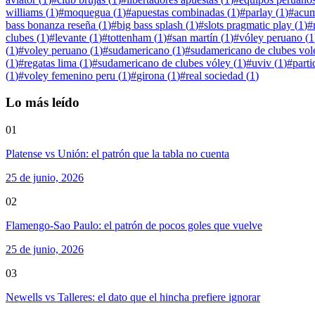
williams
(
1
)
#
moquegua
(
1
)
#
apuestas combinadas
(
1
)
#
parlay
(
1
)
#
acum
bass bonanza reseña
(
1
)
#
big bass splash
(
1
)
#
slots pragmatic play
(
1
)
#
clubes
(
1
)
#
levante
(
1
)
#
tottenham
(
1
)
#
san martín
(
1
)
#
vóley peruano
(
1
(
1
)
#
voley peruano
(
1
)
#
sudamericano
(
1
)
#
sudamericano de clubes vo
(
1
)
#
regatas lima
(
1
)
#
sudamericano de clubes vóley
(
1
)
#
uviv
(
1
)
#
parti
(
1
)
#
voley femenino peru
(
1
)
#
girona
(
1
)
#
real sociedad
(
1
)
Lo más leído
01
Platense vs Unión: el patrón que la tabla no cuenta
25 de junio, 2026
02
Flamengo-Sao Paulo: el patrón de pocos goles que vuelve
25 de junio, 2026
03
Newells vs Talleres: el dato que el hincha prefiere ignorar