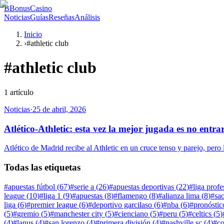
B
BonusCasino
Noticias
Guías
Reseñas
Análisis
Inicio
›
#athletic club
#
athletic club
1
artículo
Noticias
·
25 de abril, 2026
Atlético-Athletic: esta vez la mejor jugada es no entra
Atlético de Madrid recibe al Athletic en un cruce tenso y parejo, pero
Todas las etiquetas
#
apuestas fútbol
(
67
)
#
serie a
(
26
)
#
apuestas deportivas
(
22
)
#
liga profe
league
(
10
)
#
liga 1
(
9
)
#
apuestas
(
8
)
#
flamengo
(
8
)
#
alianza lima
(
8
)
#
sa
liga
(
6
)
#
premier league
(
6
)
#
deportivo garcilaso
(
6
)
#
nba
(
6
)
#
pronóstic
(
5
)
#
gremio
(
5
)
#
manchester city
(
5
)
#
cienciano
(
5
)
#
peru
(
5
)
#
celtics
(
5
)
(
4
)
#
lanus
(
4
)
#
san lorenzo
(
4
)
#
primera división
(
4
)
#
nashville sc
(
4
)
#
co