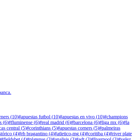
banca.
rners
(
10
)
#
apuestas futbol
(
10
)
#
apuestas en vivo
(
10
)
#
champions
s
(
6
)
#
fluminense
(
6
)
#
real madrid
(
6
)
#
barcelona
(
6
)
#
liga mx
(
6
)
#
la
cas central
(
5
)
#
corinthians
(
5
)
#
apuestas corners
(
5
)
#
palmeiras
stórico
(
4
)
#
rb bragantino
(
4
)
#
atletico-mg
(
4
)
#
coritiba
(
4
)
#
river plate
)
#
fieldsbet
(
4
)
#
platense
(
3
)
#
analisis
(
3
)
#
adt
(
3
)
#
liverpool
(
3
)
#
velez