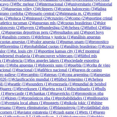
ncayo
(
3
)
#
fbc melgar
(
3
)
#
internacional
(
3
)
#
universitario
(
3
)
#
historial
a
(
3
)
#
apuestas vóley
(
3
)
#
clippers
(
3
)
#
cuotas baloncesto
(
3
)
#
laliga
grano cordoba
(
2
)
#
rosario central
(
2
)
#
gimnasia m.
(
2
)
#
central
rao
(
2
)
#
toluca
(
2
)
#
mirassol
(
2
)
#
cruzeiro
(
2
)
#
como
(
2
)
#
sporting cristal
#
atletico tucuman
(
2
)
#
apuestas mls
(
2
)
#
cuotas brasileirao
(
2
)
#
slot
aloncesto
(
2
)
#
bayern
(
2
)
#
bundesliga
(
2
)
#
chelsea
(
2
)
#
futbol
(
2
)
#
liga
y
(
2
)
#
apuestas deportivas peru
(
2
)
#
resultados uni
(
2
)
#
sport boys
1
)
#
analisis corners
(
1
)
#
defensa y justicia
(
1
)
#
análisis apuestas
cuotas apuestas
(
1
)
#
valor apuesta
(
1
)
#
pumas unam
(
1
)
#
pronostico
)
#
fiorentina
(
1
)
#
probabilidad cuotas
(
1
)
#
análisis brasileirao
(
1
)
#
cusco
alor
(
1
)
#
st. louis city
(
1
)
#
sporting kansas city
(
1
)
#
cf montreal
independ rivadavia
(
1
)
#
vancouver whitecaps
(
1
)
#
fútbol mls
u
(
1
)
#
valencia
(
1
)
#
los angeles lakers
(
1
)
#
sociedade esportiva
uns
(
1
)
#
nba apuestas
(
1
)
#
phoenix suns
(
1
)
#
puebla
(
1
)
#
celta de vigo
acional
(
1
)
#
nacional
(
1
)
#
atlético nacional
(
1
)
#
juegos de casino
ro gallese
(
1
)
#
recambio
(
1
)
#
atenas
(
1
)
#
copa argentina
(
1
)
#
apuestas
2026
(
1
)
#
clasificación mundial
(
1
)
#
fútbol femenino
(
1
)
#
chelsea
li
(
1
)
#
seattle
(
1
)
#
sounders
(
1
)
#
venezuela
(
1
)
#
mundial de beisbol
#
juarez
(
1
)
#
leverkusen
(
1
)
#
tarjeta roja
(
1
)
#
disciplinario
(
1
)
#
bulls
(
1
)
#
newcastle
(
1
)
#
chankas
(
1
)
#
mavericks
(
1
)
#
pronosticos nba
(
1
)
#
kings
(
1
)
#
pronósticos nba
(
1
)
#
probabilidades
(
1
)
#
millonarios
(
1
)
#
ventaja local altura
(
1
)
#
nuggets
(
1
)
#
nikola jokic
(
1
)
#
shine
peruana
(
1
)
#
peru eliminatorias
(
1
)
#
blanquirroja
(
1
)
#
volatilidad slots
corners
(
1
)
#
aviator estrategia
(
1
)
#
crash game
(
1
)
#
jetx
(
1
)
#
juego
ap
(
1
)
#
handicap 0.5
(
1
)
#
handicap -1
(
1
)
#
ticketmaster
(
1
)
#
robbie