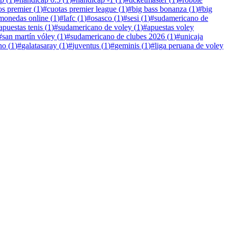
os premier
(
1
)
#
cuotas premier league
(
1
)
#
big bass bonanza
(
1
)
#
big
monedas online
(
1
)
#
lafc
(
1
)
#
osasco
(
1
)
#
sesi
(
1
)
#
sudamericano de
apuestas tenis
(
1
)
#
sudamericano de voley
(
1
)
#
apuestas voley
#
san martín vóley
(
1
)
#
sudamericano de clubes 2026
(
1
)
#
unicaja
no
(
1
)
#
galatasaray
(
1
)
#
juventus
(
1
)
#
geminis
(
1
)
#
liga peruana de voley