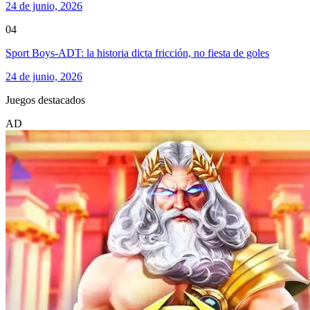
24 de junio, 2026
04
Sport Boys-ADT: la historia dicta fricción, no fiesta de goles
24 de junio, 2026
Juegos destacados
AD