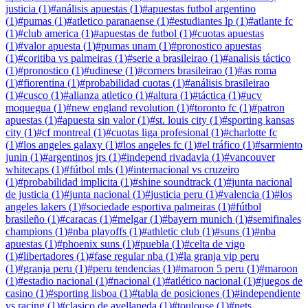
justicia
(
1
)
#
análisis apuestas
(
1
)
#
apuestas futbol argentino
(
1
)
#
pumas
(
1
)
#
atletico paranaense
(
1
)
#
estudiantes lp
(
1
)
#
atlante fc
(
1
)
#
club america
(
1
)
#
apuestas de futbol
(
1
)
#
cuotas apuestas
(
1
)
#
valor apuesta
(
1
)
#
pumas unam
(
1
)
#
pronostico apuestas
(
1
)
#
coritiba vs palmeiras
(
1
)
#
serie a brasileirao
(
1
)
#
analisis táctico
(
1
)
#
pronostico
(
1
)
#
udinese
(
1
)
#
corners brasileirao
(
1
)
#
as roma
(
1
)
#
fiorentina
(
1
)
#
probabilidad cuotas
(
1
)
#
análisis brasileirao
(
1
)
#
cusco
(
1
)
#
alianza atletico
(
1
)
#
altura
(
1
)
#
táctica
(
1
)
#
ucv
moquegua
(
1
)
#
new england revolution
(
1
)
#
toronto fc
(
1
)
#
patron
apuestas
(
1
)
#
apuesta sin valor
(
1
)
#
st. louis city
(
1
)
#
sporting kansas
city
(
1
)
#
cf montreal
(
1
)
#
cuotas liga profesional
(
1
)
#
charlotte fc
(
1
)
#
los angeles galaxy
(
1
)
#
los angeles fc
(
1
)
#
el tráfico
(
1
)
#
sarmiento
junin
(
1
)
#
argentinos jrs
(
1
)
#
independ rivadavia
(
1
)
#
vancouver
whitecaps
(
1
)
#
fútbol mls
(
1
)
#
internacional vs cruzeiro
(
1
)
#
probabilidad implicita
(
1
)
#
shine soundtrack
(
1
)
#
junta nacional
de justicia
(
1
)
#
junta nacional
(
1
)
#
justicia peru
(
1
)
#
valencia
(
1
)
#
los
angeles lakers
(
1
)
#
sociedade esportiva palmeiras
(
1
)
#
fútbol
brasileño
(
1
)
#
caracas
(
1
)
#
melgar
(
1
)
#
bayern munich
(
1
)
#
semifinales
champions
(
1
)
#
nba playoffs
(
1
)
#
athletic club
(
1
)
#
suns
(
1
)
#
nba
apuestas
(
1
)
#
phoenix suns
(
1
)
#
puebla
(
1
)
#
celta de vigo
(
1
)
#
libertadores
(
1
)
#
fase regular nba
(
1
)
#
la granja vip peru
(
1
)
#
granja peru
(
1
)
#
peru tendencias
(
1
)
#
maroon 5 peru
(
1
)
#
maroon
(
1
)
#
estadio nacional
(
1
)
#
nacional
(
1
)
#
atlético nacional
(
1
)
#
juegos de
casino
(
1
)
#
sporting lisboa
(
1
)
#
tabla de posiciones
(
1
)
#
independiente
vs racing
(
1
)
#
clasico de avellaneda
(
1
)
#
toulouse
(
1
)
#
nets