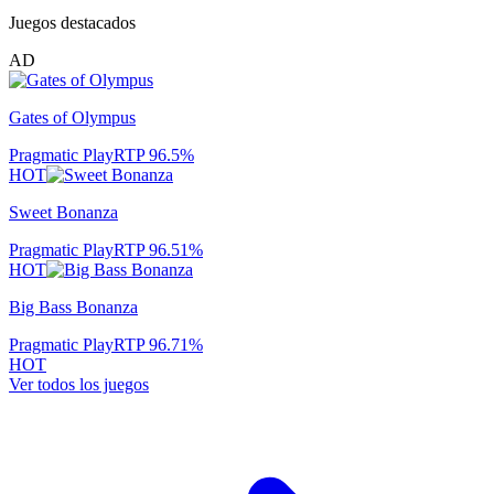
Juegos destacados
AD
Gates of Olympus
Pragmatic Play
RTP
96.5
%
HOT
Sweet Bonanza
Pragmatic Play
RTP
96.51
%
HOT
Big Bass Bonanza
Pragmatic Play
RTP
96.71
%
HOT
Ver todos los juegos