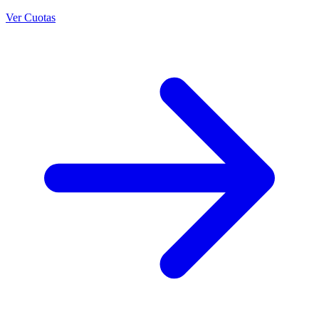
Ver Cuotas