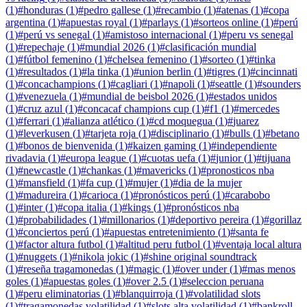
(
1
)
#
honduras
(
1
)
#
pedro gallese
(
1
)
#
recambio
(
1
)
#
atenas
(
1
)
#
copa
argentina
(
1
)
#
apuestas royal
(
1
)
#
parlays
(
1
)
#
sorteos online
(
1
)
#
perú
(
1
)
#
perú vs senegal
(
1
)
#
amistoso internacional
(
1
)
#
peru vs senegal
(
1
)
#
repechaje
(
1
)
#
mundial 2026
(
1
)
#
clasificación mundial
(
1
)
#
fútbol femenino
(
1
)
#
chelsea femenino
(
1
)
#
sorteo
(
1
)
#
tinka
(
1
)
#
resultados
(
1
)
#
la tinka
(
1
)
#
union berlin
(
1
)
#
tigres
(
1
)
#
cincinnati
(
1
)
#
concachampions
(
1
)
#
cagliari
(
1
)
#
napoli
(
1
)
#
seattle
(
1
)
#
sounders
(
1
)
#
venezuela
(
1
)
#
mundial de beisbol 2026
(
1
)
#
estados unidos
(
1
)
#
cruz azul
(
1
)
#
concacaf champions cup
(
1
)
#
f1
(
1
)
#
mercedes
(
1
)
#
ferrari
(
1
)
#
alianza atlético
(
1
)
#
cd moquegua
(
1
)
#
juarez
(
1
)
#
leverkusen
(
1
)
#
tarjeta roja
(
1
)
#
disciplinario
(
1
)
#
bulls
(
1
)
#
betano
(
1
)
#
bonos de bienvenida
(
1
)
#
kaizen gaming
(
1
)
#
independiente
rivadavia
(
1
)
#
europa league
(
1
)
#
cuotas uefa
(
1
)
#
junior
(
1
)
#
tijuana
(
1
)
#
newcastle
(
1
)
#
chankas
(
1
)
#
mavericks
(
1
)
#
pronosticos nba
(
1
)
#
mansfield
(
1
)
#
fa cup
(
1
)
#
mujer
(
1
)
#
dia de la mujer
(
1
)
#
madureira
(
1
)
#
carioca
(
1
)
#
pronósticos perú
(
1
)
#
carabobo
(
1
)
#
inter
(
1
)
#
copa italia
(
1
)
#
kings
(
1
)
#
pronósticos nba
(
1
)
#
probabilidades
(
1
)
#
millonarios
(
1
)
#
deportivo pereira
(
1
)
#
gorillaz
(
1
)
#
conciertos perú
(
1
)
#
apuestas entretenimiento
(
1
)
#
santa fe
(
1
)
#
factor altura futbol
(
1
)
#
altitud peru futbol
(
1
)
#
ventaja local altura
(
1
)
#
nuggets
(
1
)
#
nikola jokic
(
1
)
#
shine original soundtrack
(
1
)
#
reseña tragamonedas
(
1
)
#
magic
(
1
)
#
over under
(
1
)
#
mas menos
goles
(
1
)
#
apuestas goles
(
1
)
#
over 2.5
(
1
)
#
seleccion peruana
(
1
)
#
peru eliminatorias
(
1
)
#
blanquirroja
(
1
)
#
volatilidad slots
(
1
)
#
tragamonedas volatilidad
(
1
)
#
slots alta volatilidad
(
1
)
#
bankroll