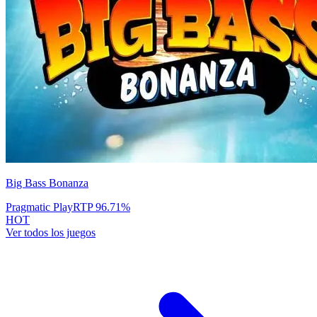
Big Bass Bonanza
Pragmatic Play
RTP
96.71
%
HOT
Ver todos los juegos