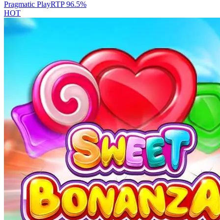
Pragmatic Play
RTP
96.5
%
HOT