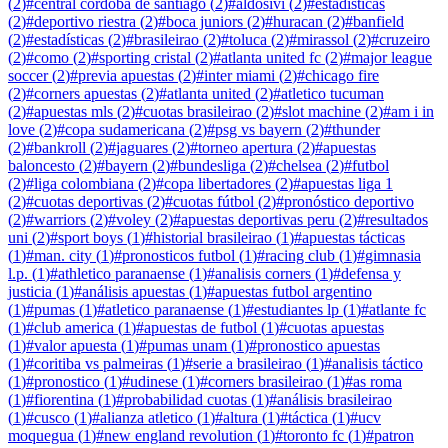
(
2
)
#
central cordoba de santiago
(
2
)
#
aldosivi
(
2
)
#
estadisticas
(
2
)
#
deportivo riestra
(
2
)
#
boca juniors
(
2
)
#
huracan
(
2
)
#
banfield
(
2
)
#
estadísticas
(
2
)
#
brasileirao
(
2
)
#
toluca
(
2
)
#
mirassol
(
2
)
#
cruzeiro
(
2
)
#
como
(
2
)
#
sporting cristal
(
2
)
#
atlanta united fc
(
2
)
#
major league
soccer
(
2
)
#
previa apuestas
(
2
)
#
inter miami
(
2
)
#
chicago fire
(
2
)
#
corners apuestas
(
2
)
#
atlanta united
(
2
)
#
atletico tucuman
(
2
)
#
apuestas mls
(
2
)
#
cuotas brasileirao
(
2
)
#
slot machine
(
2
)
#
am i in
love
(
2
)
#
copa sudamericana
(
2
)
#
psg vs bayern
(
2
)
#
thunder
(
2
)
#
bankroll
(
2
)
#
jaguares
(
2
)
#
torneo apertura
(
2
)
#
apuestas
baloncesto
(
2
)
#
bayern
(
2
)
#
bundesliga
(
2
)
#
chelsea
(
2
)
#
futbol
(
2
)
#
liga colombiana
(
2
)
#
copa libertadores
(
2
)
#
apuestas liga 1
(
2
)
#
cuotas deportivas
(
2
)
#
cuotas fútbol
(
2
)
#
pronóstico deportivo
(
2
)
#
warriors
(
2
)
#
voley
(
2
)
#
apuestas deportivas peru
(
2
)
#
resultados
uni
(
2
)
#
sport boys
(
1
)
#
historial brasileirao
(
1
)
#
apuestas tácticas
(
1
)
#
man. city
(
1
)
#
pronosticos futbol
(
1
)
#
racing club
(
1
)
#
gimnasia
l.p.
(
1
)
#
athletico paranaense
(
1
)
#
analisis corners
(
1
)
#
defensa y
justicia
(
1
)
#
análisis apuestas
(
1
)
#
apuestas futbol argentino
(
1
)
#
pumas
(
1
)
#
atletico paranaense
(
1
)
#
estudiantes lp
(
1
)
#
atlante fc
(
1
)
#
club america
(
1
)
#
apuestas de futbol
(
1
)
#
cuotas apuestas
(
1
)
#
valor apuesta
(
1
)
#
pumas unam
(
1
)
#
pronostico apuestas
(
1
)
#
coritiba vs palmeiras
(
1
)
#
serie a brasileirao
(
1
)
#
analisis táctico
(
1
)
#
pronostico
(
1
)
#
udinese
(
1
)
#
corners brasileirao
(
1
)
#
as roma
(
1
)
#
fiorentina
(
1
)
#
probabilidad cuotas
(
1
)
#
análisis brasileirao
(
1
)
#
cusco
(
1
)
#
alianza atletico
(
1
)
#
altura
(
1
)
#
táctica
(
1
)
#
ucv
moquegua
(
1
)
#
new england revolution
(
1
)
#
toronto fc
(
1
)
#
patron