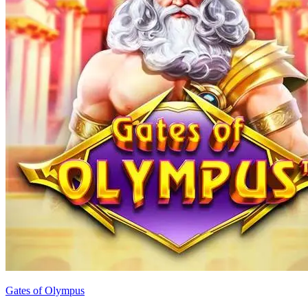
Gates of Olympus