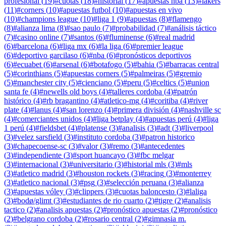
profesional
(
19
)
#
cuotas
(
18
)
#
historial
(
17
)
#
apuestas nba
(
13
)
#
lakers
(
11
)
#
corners
(
10
)
#
apuestas futbol
(
10
)
#
apuestas en vivo
(
10
)
#
champions league
(
10
)
#
liga 1
(
9
)
#
apuestas
(
8
)
#
flamengo
(
8
)
#
alianza lima
(
8
)
#
sao paulo
(
7
)
#
probabilidad
(
7
)
#
análisis táctico
(
7
)
#
casino online
(
7
)
#
santos
(
6
)
#
fluminense
(
6
)
#
real madrid
(
6
)
#
barcelona
(
6
)
#
liga mx
(
6
)
#
la liga
(
6
)
#
premier league
(
6
)
#
deportivo garcilaso
(
6
)
#
nba
(
6
)
#
pronósticos deportivos
(
6
)
#
ecuabet
(
6
)
#
arsenal
(
6
)
#
botafogo
(
5
)
#
bahia
(
5
)
#
barracas central
(
5
)
#
corinthians
(
5
)
#
apuestas corners
(
5
)
#
palmeiras
(
5
)
#
gremio
(
5
)
#
manchester city
(
5
)
#
cienciano
(
5
)
#
peru
(
5
)
#
celtics
(
5
)
#
union
santa fe
(
4
)
#
newells old boys
(
4
)
#
talleres cordoba
(
4
)
#
patrón
histórico
(
4
)
#
rb bragantino
(
4
)
#
atletico-mg
(
4
)
#
coritiba
(
4
)
#
river
plate
(
4
)
#
lanus
(
4
)
#
san lorenzo
(
4
)
#
primera división
(
4
)
#
nashville sc
(
4
)
#
comerciantes unidos
(
4
)
#
liga betplay
(
4
)
#
apuestas perú
(
4
)
#
liga
1 perú
(
4
)
#
fieldsbet
(
4
)
#
platense
(
3
)
#
analisis
(
3
)
#
adt
(
3
)
#
liverpool
(
3
)
#
velez sarsfield
(
3
)
#
instituto cordoba
(
3
)
#
patron historico
(
3
)
#
chapecoense-sc
(
3
)
#
valor
(
3
)
#
remo
(
3
)
#
antecedentes
(
3
)
#
independiente
(
3
)
#
sport huancayo
(
3
)
#
fbc melgar
(
3
)
#
internacional
(
3
)
#
universitario
(
3
)
#
historial mls
(
3
)
#
mls
(
3
)
#
atletico madrid
(
3
)
#
houston rockets
(
3
)
#
racing
(
3
)
#
monterrey
(
3
)
#
atletico nacional
(
3
)
#
psg
(
3
)
#
selección peruana
(
3
)
#
alianza
(
3
)
#
apuestas vóley
(
3
)
#
clippers
(
3
)
#
cuotas baloncesto
(
3
)
#
laliga
(
3
)
#
bodø/glimt
(
3
)
#
estudiantes de rio cuarto
(
2
)
#
tigre
(
2
)
#
analisis
tactico
(
2
)
#
analisis apuestas
(
2
)
#
pronóstico apuestas
(
2
)
#
pronóstico
(
2
)
#
belgrano cordoba
(
2
)
#
rosario central
(
2
)
#
gimnasia m.