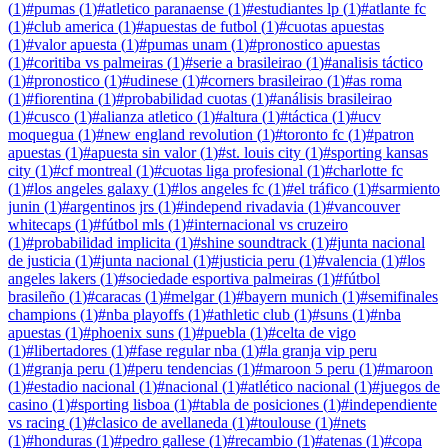
(
1
)
#
pumas
(
1
)
#
atletico paranaense
(
1
)
#
estudiantes lp
(
1
)
#
atlante fc
(
1
)
#
club america
(
1
)
#
apuestas de futbol
(
1
)
#
cuotas apuestas
(
1
)
#
valor apuesta
(
1
)
#
pumas unam
(
1
)
#
pronostico apuestas
(
1
)
#
coritiba vs palmeiras
(
1
)
#
serie a brasileirao
(
1
)
#
analisis táctico
(
1
)
#
pronostico
(
1
)
#
udinese
(
1
)
#
corners brasileirao
(
1
)
#
as roma
(
1
)
#
fiorentina
(
1
)
#
probabilidad cuotas
(
1
)
#
análisis brasileirao
(
1
)
#
cusco
(
1
)
#
alianza atletico
(
1
)
#
altura
(
1
)
#
táctica
(
1
)
#
ucv
moquegua
(
1
)
#
new england revolution
(
1
)
#
toronto fc
(
1
)
#
patron
apuestas
(
1
)
#
apuesta sin valor
(
1
)
#
st. louis city
(
1
)
#
sporting kansas
city
(
1
)
#
cf montreal
(
1
)
#
cuotas liga profesional
(
1
)
#
charlotte fc
(
1
)
#
los angeles galaxy
(
1
)
#
los angeles fc
(
1
)
#
el tráfico
(
1
)
#
sarmiento
junin
(
1
)
#
argentinos jrs
(
1
)
#
independ rivadavia
(
1
)
#
vancouver
whitecaps
(
1
)
#
fútbol mls
(
1
)
#
internacional vs cruzeiro
(
1
)
#
probabilidad implicita
(
1
)
#
shine soundtrack
(
1
)
#
junta nacional
de justicia
(
1
)
#
junta nacional
(
1
)
#
justicia peru
(
1
)
#
valencia
(
1
)
#
los
angeles lakers
(
1
)
#
sociedade esportiva palmeiras
(
1
)
#
fútbol
brasileño
(
1
)
#
caracas
(
1
)
#
melgar
(
1
)
#
bayern munich
(
1
)
#
semifinales
champions
(
1
)
#
nba playoffs
(
1
)
#
athletic club
(
1
)
#
suns
(
1
)
#
nba
apuestas
(
1
)
#
phoenix suns
(
1
)
#
puebla
(
1
)
#
celta de vigo
(
1
)
#
libertadores
(
1
)
#
fase regular nba
(
1
)
#
la granja vip peru
(
1
)
#
granja peru
(
1
)
#
peru tendencias
(
1
)
#
maroon 5 peru
(
1
)
#
maroon
(
1
)
#
estadio nacional
(
1
)
#
nacional
(
1
)
#
atlético nacional
(
1
)
#
juegos de
casino
(
1
)
#
sporting lisboa
(
1
)
#
tabla de posiciones
(
1
)
#
independiente
vs racing
(
1
)
#
clasico de avellaneda
(
1
)
#
toulouse
(
1
)
#
nets
(
1
)
#
honduras
(
1
)
#
pedro gallese
(
1
)
#
recambio
(
1
)
#
atenas
(
1
)
#
copa