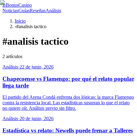
B
BonusCasino
Noticias
Guías
Reseñas
Análisis
Inicio
›
#analisis tactico
#
analisis tactico
2
artículos
Análisis
·
22 de junio, 2026
Chapecoense vs Flamengo: por qué el relato popular
llega tarde
El partido del Arena Condá enfrenta dos lógicas: la marca Flamengo
contra la resistencia local. Las estadísticas susurran lo que el relato
no quiere oír. Análisis previo sin filtro.
Análisis
·
20 de junio, 2026
Estadística vs relato: Newells puede frenar a Talleres