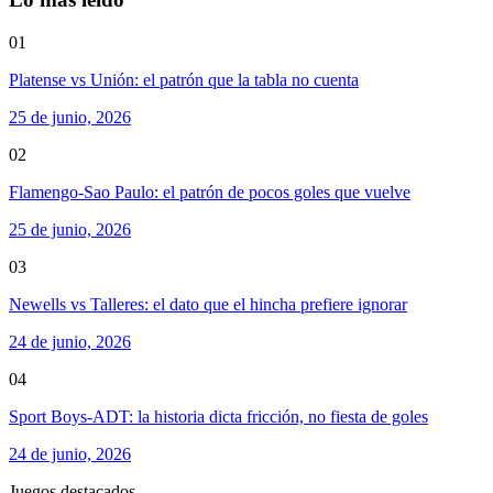
01
Platense vs Unión: el patrón que la tabla no cuenta
25 de junio, 2026
02
Flamengo-Sao Paulo: el patrón de pocos goles que vuelve
25 de junio, 2026
03
Newells vs Talleres: el dato que el hincha prefiere ignorar
24 de junio, 2026
04
Sport Boys-ADT: la historia dicta fricción, no fiesta de goles
24 de junio, 2026
Juegos destacados