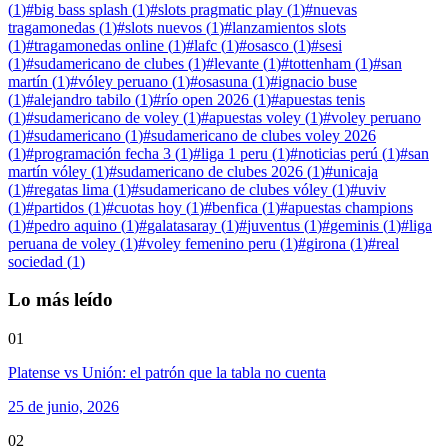
(
1
)
#
big bass splash
(
1
)
#
slots pragmatic play
(
1
)
#
nuevas
tragamonedas
(
1
)
#
slots nuevos
(
1
)
#
lanzamientos slots
(
1
)
#
tragamonedas online
(
1
)
#
lafc
(
1
)
#
osasco
(
1
)
#
sesi
(
1
)
#
sudamericano de clubes
(
1
)
#
levante
(
1
)
#
tottenham
(
1
)
#
san
martín
(
1
)
#
vóley peruano
(
1
)
#
osasuna
(
1
)
#
ignacio buse
(
1
)
#
alejandro tabilo
(
1
)
#
río open 2026
(
1
)
#
apuestas tenis
(
1
)
#
sudamericano de voley
(
1
)
#
apuestas voley
(
1
)
#
voley peruano
(
1
)
#
sudamericano
(
1
)
#
sudamericano de clubes voley 2026
(
1
)
#
programación fecha 3
(
1
)
#
liga 1 peru
(
1
)
#
noticias perú
(
1
)
#
san
martín vóley
(
1
)
#
sudamericano de clubes 2026
(
1
)
#
unicaja
(
1
)
#
regatas lima
(
1
)
#
sudamericano de clubes vóley
(
1
)
#
uviv
(
1
)
#
partidos
(
1
)
#
cuotas hoy
(
1
)
#
benfica
(
1
)
#
apuestas champions
(
1
)
#
pedro aquino
(
1
)
#
galatasaray
(
1
)
#
juventus
(
1
)
#
geminis
(
1
)
#
liga
peruana de voley
(
1
)
#
voley femenino peru
(
1
)
#
girona
(
1
)
#
real
sociedad
(
1
)
Lo más leído
01
Platense vs Unión: el patrón que la tabla no cuenta
25 de junio, 2026
02