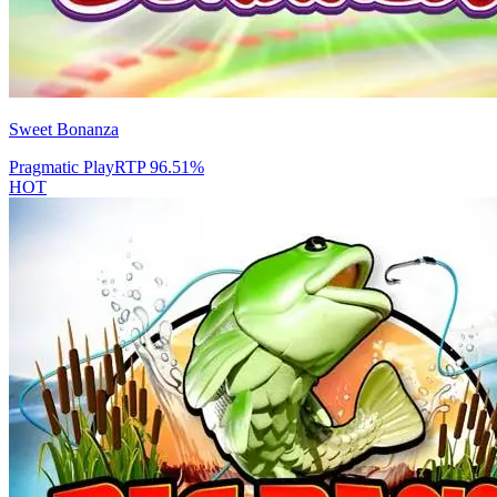
Sweet Bonanza
Pragmatic Play
RTP
96.51
%
HOT