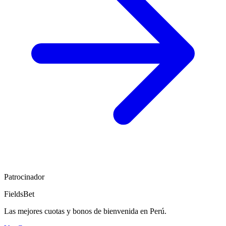
Patrocinador
FieldsBet
Las mejores cuotas y bonos de bienvenida en Perú.