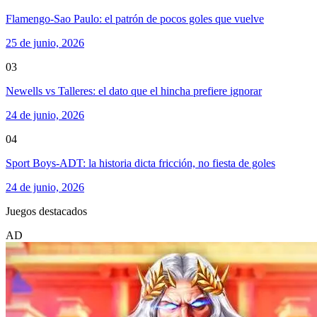
Flamengo-Sao Paulo: el patrón de pocos goles que vuelve
25 de junio, 2026
03
Newells vs Talleres: el dato que el hincha prefiere ignorar
24 de junio, 2026
04
Sport Boys-ADT: la historia dicta fricción, no fiesta de goles
24 de junio, 2026
Juegos destacados
AD