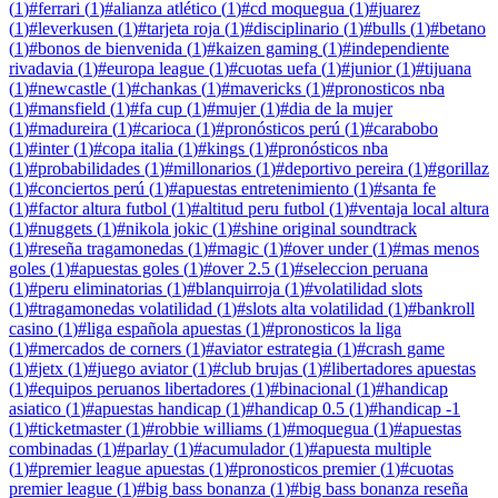
(
1
)
#
ferrari
(
1
)
#
alianza atlético
(
1
)
#
cd moquegua
(
1
)
#
juarez
(
1
)
#
leverkusen
(
1
)
#
tarjeta roja
(
1
)
#
disciplinario
(
1
)
#
bulls
(
1
)
#
betano
(
1
)
#
bonos de bienvenida
(
1
)
#
kaizen gaming
(
1
)
#
independiente
rivadavia
(
1
)
#
europa league
(
1
)
#
cuotas uefa
(
1
)
#
junior
(
1
)
#
tijuana
(
1
)
#
newcastle
(
1
)
#
chankas
(
1
)
#
mavericks
(
1
)
#
pronosticos nba
(
1
)
#
mansfield
(
1
)
#
fa cup
(
1
)
#
mujer
(
1
)
#
dia de la mujer
(
1
)
#
madureira
(
1
)
#
carioca
(
1
)
#
pronósticos perú
(
1
)
#
carabobo
(
1
)
#
inter
(
1
)
#
copa italia
(
1
)
#
kings
(
1
)
#
pronósticos nba
(
1
)
#
probabilidades
(
1
)
#
millonarios
(
1
)
#
deportivo pereira
(
1
)
#
gorillaz
(
1
)
#
conciertos perú
(
1
)
#
apuestas entretenimiento
(
1
)
#
santa fe
(
1
)
#
factor altura futbol
(
1
)
#
altitud peru futbol
(
1
)
#
ventaja local altura
(
1
)
#
nuggets
(
1
)
#
nikola jokic
(
1
)
#
shine original soundtrack
(
1
)
#
reseña tragamonedas
(
1
)
#
magic
(
1
)
#
over under
(
1
)
#
mas menos
goles
(
1
)
#
apuestas goles
(
1
)
#
over 2.5
(
1
)
#
seleccion peruana
(
1
)
#
peru eliminatorias
(
1
)
#
blanquirroja
(
1
)
#
volatilidad slots
(
1
)
#
tragamonedas volatilidad
(
1
)
#
slots alta volatilidad
(
1
)
#
bankroll
casino
(
1
)
#
liga española apuestas
(
1
)
#
pronosticos la liga
(
1
)
#
mercados de corners
(
1
)
#
aviator estrategia
(
1
)
#
crash game
(
1
)
#
jetx
(
1
)
#
juego aviator
(
1
)
#
club brujas
(
1
)
#
libertadores apuestas
(
1
)
#
equipos peruanos libertadores
(
1
)
#
binacional
(
1
)
#
handicap
asiatico
(
1
)
#
apuestas handicap
(
1
)
#
handicap 0.5
(
1
)
#
handicap -1
(
1
)
#
ticketmaster
(
1
)
#
robbie williams
(
1
)
#
moquegua
(
1
)
#
apuestas
combinadas
(
1
)
#
parlay
(
1
)
#
acumulador
(
1
)
#
apuesta multiple
(
1
)
#
premier league apuestas
(
1
)
#
pronosticos premier
(
1
)
#
cuotas
premier league
(
1
)
#
big bass bonanza
(
1
)
#
big bass bonanza reseña