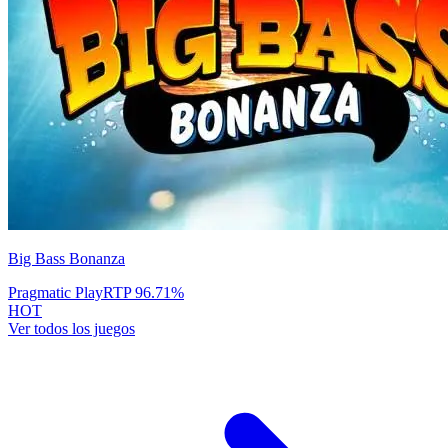
Big Bass Bonanza
Pragmatic Play
RTP
96.71
%
HOT
Ver todos los juegos