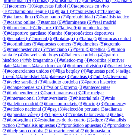
profesional
(
19
)
#
cuotas
(
18
)
#
historial
(
17
)
#
apuestas nba
(
13
)
#
lakers
(
11
)
#
corners
(
10
)
#
apuestas futbol
(
10
)
#
apuestas en vivo
(
10
)
#
champions league
(
10
)
#
liga 1
(
9
)
#
apuestas
(
8
)
#
flamengo
(
8
)
#
alianza lima
(
8
)
#
sao paulo
(
7
)
#
probabilidad
(
7
)
#
análisis táctico
(
7
)
#
casino online
(
7
)
#
santos
(
6
)
#
fluminense
(
6
)
#
real madrid
(
6
)
#
barcelona
(
6
)
#
liga mx
(
6
)
#
la liga
(
6
)
#
premier league
(
6
)
#
deportivo garcilaso
(
6
)
#
nba
(
6
)
#
pronósticos deportivos
(
6
)
#
ecuabet
(
6
)
#
arsenal
(
6
)
#
botafogo
(
5
)
#
bahia
(
5
)
#
barracas central
(
5
)
#
corinthians
(
5
)
#
apuestas corners
(
5
)
#
palmeiras
(
5
)
#
gremio
(
5
)
#
manchester city
(
5
)
#
cienciano
(
5
)
#
peru
(
5
)
#
celtics
(
5
)
#
union
santa fe
(
4
)
#
newells old boys
(
4
)
#
talleres cordoba
(
4
)
#
patrón
histórico
(
4
)
#
rb bragantino
(
4
)
#
atletico-mg
(
4
)
#
coritiba
(
4
)
#
river
plate
(
4
)
#
lanus
(
4
)
#
san lorenzo
(
4
)
#
primera división
(
4
)
#
nashville sc
(
4
)
#
comerciantes unidos
(
4
)
#
liga betplay
(
4
)
#
apuestas perú
(
4
)
#
liga
1 perú
(
4
)
#
fieldsbet
(
4
)
#
platense
(
3
)
#
analisis
(
3
)
#
adt
(
3
)
#
liverpool
(
3
)
#
velez sarsfield
(
3
)
#
instituto cordoba
(
3
)
#
patron historico
(
3
)
#
chapecoense-sc
(
3
)
#
valor
(
3
)
#
remo
(
3
)
#
antecedentes
(
3
)
#
independiente
(
3
)
#
sport huancayo
(
3
)
#
fbc melgar
(
3
)
#
internacional
(
3
)
#
universitario
(
3
)
#
historial mls
(
3
)
#
mls
(
3
)
#
atletico madrid
(
3
)
#
houston rockets
(
3
)
#
racing
(
3
)
#
monterrey
(
3
)
#
atletico nacional
(
3
)
#
psg
(
3
)
#
selección peruana
(
3
)
#
alianza
(
3
)
#
apuestas vóley
(
3
)
#
clippers
(
3
)
#
cuotas baloncesto
(
3
)
#
laliga
(
3
)
#
bodø/glimt
(
3
)
#
estudiantes de rio cuarto
(
2
)
#
tigre
(
2
)
#
analisis
tactico
(
2
)
#
analisis apuestas
(
2
)
#
pronóstico apuestas
(
2
)
#
pronóstico
(
2
)
#
belgrano cordoba
(
2
)
#
rosario central
(
2
)
#
gimnasia m.