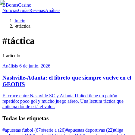
B
BonusCasino
Noticias
Guías
Reseñas
Análisis
Inicio
›
#táctica
#
táctica
1
artículo
Análisis
·
6 de junio, 2026
Nashville-Atlanta: el libreto que siempre vuelve en el
GEODIS
El cruce entre Nashville SC y Atlanta United tiene un patrón
repetido: poco gol y mucho juego aéreo. Una lectura táctica que
anticipa dónde está el valor.
Todas las etiquetas
#
apuestas fútbol
(
67
)
#
serie a
(
26
)
#
apuestas deportivas
(
22
)
#
liga