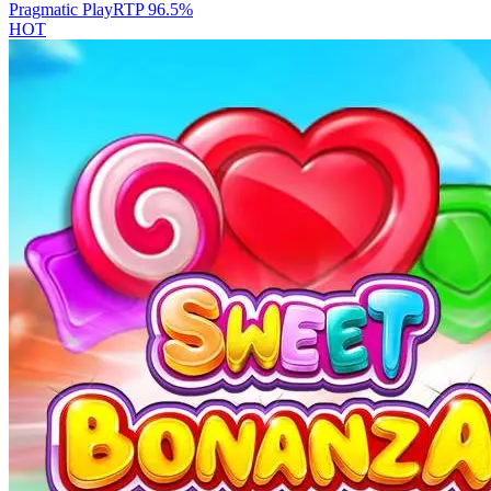
Pragmatic Play
RTP
96.5
%
HOT