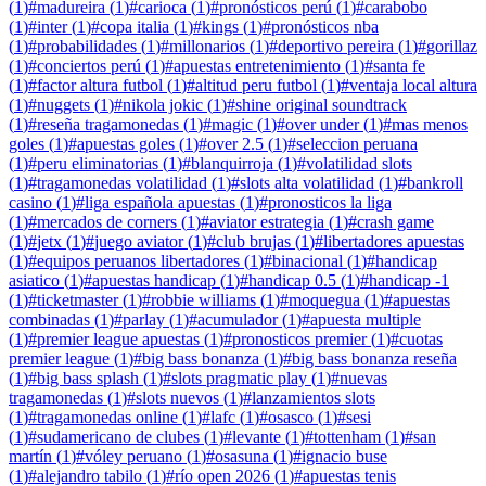
(
1
)
#
madureira
(
1
)
#
carioca
(
1
)
#
pronósticos perú
(
1
)
#
carabobo
(
1
)
#
inter
(
1
)
#
copa italia
(
1
)
#
kings
(
1
)
#
pronósticos nba
(
1
)
#
probabilidades
(
1
)
#
millonarios
(
1
)
#
deportivo pereira
(
1
)
#
gorillaz
(
1
)
#
conciertos perú
(
1
)
#
apuestas entretenimiento
(
1
)
#
santa fe
(
1
)
#
factor altura futbol
(
1
)
#
altitud peru futbol
(
1
)
#
ventaja local altura
(
1
)
#
nuggets
(
1
)
#
nikola jokic
(
1
)
#
shine original soundtrack
(
1
)
#
reseña tragamonedas
(
1
)
#
magic
(
1
)
#
over under
(
1
)
#
mas menos
goles
(
1
)
#
apuestas goles
(
1
)
#
over 2.5
(
1
)
#
seleccion peruana
(
1
)
#
peru eliminatorias
(
1
)
#
blanquirroja
(
1
)
#
volatilidad slots
(
1
)
#
tragamonedas volatilidad
(
1
)
#
slots alta volatilidad
(
1
)
#
bankroll
casino
(
1
)
#
liga española apuestas
(
1
)
#
pronosticos la liga
(
1
)
#
mercados de corners
(
1
)
#
aviator estrategia
(
1
)
#
crash game
(
1
)
#
jetx
(
1
)
#
juego aviator
(
1
)
#
club brujas
(
1
)
#
libertadores apuestas
(
1
)
#
equipos peruanos libertadores
(
1
)
#
binacional
(
1
)
#
handicap
asiatico
(
1
)
#
apuestas handicap
(
1
)
#
handicap 0.5
(
1
)
#
handicap -1
(
1
)
#
ticketmaster
(
1
)
#
robbie williams
(
1
)
#
moquegua
(
1
)
#
apuestas
combinadas
(
1
)
#
parlay
(
1
)
#
acumulador
(
1
)
#
apuesta multiple
(
1
)
#
premier league apuestas
(
1
)
#
pronosticos premier
(
1
)
#
cuotas
premier league
(
1
)
#
big bass bonanza
(
1
)
#
big bass bonanza reseña
(
1
)
#
big bass splash
(
1
)
#
slots pragmatic play
(
1
)
#
nuevas
tragamonedas
(
1
)
#
slots nuevos
(
1
)
#
lanzamientos slots
(
1
)
#
tragamonedas online
(
1
)
#
lafc
(
1
)
#
osasco
(
1
)
#
sesi
(
1
)
#
sudamericano de clubes
(
1
)
#
levante
(
1
)
#
tottenham
(
1
)
#
san
martín
(
1
)
#
vóley peruano
(
1
)
#
osasuna
(
1
)
#
ignacio buse
(
1
)
#
alejandro tabilo
(
1
)
#
río open 2026
(
1
)
#
apuestas tenis