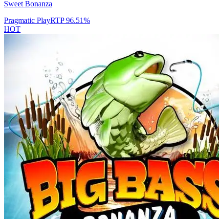
Sweet Bonanza
Pragmatic Play
RTP
96.51
%
HOT