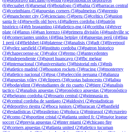
(
6
)
#
deportivo garcilaso
(
6
)
#
nba
(
6
)
#
pronósticos deportivos
(
6
)
#
ecuabet
(
6
)
#
arsenal
(
6
)
#
botafogo
(
5
)
#
bahia
(
5
)
#
barracas central
(
5
)
#
corinthians
(
5
)
#
apuestas corners
(
5
)
#
palmeiras
(
5
)
#
gremio
(
5
)
#
manchester city
(
5
)
#
cienciano
(
5
)
#
peru
(
5
)
#
celtics
(
5
)
#
union
santa fe
(
4
)
#
newells old boys
(
4
)
#
talleres cordoba
(
4
)
#
patrón
histórico
(
4
)
#
rb bragantino
(
4
)
#
atletico-mg
(
4
)
#
coritiba
(
4
)
#
river
plate
(
4
)
#
lanus
(
4
)
#
san lorenzo
(
4
)
#
primera división
(
4
)
#
nashville sc
(
4
)
#
comerciantes unidos
(
4
)
#
liga betplay
(
4
)
#
apuestas perú
(
4
)
#
liga
1 perú
(
4
)
#
fieldsbet
(
4
)
#
platense
(
3
)
#
analisis
(
3
)
#
adt
(
3
)
#
liverpool
(
3
)
#
velez sarsfield
(
3
)
#
instituto cordoba
(
3
)
#
patron historico
(
3
)
#
chapecoense-sc
(
3
)
#
valor
(
3
)
#
remo
(
3
)
#
antecedentes
(
3
)
#
independiente
(
3
)
#
sport huancayo
(
3
)
#
fbc melgar
(
3
)
#
internacional
(
3
)
#
universitario
(
3
)
#
historial mls
(
3
)
#
mls
(
3
)
#
atletico madrid
(
3
)
#
houston rockets
(
3
)
#
racing
(
3
)
#
monterrey
(
3
)
#
atletico nacional
(
3
)
#
psg
(
3
)
#
selección peruana
(
3
)
#
alianza
(
3
)
#
apuestas vóley
(
3
)
#
clippers
(
3
)
#
cuotas baloncesto
(
3
)
#
laliga
(
3
)
#
bodø/glimt
(
3
)
#
estudiantes de rio cuarto
(
2
)
#
tigre
(
2
)
#
analisis
tactico
(
2
)
#
analisis apuestas
(
2
)
#
pronóstico apuestas
(
2
)
#
pronóstico
(
2
)
#
belgrano cordoba
(
2
)
#
rosario central
(
2
)
#
gimnasia m.
(
2
)
#
central cordoba de santiago
(
2
)
#
aldosivi
(
2
)
#
estadisticas
(
2
)
#
deportivo riestra
(
2
)
#
boca juniors
(
2
)
#
huracan
(
2
)
#
banfield
(
2
)
#
estadísticas
(
2
)
#
brasileirao
(
2
)
#
toluca
(
2
)
#
mirassol
(
2
)
#
cruzeiro
(
2
)
#
como
(
2
)
#
sporting cristal
(
2
)
#
atlanta united fc
(
2
)
#
major league
soccer
(
2
)
#
previa apuestas
(
2
)
#
inter miami
(
2
)
#
chicago fire
(
2
)
#
corners apuestas
(
2
)
#
atlanta united
(
2
)
#
atletico tucuman