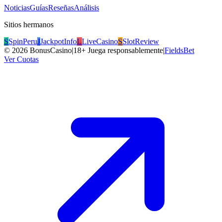
Noticias
Guías
Reseñas
Análisis
Sitios hermanos
S
SpinPeru
J
JackpotInfo
L
LiveCasino
S
SlotReview
©
2026
BonusCasino
|
18+ Juega responsablemente
|
FieldsBet
Ver Cuotas