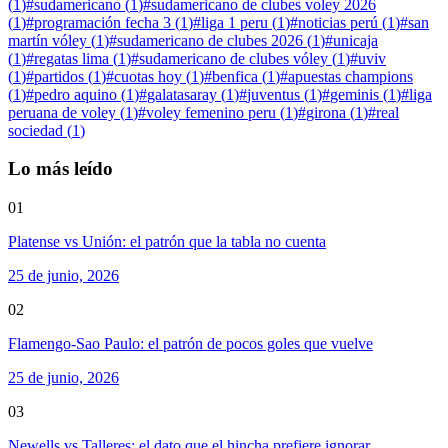
(
1
)
#
sudamericano
(
1
)
#
sudamericano de clubes voley 2026
(
1
)
#
programación fecha 3
(
1
)
#
liga 1 peru
(
1
)
#
noticias perú
(
1
)
#
san
martín vóley
(
1
)
#
sudamericano de clubes 2026
(
1
)
#
unicaja
(
1
)
#
regatas lima
(
1
)
#
sudamericano de clubes vóley
(
1
)
#
uviv
(
1
)
#
partidos
(
1
)
#
cuotas hoy
(
1
)
#
benfica
(
1
)
#
apuestas champions
(
1
)
#
pedro aquino
(
1
)
#
galatasaray
(
1
)
#
juventus
(
1
)
#
geminis
(
1
)
#
liga
peruana de voley
(
1
)
#
voley femenino peru
(
1
)
#
girona
(
1
)
#
real
sociedad
(
1
)
Lo más leído
01
Platense vs Unión: el patrón que la tabla no cuenta
25 de junio, 2026
02
Flamengo-Sao Paulo: el patrón de pocos goles que vuelve
25 de junio, 2026
03
Newells vs Talleres: el dato que el hincha prefiere ignorar