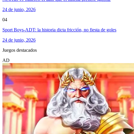
24 de junio, 2026
04
Sport Boys-ADT: la historia dicta fricción, no fiesta de goles
24 de junio, 2026
Juegos destacados
AD