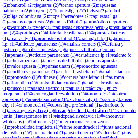
(
2
)
#
bankroll
(
2
)
#
jaguares
(
2
)
#
torneo apertura
(
2
)
#
apuestas
baloncesto
(
2
)
#
bayern
(
2
)
#
bundesliga
(
2
)
#
chelsea
(
2
)
#
futbol
(
2
)
#
liga colombiana
(
2
)
#
copa libertadores
(
2
)
#
apuestas liga 1
(
2
)
#
cuotas deportivas
(
2
)
#
cuotas fútbol
(
2
)
#
pronóstico deportivo
(
2
)
#
warriors
(
2
)
#
voley
(
2
)
#
apuestas deportivas peru
(
2
)
#
resultados
uni
(
2
)
#
sport boys
(
1
)
#
historial brasileirao
(
1
)
#
apuestas tácticas
(
1
)
#
man. city
(
1
)
#
pronosticos futbol
(
1
)
#
racing club
(
1
)
#
gimnasia
l.p.
(
1
)
#
athletico paranaense
(
1
)
#
analisis corners
(
1
)
#
defensa y
justicia
(
1
)
#
análisis apuestas
(
1
)
#
apuestas futbol argentino
(
1
)
#
pumas
(
1
)
#
atletico paranaense
(
1
)
#
estudiantes lp
(
1
)
#
atlante fc
(
1
)
#
club america
(
1
)
#
apuestas de futbol
(
1
)
#
cuotas apuestas
(
1
)
#
valor apuesta
(
1
)
#
pumas unam
(
1
)
#
pronostico apuestas
(
1
)
#
coritiba vs palmeiras
(
1
)
#
serie a brasileirao
(
1
)
#
analisis táctico
(
1
)
#
pronostico
(
1
)
#
udinese
(
1
)
#
corners brasileirao
(
1
)
#
as roma
(
1
)
#
fiorentina
(
1
)
#
probabilidad cuotas
(
1
)
#
análisis brasileirao
(
1
)
#
cusco
(
1
)
#
alianza atletico
(
1
)
#
altura
(
1
)
#
táctica
(
1
)
#
ucv
moquegua
(
1
)
#
new england revolution
(
1
)
#
toronto fc
(
1
)
#
patron
apuestas
(
1
)
#
apuesta sin valor
(
1
)
#
st. louis city
(
1
)
#
sporting kansas
city
(
1
)
#
cf montreal
(
1
)
#
cuotas liga profesional
(
1
)
#
charlotte fc
(
1
)
#
los angeles galaxy
(
1
)
#
los angeles fc
(
1
)
#
el tráfico
(
1
)
#
sarmiento
junin
(
1
)
#
argentinos jrs
(
1
)
#
independ rivadavia
(
1
)
#
vancouver
whitecaps
(
1
)
#
fútbol mls
(
1
)
#
internacional vs cruzeiro
(
1
)
#
probabilidad implicita
(
1
)
#
shine soundtrack
(
1
)
#
junta nacional
de justicia
(
1
)
#
junta nacional
(
1
)
#
justicia peru
(
1
)
#
valencia
(
1
)
#
los