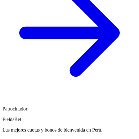
Patrocinador
FieldsBet
Las mejores cuotas y bonos de bienvenida en Perú.