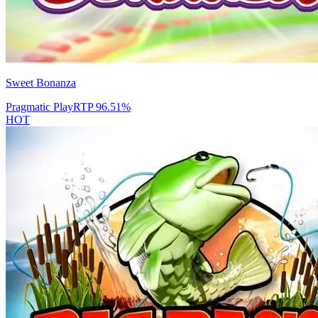
Sweet Bonanza
Pragmatic Play
RTP
96.51
%
HOT