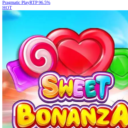
Pragmatic Play
RTP
96.5
%
HOT