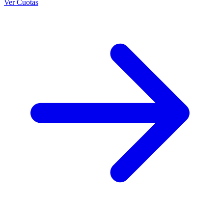
Ver Cuotas