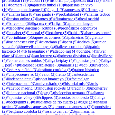
profesional
(
19
)
#
cuotas
(
18
)
#
historial
(
17
)
#
apuestas nba
(
13
)
#
lakers
(
11
)
#
corners
(
10
)
#
apuestas futbol
(
10
)
#
apuestas en vivo
(
10
)
#
champions league
(
10
)
#
liga 1
(
9
)
#
apuestas
(
8
)
#
flamengo
(
8
)
#
alianza lima
(
8
)
#
sao paulo
(
7
)
#
probabilidad
(
7
)
#
análisis táctico
(
7
)
#
casino online
(
7
)
#
santos
(
6
)
#
fluminense
(
6
)
#
real madrid
(
6
)
#
barcelona
(
6
)
#
liga mx
(
6
)
#
la liga
(
6
)
#
premier league
(
6
)
#
deportivo garcilaso
(
6
)
#
nba
(
6
)
#
pronósticos deportivos
(
6
)
#
ecuabet
(
6
)
#
arsenal
(
6
)
#
botafogo
(
5
)
#
bahia
(
5
)
#
barracas central
(
5
)
#
corinthians
(
5
)
#
apuestas corners
(
5
)
#
palmeiras
(
5
)
#
gremio
(
5
)
#
manchester city
(
5
)
#
cienciano
(
5
)
#
peru
(
5
)
#
celtics
(
5
)
#
union
santa fe
(
4
)
#
newells old boys
(
4
)
#
talleres cordoba
(
4
)
#
patrón
histórico
(
4
)
#
rb bragantino
(
4
)
#
atletico-mg
(
4
)
#
coritiba
(
4
)
#
river
plate
(
4
)
#
lanus
(
4
)
#
san lorenzo
(
4
)
#
primera división
(
4
)
#
nashville sc
(
4
)
#
comerciantes unidos
(
4
)
#
liga betplay
(
4
)
#
apuestas perú
(
4
)
#
liga
1 perú
(
4
)
#
fieldsbet
(
4
)
#
platense
(
3
)
#
analisis
(
3
)
#
adt
(
3
)
#
liverpool
(
3
)
#
velez sarsfield
(
3
)
#
instituto cordoba
(
3
)
#
patron historico
(
3
)
#
chapecoense-sc
(
3
)
#
valor
(
3
)
#
remo
(
3
)
#
antecedentes
(
3
)
#
independiente
(
3
)
#
sport huancayo
(
3
)
#
fbc melgar
(
3
)
#
internacional
(
3
)
#
universitario
(
3
)
#
historial mls
(
3
)
#
mls
(
3
)
#
atletico madrid
(
3
)
#
houston rockets
(
3
)
#
racing
(
3
)
#
monterrey
(
3
)
#
atletico nacional
(
3
)
#
psg
(
3
)
#
selección peruana
(
3
)
#
alianza
(
3
)
#
apuestas vóley
(
3
)
#
clippers
(
3
)
#
cuotas baloncesto
(
3
)
#
laliga
(
3
)
#
bodø/glimt
(
3
)
#
estudiantes de rio cuarto
(
2
)
#
tigre
(
2
)
#
analisis
tactico
(
2
)
#
analisis apuestas
(
2
)
#
pronóstico apuestas
(
2
)
#
pronóstico
(
2
)
#
belgrano cordoba
(
2
)
#
rosario central
(
2
)
#
gimnasia m.