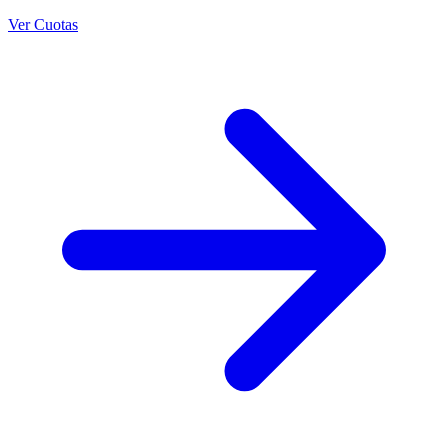
Ver Cuotas