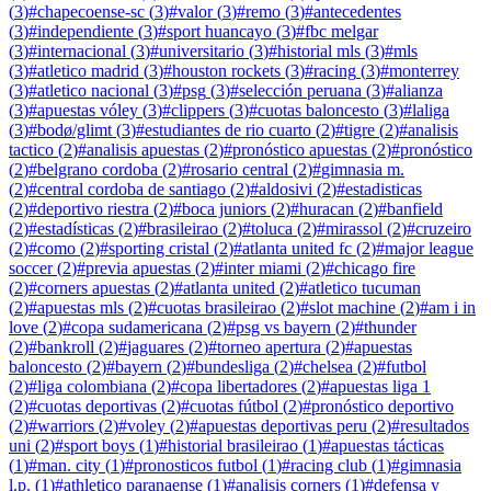
(
3
)
#
chapecoense-sc
(
3
)
#
valor
(
3
)
#
remo
(
3
)
#
antecedentes
(
3
)
#
independiente
(
3
)
#
sport huancayo
(
3
)
#
fbc melgar
(
3
)
#
internacional
(
3
)
#
universitario
(
3
)
#
historial mls
(
3
)
#
mls
(
3
)
#
atletico madrid
(
3
)
#
houston rockets
(
3
)
#
racing
(
3
)
#
monterrey
(
3
)
#
atletico nacional
(
3
)
#
psg
(
3
)
#
selección peruana
(
3
)
#
alianza
(
3
)
#
apuestas vóley
(
3
)
#
clippers
(
3
)
#
cuotas baloncesto
(
3
)
#
laliga
(
3
)
#
bodø/glimt
(
3
)
#
estudiantes de rio cuarto
(
2
)
#
tigre
(
2
)
#
analisis
tactico
(
2
)
#
analisis apuestas
(
2
)
#
pronóstico apuestas
(
2
)
#
pronóstico
(
2
)
#
belgrano cordoba
(
2
)
#
rosario central
(
2
)
#
gimnasia m.
(
2
)
#
central cordoba de santiago
(
2
)
#
aldosivi
(
2
)
#
estadisticas
(
2
)
#
deportivo riestra
(
2
)
#
boca juniors
(
2
)
#
huracan
(
2
)
#
banfield
(
2
)
#
estadísticas
(
2
)
#
brasileirao
(
2
)
#
toluca
(
2
)
#
mirassol
(
2
)
#
cruzeiro
(
2
)
#
como
(
2
)
#
sporting cristal
(
2
)
#
atlanta united fc
(
2
)
#
major league
soccer
(
2
)
#
previa apuestas
(
2
)
#
inter miami
(
2
)
#
chicago fire
(
2
)
#
corners apuestas
(
2
)
#
atlanta united
(
2
)
#
atletico tucuman
(
2
)
#
apuestas mls
(
2
)
#
cuotas brasileirao
(
2
)
#
slot machine
(
2
)
#
am i in
love
(
2
)
#
copa sudamericana
(
2
)
#
psg vs bayern
(
2
)
#
thunder
(
2
)
#
bankroll
(
2
)
#
jaguares
(
2
)
#
torneo apertura
(
2
)
#
apuestas
baloncesto
(
2
)
#
bayern
(
2
)
#
bundesliga
(
2
)
#
chelsea
(
2
)
#
futbol
(
2
)
#
liga colombiana
(
2
)
#
copa libertadores
(
2
)
#
apuestas liga 1
(
2
)
#
cuotas deportivas
(
2
)
#
cuotas fútbol
(
2
)
#
pronóstico deportivo
(
2
)
#
warriors
(
2
)
#
voley
(
2
)
#
apuestas deportivas peru
(
2
)
#
resultados
uni
(
2
)
#
sport boys
(
1
)
#
historial brasileirao
(
1
)
#
apuestas tácticas
(
1
)
#
man. city
(
1
)
#
pronosticos futbol
(
1
)
#
racing club
(
1
)
#
gimnasia
l.p.
(
1
)
#
athletico paranaense
(
1
)
#
analisis corners
(
1
)
#
defensa y