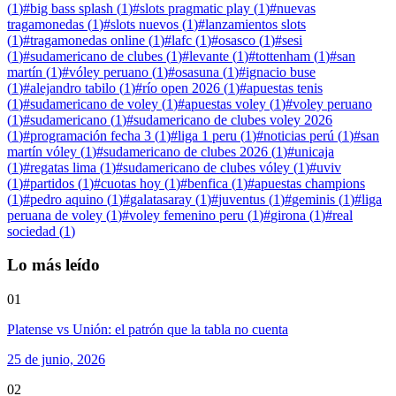
(
1
)
#
big bass splash
(
1
)
#
slots pragmatic play
(
1
)
#
nuevas
tragamonedas
(
1
)
#
slots nuevos
(
1
)
#
lanzamientos slots
(
1
)
#
tragamonedas online
(
1
)
#
lafc
(
1
)
#
osasco
(
1
)
#
sesi
(
1
)
#
sudamericano de clubes
(
1
)
#
levante
(
1
)
#
tottenham
(
1
)
#
san
martín
(
1
)
#
vóley peruano
(
1
)
#
osasuna
(
1
)
#
ignacio buse
(
1
)
#
alejandro tabilo
(
1
)
#
río open 2026
(
1
)
#
apuestas tenis
(
1
)
#
sudamericano de voley
(
1
)
#
apuestas voley
(
1
)
#
voley peruano
(
1
)
#
sudamericano
(
1
)
#
sudamericano de clubes voley 2026
(
1
)
#
programación fecha 3
(
1
)
#
liga 1 peru
(
1
)
#
noticias perú
(
1
)
#
san
martín vóley
(
1
)
#
sudamericano de clubes 2026
(
1
)
#
unicaja
(
1
)
#
regatas lima
(
1
)
#
sudamericano de clubes vóley
(
1
)
#
uviv
(
1
)
#
partidos
(
1
)
#
cuotas hoy
(
1
)
#
benfica
(
1
)
#
apuestas champions
(
1
)
#
pedro aquino
(
1
)
#
galatasaray
(
1
)
#
juventus
(
1
)
#
geminis
(
1
)
#
liga
peruana de voley
(
1
)
#
voley femenino peru
(
1
)
#
girona
(
1
)
#
real
sociedad
(
1
)
Lo más leído
01
Platense vs Unión: el patrón que la tabla no cuenta
25 de junio, 2026
02