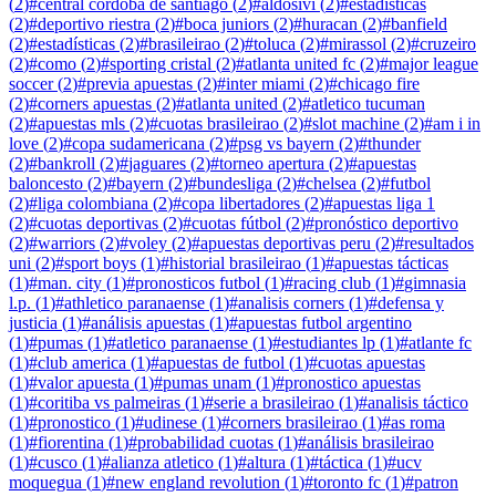
(
2
)
#
central cordoba de santiago
(
2
)
#
aldosivi
(
2
)
#
estadisticas
(
2
)
#
deportivo riestra
(
2
)
#
boca juniors
(
2
)
#
huracan
(
2
)
#
banfield
(
2
)
#
estadísticas
(
2
)
#
brasileirao
(
2
)
#
toluca
(
2
)
#
mirassol
(
2
)
#
cruzeiro
(
2
)
#
como
(
2
)
#
sporting cristal
(
2
)
#
atlanta united fc
(
2
)
#
major league
soccer
(
2
)
#
previa apuestas
(
2
)
#
inter miami
(
2
)
#
chicago fire
(
2
)
#
corners apuestas
(
2
)
#
atlanta united
(
2
)
#
atletico tucuman
(
2
)
#
apuestas mls
(
2
)
#
cuotas brasileirao
(
2
)
#
slot machine
(
2
)
#
am i in
love
(
2
)
#
copa sudamericana
(
2
)
#
psg vs bayern
(
2
)
#
thunder
(
2
)
#
bankroll
(
2
)
#
jaguares
(
2
)
#
torneo apertura
(
2
)
#
apuestas
baloncesto
(
2
)
#
bayern
(
2
)
#
bundesliga
(
2
)
#
chelsea
(
2
)
#
futbol
(
2
)
#
liga colombiana
(
2
)
#
copa libertadores
(
2
)
#
apuestas liga 1
(
2
)
#
cuotas deportivas
(
2
)
#
cuotas fútbol
(
2
)
#
pronóstico deportivo
(
2
)
#
warriors
(
2
)
#
voley
(
2
)
#
apuestas deportivas peru
(
2
)
#
resultados
uni
(
2
)
#
sport boys
(
1
)
#
historial brasileirao
(
1
)
#
apuestas tácticas
(
1
)
#
man. city
(
1
)
#
pronosticos futbol
(
1
)
#
racing club
(
1
)
#
gimnasia
l.p.
(
1
)
#
athletico paranaense
(
1
)
#
analisis corners
(
1
)
#
defensa y
justicia
(
1
)
#
análisis apuestas
(
1
)
#
apuestas futbol argentino
(
1
)
#
pumas
(
1
)
#
atletico paranaense
(
1
)
#
estudiantes lp
(
1
)
#
atlante fc
(
1
)
#
club america
(
1
)
#
apuestas de futbol
(
1
)
#
cuotas apuestas
(
1
)
#
valor apuesta
(
1
)
#
pumas unam
(
1
)
#
pronostico apuestas
(
1
)
#
coritiba vs palmeiras
(
1
)
#
serie a brasileirao
(
1
)
#
analisis táctico
(
1
)
#
pronostico
(
1
)
#
udinese
(
1
)
#
corners brasileirao
(
1
)
#
as roma
(
1
)
#
fiorentina
(
1
)
#
probabilidad cuotas
(
1
)
#
análisis brasileirao
(
1
)
#
cusco
(
1
)
#
alianza atletico
(
1
)
#
altura
(
1
)
#
táctica
(
1
)
#
ucv
moquegua
(
1
)
#
new england revolution
(
1
)
#
toronto fc
(
1
)
#
patron