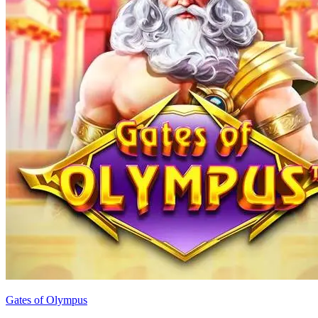
Gates of Olympus