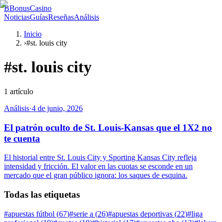
B
BonusCasino
Noticias
Guías
Reseñas
Análisis
Inicio
›
#st. louis city
#
st. louis city
1
artículo
Análisis
·
4 de junio, 2026
El patrón oculto de St. Louis-Kansas que el 1X2 no
te cuenta
El historial entre St. Louis City y Sporting Kansas City refleja
intensidad y fricción. El valor en las cuotas se esconde en un
mercado que el gran público ignora: los saques de esquina.
Todas las etiquetas
#
apuestas fútbol
(
67
)
#
serie a
(
26
)
#
apuestas deportivas
(
22
)
#
liga