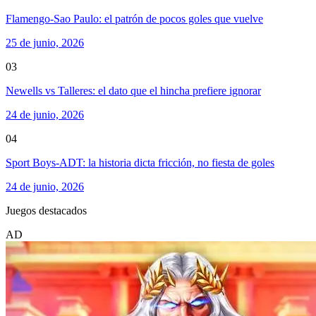
Flamengo-Sao Paulo: el patrón de pocos goles que vuelve
25 de junio, 2026
03
Newells vs Talleres: el dato que el hincha prefiere ignorar
24 de junio, 2026
04
Sport Boys-ADT: la historia dicta fricción, no fiesta de goles
24 de junio, 2026
Juegos destacados
AD