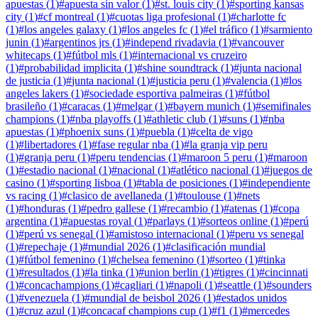
apuestas
(
1
)
#
apuesta sin valor
(
1
)
#
st. louis city
(
1
)
#
sporting kansas
city
(
1
)
#
cf montreal
(
1
)
#
cuotas liga profesional
(
1
)
#
charlotte fc
(
1
)
#
los angeles galaxy
(
1
)
#
los angeles fc
(
1
)
#
el tráfico
(
1
)
#
sarmiento
junin
(
1
)
#
argentinos jrs
(
1
)
#
independ rivadavia
(
1
)
#
vancouver
whitecaps
(
1
)
#
fútbol mls
(
1
)
#
internacional vs cruzeiro
(
1
)
#
probabilidad implicita
(
1
)
#
shine soundtrack
(
1
)
#
junta nacional
de justicia
(
1
)
#
junta nacional
(
1
)
#
justicia peru
(
1
)
#
valencia
(
1
)
#
los
angeles lakers
(
1
)
#
sociedade esportiva palmeiras
(
1
)
#
fútbol
brasileño
(
1
)
#
caracas
(
1
)
#
melgar
(
1
)
#
bayern munich
(
1
)
#
semifinales
champions
(
1
)
#
nba playoffs
(
1
)
#
athletic club
(
1
)
#
suns
(
1
)
#
nba
apuestas
(
1
)
#
phoenix suns
(
1
)
#
puebla
(
1
)
#
celta de vigo
(
1
)
#
libertadores
(
1
)
#
fase regular nba
(
1
)
#
la granja vip peru
(
1
)
#
granja peru
(
1
)
#
peru tendencias
(
1
)
#
maroon 5 peru
(
1
)
#
maroon
(
1
)
#
estadio nacional
(
1
)
#
nacional
(
1
)
#
atlético nacional
(
1
)
#
juegos de
casino
(
1
)
#
sporting lisboa
(
1
)
#
tabla de posiciones
(
1
)
#
independiente
vs racing
(
1
)
#
clasico de avellaneda
(
1
)
#
toulouse
(
1
)
#
nets
(
1
)
#
honduras
(
1
)
#
pedro gallese
(
1
)
#
recambio
(
1
)
#
atenas
(
1
)
#
copa
argentina
(
1
)
#
apuestas royal
(
1
)
#
parlays
(
1
)
#
sorteos online
(
1
)
#
perú
(
1
)
#
perú vs senegal
(
1
)
#
amistoso internacional
(
1
)
#
peru vs senegal
(
1
)
#
repechaje
(
1
)
#
mundial 2026
(
1
)
#
clasificación mundial
(
1
)
#
fútbol femenino
(
1
)
#
chelsea femenino
(
1
)
#
sorteo
(
1
)
#
tinka
(
1
)
#
resultados
(
1
)
#
la tinka
(
1
)
#
union berlin
(
1
)
#
tigres
(
1
)
#
cincinnati
(
1
)
#
concachampions
(
1
)
#
cagliari
(
1
)
#
napoli
(
1
)
#
seattle
(
1
)
#
sounders
(
1
)
#
venezuela
(
1
)
#
mundial de beisbol 2026
(
1
)
#
estados unidos
(
1
)
#
cruz azul
(
1
)
#
concacaf champions cup
(
1
)
#
f1
(
1
)
#
mercedes