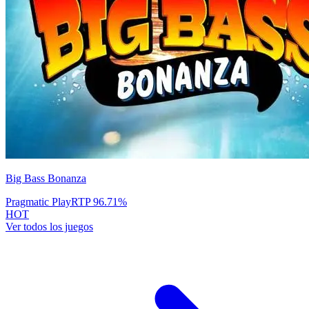
Big Bass Bonanza
Pragmatic Play
RTP
96.71
%
HOT
Ver todos los juegos