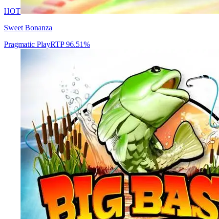
HOT
Sweet Bonanza
Pragmatic Play
RTP
96.51
%