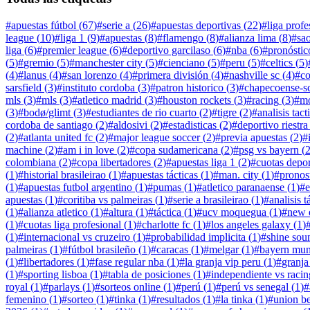
#
apuestas fútbol
(
67
)
#
serie a
(
26
)
#
apuestas deportivas
(
22
)
#
liga profe
league
(
10
)
#
liga 1
(
9
)
#
apuestas
(
8
)
#
flamengo
(
8
)
#
alianza lima
(
8
)
#
sa
liga
(
6
)
#
premier league
(
6
)
#
deportivo garcilaso
(
6
)
#
nba
(
6
)
#
pronóstic
(
5
)
#
gremio
(
5
)
#
manchester city
(
5
)
#
cienciano
(
5
)
#
peru
(
5
)
#
celtics
(
5
)
(
4
)
#
lanus
(
4
)
#
san lorenzo
(
4
)
#
primera división
(
4
)
#
nashville sc
(
4
)
#
co
sarsfield
(
3
)
#
instituto cordoba
(
3
)
#
patron historico
(
3
)
#
chapecoense-s
mls
(
3
)
#
mls
(
3
)
#
atletico madrid
(
3
)
#
houston rockets
(
3
)
#
racing
(
3
)
#
mo
(
3
)
#
bodø/glimt
(
3
)
#
estudiantes de rio cuarto
(
2
)
#
tigre
(
2
)
#
analisis tact
cordoba de santiago
(
2
)
#
aldosivi
(
2
)
#
estadisticas
(
2
)
#
deportivo riestra
(
2
)
#
atlanta united fc
(
2
)
#
major league soccer
(
2
)
#
previa apuestas
(
2
)
#
machine
(
2
)
#
am i in love
(
2
)
#
copa sudamericana
(
2
)
#
psg vs bayern
(
colombiana
(
2
)
#
copa libertadores
(
2
)
#
apuestas liga 1
(
2
)
#
cuotas depor
(
1
)
#
historial brasileirao
(
1
)
#
apuestas tácticas
(
1
)
#
man. city
(
1
)
#
pronost
(
1
)
#
apuestas futbol argentino
(
1
)
#
pumas
(
1
)
#
atletico paranaense
(
1
)
#
e
apuestas
(
1
)
#
coritiba vs palmeiras
(
1
)
#
serie a brasileirao
(
1
)
#
analisis t
(
1
)
#
alianza atletico
(
1
)
#
altura
(
1
)
#
táctica
(
1
)
#
ucv moquegua
(
1
)
#
new 
(
1
)
#
cuotas liga profesional
(
1
)
#
charlotte fc
(
1
)
#
los angeles galaxy
(
1
)
(
1
)
#
internacional vs cruzeiro
(
1
)
#
probabilidad implicita
(
1
)
#
shine sou
palmeiras
(
1
)
#
fútbol brasileño
(
1
)
#
caracas
(
1
)
#
melgar
(
1
)
#
bayern mun
(
1
)
#
libertadores
(
1
)
#
fase regular nba
(
1
)
#
la granja vip peru
(
1
)
#
granja
(
1
)
#
sporting lisboa
(
1
)
#
tabla de posiciones
(
1
)
#
independiente vs racin
royal
(
1
)
#
parlays
(
1
)
#
sorteos online
(
1
)
#
perú
(
1
)
#
perú vs senegal
(
1
)
#
femenino
(
1
)
#
sorteo
(
1
)
#
tinka
(
1
)
#
resultados
(
1
)
#
la tinka
(
1
)
#
union be