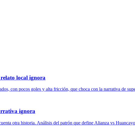
relato local ignora
ados, con pocos goles y alta fricción, que choca con la narrativa de supe
rrativa ignora
 cuenta otra historia. Análisis del patrón que define Alianza vs Huancayo