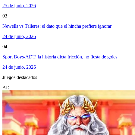
25 de junio, 2026
03
Newells vs Talleres: el dato que el hincha prefiere ignorar
24 de junio, 2026
04
Sport Boys-ADT: la historia dicta fricción, no fiesta de goles
24 de junio, 2026
Juegos destacados
AD