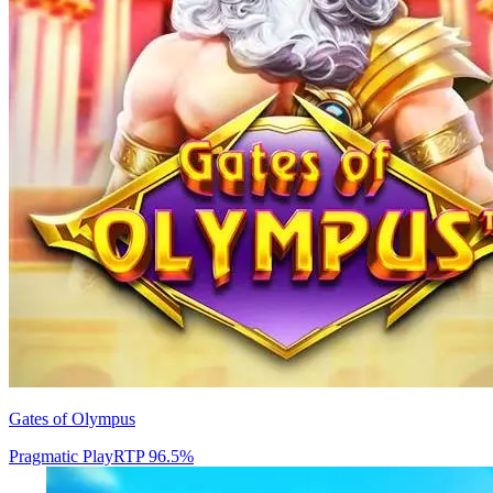
Gates of Olympus
Pragmatic Play
RTP
96.5
%