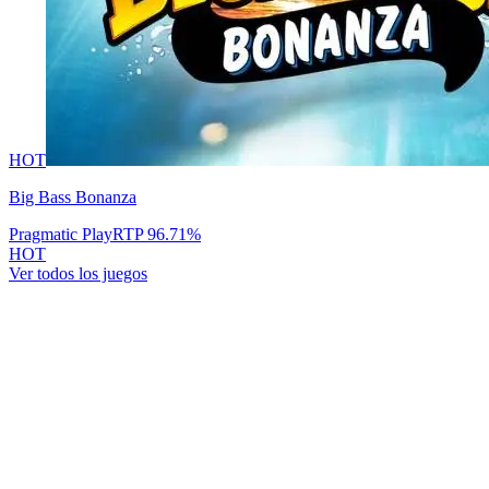
HOT
Big Bass Bonanza
Pragmatic Play
RTP
96.71
%
HOT
Ver todos los juegos