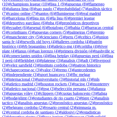
(
10
)
#
champions league
(
10
)
#
liga 1
(
9
)
#
apuestas
(
8
)
#
flamengo
(
8
)
#
alianza lima
(
8
)
#
sao paulo
(
7
)
#
probabilidad
(
7
)
#
análisis táctico
(
7
)
#
casino online
(
7
)
#
santos
(
6
)
#
fluminense
(
6
)
#
real madrid
(
6
)
#
barcelona
(
6
)
#
liga mx
(
6
)
#
la liga
(
6
)
#
premier league
(
6
)
#
deportivo garcilaso
(
6
)
#
nba
(
6
)
#
pronósticos deportivos
(
6
)
#
ecuabet
(
6
)
#
arsenal
(
6
)
#
botafogo
(
5
)
#
bahia
(
5
)
#
barracas central
(
5
)
#
corinthians
(
5
)
#
apuestas corners
(
5
)
#
palmeiras
(
5
)
#
gremio
(
5
)
#
manchester city
(
5
)
#
cienciano
(
5
)
#
peru
(
5
)
#
celtics
(
5
)
#
union
santa fe
(
4
)
#
newells old boys
(
4
)
#
talleres cordoba
(
4
)
#
patrón
histórico
(
4
)
#
rb bragantino
(
4
)
#
atletico-mg
(
4
)
#
coritiba
(
4
)
#
river
plate
(
4
)
#
lanus
(
4
)
#
san lorenzo
(
4
)
#
primera división
(
4
)
#
nashville sc
(
4
)
#
comerciantes unidos
(
4
)
#
liga betplay
(
4
)
#
apuestas perú
(
4
)
#
liga
1 perú
(
4
)
#
fieldsbet
(
4
)
#
platense
(
3
)
#
analisis
(
3
)
#
adt
(
3
)
#
liverpool
(
3
)
#
velez sarsfield
(
3
)
#
instituto cordoba
(
3
)
#
patron historico
(
3
)
#
chapecoense-sc
(
3
)
#
valor
(
3
)
#
remo
(
3
)
#
antecedentes
(
3
)
#
independiente
(
3
)
#
sport huancayo
(
3
)
#
fbc melgar
(
3
)
#
internacional
(
3
)
#
universitario
(
3
)
#
historial mls
(
3
)
#
mls
(
3
)
#
atletico madrid
(
3
)
#
houston rockets
(
3
)
#
racing
(
3
)
#
monterrey
(
3
)
#
atletico nacional
(
3
)
#
psg
(
3
)
#
selección peruana
(
3
)
#
alianza
(
3
)
#
apuestas vóley
(
3
)
#
clippers
(
3
)
#
cuotas baloncesto
(
3
)
#
laliga
(
3
)
#
bodø/glimt
(
3
)
#
estudiantes de rio cuarto
(
2
)
#
tigre
(
2
)
#
analisis
tactico
(
2
)
#
analisis apuestas
(
2
)
#
pronóstico apuestas
(
2
)
#
pronóstico
(
2
)
#
belgrano cordoba
(
2
)
#
rosario central
(
2
)
#
gimnasia m.
(
2
)
#
central cordoba de santiago
(
2
)
#
aldosivi
(
2
)
#
estadisticas
(
2
)
#
deportivo riestra
(
2
)
#
boca juniors
(
2
)
#
huracan
(
2
)
#
banfield