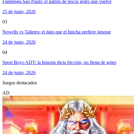
Flamengo-Sao Paulo: el patrón de pocos goles que vuelve
25 de junio, 2026
03
Newells vs Talleres: el dato que el hincha prefiere ignorar
24 de junio, 2026
04
Sport Boys-ADT: la historia dicta fricción, no fiesta de goles
24 de junio, 2026
Juegos destacados
AD