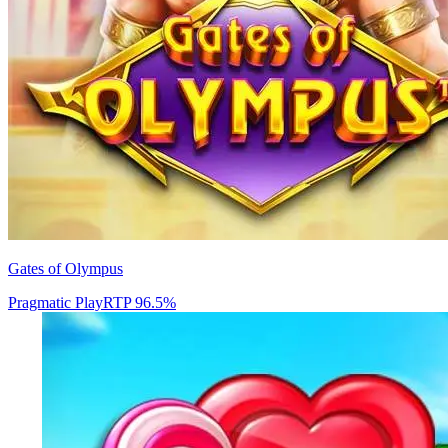
Gates of Olympus
Pragmatic Play
RTP
96.5
%