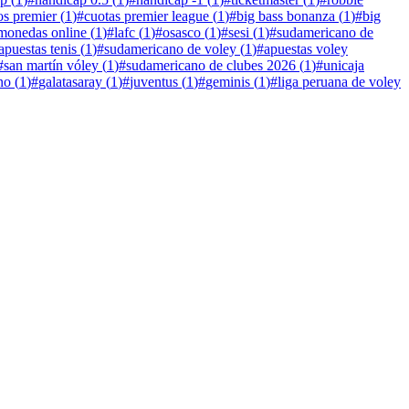
os premier
(
1
)
#
cuotas premier league
(
1
)
#
big bass bonanza
(
1
)
#
big
monedas online
(
1
)
#
lafc
(
1
)
#
osasco
(
1
)
#
sesi
(
1
)
#
sudamericano de
apuestas tenis
(
1
)
#
sudamericano de voley
(
1
)
#
apuestas voley
#
san martín vóley
(
1
)
#
sudamericano de clubes 2026
(
1
)
#
unicaja
no
(
1
)
#
galatasaray
(
1
)
#
juventus
(
1
)
#
geminis
(
1
)
#
liga peruana de voley