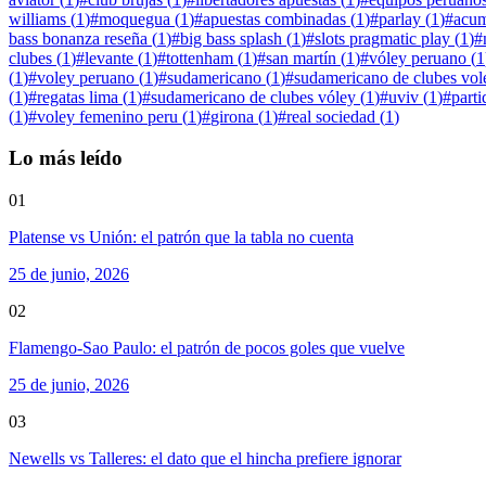
williams
(
1
)
#
moquegua
(
1
)
#
apuestas combinadas
(
1
)
#
parlay
(
1
)
#
acum
bass bonanza reseña
(
1
)
#
big bass splash
(
1
)
#
slots pragmatic play
(
1
)
#
clubes
(
1
)
#
levante
(
1
)
#
tottenham
(
1
)
#
san martín
(
1
)
#
vóley peruano
(
1
(
1
)
#
voley peruano
(
1
)
#
sudamericano
(
1
)
#
sudamericano de clubes vo
(
1
)
#
regatas lima
(
1
)
#
sudamericano de clubes vóley
(
1
)
#
uviv
(
1
)
#
parti
(
1
)
#
voley femenino peru
(
1
)
#
girona
(
1
)
#
real sociedad
(
1
)
Lo más leído
01
Platense vs Unión: el patrón que la tabla no cuenta
25 de junio, 2026
02
Flamengo-Sao Paulo: el patrón de pocos goles que vuelve
25 de junio, 2026
03
Newells vs Talleres: el dato que el hincha prefiere ignorar