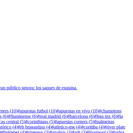
gran público ignora: los saques de esquina.
rners
(
10
)
#
apuestas futbol
(
10
)
#
apuestas en vivo
(
10
)
#
champions
s
(
6
)
#
fluminense
(
6
)
#
real madrid
(
6
)
#
barcelona
(
6
)
#
liga mx
(
6
)
#
la
cas central
(
5
)
#
corinthians
(
5
)
#
apuestas corners
(
5
)
#
palmeiras
stórico
(
4
)
#
rb bragantino
(
4
)
#
atletico-mg
(
4
)
#
coritiba
(
4
)
#
river plate
)
#
fieldsbet
(
4
)
#
platense
(
3
)
#
analisis
(
3
)
#
adt
(
3
)
#
liverpool
(
3
)
#
velez