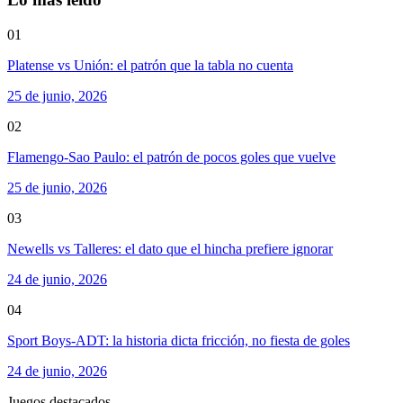
01
Platense vs Unión: el patrón que la tabla no cuenta
25 de junio, 2026
02
Flamengo-Sao Paulo: el patrón de pocos goles que vuelve
25 de junio, 2026
03
Newells vs Talleres: el dato que el hincha prefiere ignorar
24 de junio, 2026
04
Sport Boys-ADT: la historia dicta fricción, no fiesta de goles
24 de junio, 2026
Juegos destacados