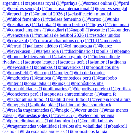
argentina
(
1
)
#
apuestas royal
(
1
)
#
parlays
(
1
)
#
sorteos online
(
1
)
#
perú
(
1
)
#
perú vs senegal
(
1
)
#
amistoso internacional
(
1
)
#
peru vs senegal
(
1
)
#
repechaje
(
1
)
#
mundial 2026
(
1
)
#
clasificación mundial
(
1
)
#
fútbol femenino
(
1
)
#
chelsea femenino
(
1
)
#
sorteo
(
1
)
#
tinka
(
1
)
#
resultados
(
1
)
#
la tinka
(
1
)
#
union berlin
(
1
)
#
tigres
(
1
)
#
cincinnati
(
1
)
#
concachampions
(
1
)
#
cagliari
(
1
)
#
napoli
(
1
)
#
seattle
(
1
)
#
sounders
(
1
)
#
venezuela
(
1
)
#
mundial de beisbol 2026
(
1
)
#
estados unidos
(
1
)
#
cruz azul
(
1
)
#
concacaf champions cup
(
1
)
#
f1
(
1
)
#
mercedes
(
1
)
#
ferrari
(
1
)
#
alianza atlético
(
1
)
#
cd moquegua
(
1
)
#
juarez
(
1
)
#
leverkusen
(
1
)
#
tarjeta roja
(
1
)
#
disciplinario
(
1
)
#
bulls
(
1
)
#
betano
(
1
)
#
bonos de bienvenida
(
1
)
#
kaizen gaming
(
1
)
#
independiente
rivadavia
(
1
)
#
europa league
(
1
)
#
cuotas uefa
(
1
)
#
junior
(
1
)
#
tijuana
(
1
)
#
newcastle
(
1
)
#
chankas
(
1
)
#
mavericks
(
1
)
#
pronosticos nba
(
1
)
#
mansfield
(
1
)
#
fa cup
(
1
)
#
mujer
(
1
)
#
dia de la mujer
(
1
)
#
madureira
(
1
)
#
carioca
(
1
)
#
pronósticos perú
(
1
)
#
carabobo
(
1
)
#
inter
(
1
)
#
copa italia
(
1
)
#
kings
(
1
)
#
pronósticos nba
(
1
)
#
probabilidades
(
1
)
#
millonarios
(
1
)
#
deportivo pereira
(
1
)
#
gorillaz
(
1
)
#
conciertos perú
(
1
)
#
apuestas entretenimiento
(
1
)
#
santa fe
(
1
)
#
factor altura futbol
(
1
)
#
altitud peru futbol
(
1
)
#
ventaja local altura
(
1
)
#
nuggets
(
1
)
#
nikola jokic
(
1
)
#
shine original soundtrack
(
1
)
#
reseña tragamonedas
(
1
)
#
magic
(
1
)
#
over under
(
1
)
#
mas menos
goles
(
1
)
#
apuestas goles
(
1
)
#
over 2.5
(
1
)
#
seleccion peruana
(
1
)
#
peru eliminatorias
(
1
)
#
blanquirroja
(
1
)
#
volatilidad slots
(
1
)
#
tragamonedas volatilidad
(
1
)
#
slots alta volatilidad
(
1
)
#
bankroll
casino
(
1
)
#
liga española apuestas
(
1
)
#
pronosticos la liga