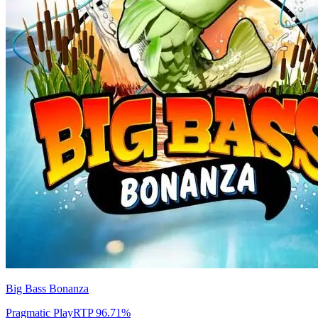
Big Bass Bonanza
Pragmatic Play
RTP
96.71
%