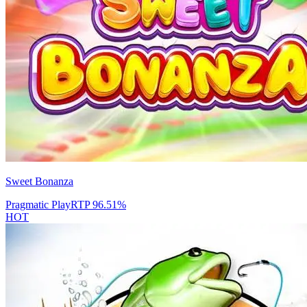
Sweet Bonanza
Pragmatic Play
RTP
96.51
%
HOT