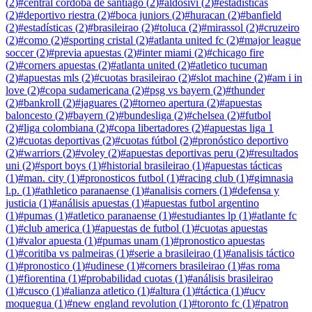
(
2
)
#
central cordoba de santiago
(
2
)
#
aldosivi
(
2
)
#
estadisticas
(
2
)
#
deportivo riestra
(
2
)
#
boca juniors
(
2
)
#
huracan
(
2
)
#
banfield
(
2
)
#
estadísticas
(
2
)
#
brasileirao
(
2
)
#
toluca
(
2
)
#
mirassol
(
2
)
#
cruzeiro
(
2
)
#
como
(
2
)
#
sporting cristal
(
2
)
#
atlanta united fc
(
2
)
#
major league
soccer
(
2
)
#
previa apuestas
(
2
)
#
inter miami
(
2
)
#
chicago fire
(
2
)
#
corners apuestas
(
2
)
#
atlanta united
(
2
)
#
atletico tucuman
(
2
)
#
apuestas mls
(
2
)
#
cuotas brasileirao
(
2
)
#
slot machine
(
2
)
#
am i in
love
(
2
)
#
copa sudamericana
(
2
)
#
psg vs bayern
(
2
)
#
thunder
(
2
)
#
bankroll
(
2
)
#
jaguares
(
2
)
#
torneo apertura
(
2
)
#
apuestas
baloncesto
(
2
)
#
bayern
(
2
)
#
bundesliga
(
2
)
#
chelsea
(
2
)
#
futbol
(
2
)
#
liga colombiana
(
2
)
#
copa libertadores
(
2
)
#
apuestas liga 1
(
2
)
#
cuotas deportivas
(
2
)
#
cuotas fútbol
(
2
)
#
pronóstico deportivo
(
2
)
#
warriors
(
2
)
#
voley
(
2
)
#
apuestas deportivas peru
(
2
)
#
resultados
uni
(
2
)
#
sport boys
(
1
)
#
historial brasileirao
(
1
)
#
apuestas tácticas
(
1
)
#
man. city
(
1
)
#
pronosticos futbol
(
1
)
#
racing club
(
1
)
#
gimnasia
l.p.
(
1
)
#
athletico paranaense
(
1
)
#
analisis corners
(
1
)
#
defensa y
justicia
(
1
)
#
análisis apuestas
(
1
)
#
apuestas futbol argentino
(
1
)
#
pumas
(
1
)
#
atletico paranaense
(
1
)
#
estudiantes lp
(
1
)
#
atlante fc
(
1
)
#
club america
(
1
)
#
apuestas de futbol
(
1
)
#
cuotas apuestas
(
1
)
#
valor apuesta
(
1
)
#
pumas unam
(
1
)
#
pronostico apuestas
(
1
)
#
coritiba vs palmeiras
(
1
)
#
serie a brasileirao
(
1
)
#
analisis táctico
(
1
)
#
pronostico
(
1
)
#
udinese
(
1
)
#
corners brasileirao
(
1
)
#
as roma
(
1
)
#
fiorentina
(
1
)
#
probabilidad cuotas
(
1
)
#
análisis brasileirao
(
1
)
#
cusco
(
1
)
#
alianza atletico
(
1
)
#
altura
(
1
)
#
táctica
(
1
)
#
ucv
moquegua
(
1
)
#
new england revolution
(
1
)
#
toronto fc
(
1
)
#
patron