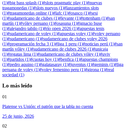
(
1
)
#
big bass splash
(
1
)
#
slots pragmatic play
(
1
)
#
nuevas
tragamonedas
(
1
)
#
slots nuevos
(
1
)
#
lanzamientos slots
(
1
)
#
tragamonedas online
(
1
)
#
lafc
(
1
)
#
osasco
(
1
)
#
sesi
(
1
)
#
sudamericano de clubes
(
1
)
#
levante
(
1
)
#
tottenham
(
1
)
#
san
martín
(
1
)
#
vóley peruano
(
1
)
#
osasuna
(
1
)
#
ignacio buse
(
1
)
#
alejandro tabilo
(
1
)
#
río open 2026
(
1
)
#
apuestas tenis
(
1
)
#
sudamericano de voley
(
1
)
#
apuestas voley
(
1
)
#
voley peruano
(
1
)
#
sudamericano
(
1
)
#
sudamericano de clubes voley 2026
(
1
)
#
programación fecha 3
(
1
)
#
liga 1 peru
(
1
)
#
noticias perú
(
1
)
#
san
martín vóley
(
1
)
#
sudamericano de clubes 2026
(
1
)
#
unicaja
(
1
)
#
regatas lima
(
1
)
#
sudamericano de clubes vóley
(
1
)
#
uviv
(
1
)
#
partidos
(
1
)
#
cuotas hoy
(
1
)
#
benfica
(
1
)
#
apuestas champions
(
1
)
#
pedro aquino
(
1
)
#
galatasaray
(
1
)
#
juventus
(
1
)
#
geminis
(
1
)
#
liga
peruana de voley
(
1
)
#
voley femenino peru
(
1
)
#
girona
(
1
)
#
real
sociedad
(
1
)
Lo más leído
01
Platense vs Unión: el patrón que la tabla no cuenta
25 de junio, 2026
02