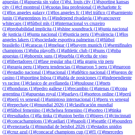
apuestas
(
1
)
#
apuesta sin valor
(
1
)
#
st. louis city
(
1
)
#
sporting kansas
city
(
1
)
#
cf montreal
(
1
)
#
cuotas liga profesional
(
1
)
#
charlotte fc
(
1
)
#
los angeles galaxy
(
1
)
#
los angeles fc
(
1
)
#
el tráfico
(
1
)
#
sarmiento
junin
(
1
)
#
argentinos jrs
(
1
)
#
independ rivadavia
(
1
)
#
vancouver
whitecaps
(
1
)
#
fútbol mls
(
1
)
#
internacional vs cruzeiro
(
1
)
#
probabilidad implicita
(
1
)
#
shine soundtrack
(
1
)
#
junta nacional
de justicia
(
1
)
#
junta nacional
(
1
)
#
justicia peru
(
1
)
#
valencia
(
1
)
#
los
angeles lakers
(
1
)
#
sociedade esportiva palmeiras
(
1
)
#
fútbol
brasileño
(
1
)
#
caracas
(
1
)
#
melgar
(
1
)
#
bayern munich
(
1
)
#
semifinales
champions
(
1
)
#
nba playoffs
(
1
)
#
athletic club
(
1
)
#
suns
(
1
)
#
nba
apuestas
(
1
)
#
phoenix suns
(
1
)
#
puebla
(
1
)
#
celta de vigo
(
1
)
#
libertadores
(
1
)
#
fase regular nba
(
1
)
#
la granja vip peru
(
1
)
#
granja peru
(
1
)
#
peru tendencias
(
1
)
#
maroon 5 peru
(
1
)
#
maroon
(
1
)
#
estadio nacional
(
1
)
#
nacional
(
1
)
#
atlético nacional
(
1
)
#
juegos de
casino
(
1
)
#
sporting lisboa
(
1
)
#
tabla de posiciones
(
1
)
#
independiente
vs racing
(
1
)
#
clasico de avellaneda
(
1
)
#
toulouse
(
1
)
#
nets
(
1
)
#
honduras
(
1
)
#
pedro gallese
(
1
)
#
recambio
(
1
)
#
atenas
(
1
)
#
copa
argentina
(
1
)
#
apuestas royal
(
1
)
#
parlays
(
1
)
#
sorteos online
(
1
)
#
perú
(
1
)
#
perú vs senegal
(
1
)
#
amistoso internacional
(
1
)
#
peru vs senegal
(
1
)
#
repechaje
(
1
)
#
mundial 2026
(
1
)
#
clasificación mundial
(
1
)
#
fútbol femenino
(
1
)
#
chelsea femenino
(
1
)
#
sorteo
(
1
)
#
tinka
(
1
)
#
resultados
(
1
)
#
la tinka
(
1
)
#
union berlin
(
1
)
#
tigres
(
1
)
#
cincinnati
(
1
)
#
concachampions
(
1
)
#
cagliari
(
1
)
#
napoli
(
1
)
#
seattle
(
1
)
#
sounders
(
1
)
#
venezuela
(
1
)
#
mundial de beisbol 2026
(
1
)
#
estados unidos
(
1
)
#
cruz azul
(
1
)
#
concacaf champions cup
(
1
)
#
f1
(
1
)
#
mercedes