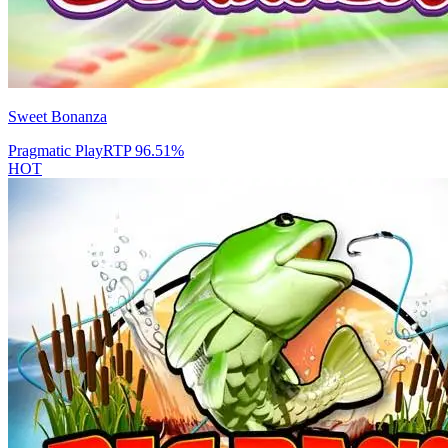
Sweet Bonanza
Pragmatic Play
RTP
96.51
%
HOT