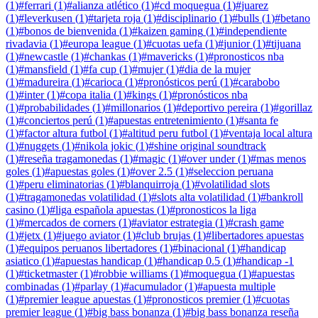
(
1
)
#
ferrari
(
1
)
#
alianza atlético
(
1
)
#
cd moquegua
(
1
)
#
juarez
(
1
)
#
leverkusen
(
1
)
#
tarjeta roja
(
1
)
#
disciplinario
(
1
)
#
bulls
(
1
)
#
betano
(
1
)
#
bonos de bienvenida
(
1
)
#
kaizen gaming
(
1
)
#
independiente
rivadavia
(
1
)
#
europa league
(
1
)
#
cuotas uefa
(
1
)
#
junior
(
1
)
#
tijuana
(
1
)
#
newcastle
(
1
)
#
chankas
(
1
)
#
mavericks
(
1
)
#
pronosticos nba
(
1
)
#
mansfield
(
1
)
#
fa cup
(
1
)
#
mujer
(
1
)
#
dia de la mujer
(
1
)
#
madureira
(
1
)
#
carioca
(
1
)
#
pronósticos perú
(
1
)
#
carabobo
(
1
)
#
inter
(
1
)
#
copa italia
(
1
)
#
kings
(
1
)
#
pronósticos nba
(
1
)
#
probabilidades
(
1
)
#
millonarios
(
1
)
#
deportivo pereira
(
1
)
#
gorillaz
(
1
)
#
conciertos perú
(
1
)
#
apuestas entretenimiento
(
1
)
#
santa fe
(
1
)
#
factor altura futbol
(
1
)
#
altitud peru futbol
(
1
)
#
ventaja local altura
(
1
)
#
nuggets
(
1
)
#
nikola jokic
(
1
)
#
shine original soundtrack
(
1
)
#
reseña tragamonedas
(
1
)
#
magic
(
1
)
#
over under
(
1
)
#
mas menos
goles
(
1
)
#
apuestas goles
(
1
)
#
over 2.5
(
1
)
#
seleccion peruana
(
1
)
#
peru eliminatorias
(
1
)
#
blanquirroja
(
1
)
#
volatilidad slots
(
1
)
#
tragamonedas volatilidad
(
1
)
#
slots alta volatilidad
(
1
)
#
bankroll
casino
(
1
)
#
liga española apuestas
(
1
)
#
pronosticos la liga
(
1
)
#
mercados de corners
(
1
)
#
aviator estrategia
(
1
)
#
crash game
(
1
)
#
jetx
(
1
)
#
juego aviator
(
1
)
#
club brujas
(
1
)
#
libertadores apuestas
(
1
)
#
equipos peruanos libertadores
(
1
)
#
binacional
(
1
)
#
handicap
asiatico
(
1
)
#
apuestas handicap
(
1
)
#
handicap 0.5
(
1
)
#
handicap -1
(
1
)
#
ticketmaster
(
1
)
#
robbie williams
(
1
)
#
moquegua
(
1
)
#
apuestas
combinadas
(
1
)
#
parlay
(
1
)
#
acumulador
(
1
)
#
apuesta multiple
(
1
)
#
premier league apuestas
(
1
)
#
pronosticos premier
(
1
)
#
cuotas
premier league
(
1
)
#
big bass bonanza
(
1
)
#
big bass bonanza reseña