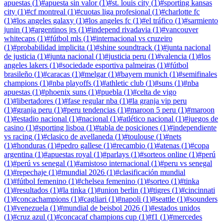
apuestas
(
1
)
#
apuesta sin valor
(
1
)
#
st. louis city
(
1
)
#
sporting kansas
city
(
1
)
#
cf montreal
(
1
)
#
cuotas liga profesional
(
1
)
#
charlotte fc
(
1
)
#
los angeles galaxy
(
1
)
#
los angeles fc
(
1
)
#
el tráfico
(
1
)
#
sarmiento
junin
(
1
)
#
argentinos jrs
(
1
)
#
independ rivadavia
(
1
)
#
vancouver
whitecaps
(
1
)
#
fútbol mls
(
1
)
#
internacional vs cruzeiro
(
1
)
#
probabilidad implicita
(
1
)
#
shine soundtrack
(
1
)
#
junta nacional
de justicia
(
1
)
#
junta nacional
(
1
)
#
justicia peru
(
1
)
#
valencia
(
1
)
#
los
angeles lakers
(
1
)
#
sociedade esportiva palmeiras
(
1
)
#
fútbol
brasileño
(
1
)
#
caracas
(
1
)
#
melgar
(
1
)
#
bayern munich
(
1
)
#
semifinales
champions
(
1
)
#
nba playoffs
(
1
)
#
athletic club
(
1
)
#
suns
(
1
)
#
nba
apuestas
(
1
)
#
phoenix suns
(
1
)
#
puebla
(
1
)
#
celta de vigo
(
1
)
#
libertadores
(
1
)
#
fase regular nba
(
1
)
#
la granja vip peru
(
1
)
#
granja peru
(
1
)
#
peru tendencias
(
1
)
#
maroon 5 peru
(
1
)
#
maroon
(
1
)
#
estadio nacional
(
1
)
#
nacional
(
1
)
#
atlético nacional
(
1
)
#
juegos de
casino
(
1
)
#
sporting lisboa
(
1
)
#
tabla de posiciones
(
1
)
#
independiente
vs racing
(
1
)
#
clasico de avellaneda
(
1
)
#
toulouse
(
1
)
#
nets
(
1
)
#
honduras
(
1
)
#
pedro gallese
(
1
)
#
recambio
(
1
)
#
atenas
(
1
)
#
copa
argentina
(
1
)
#
apuestas royal
(
1
)
#
parlays
(
1
)
#
sorteos online
(
1
)
#
perú
(
1
)
#
perú vs senegal
(
1
)
#
amistoso internacional
(
1
)
#
peru vs senegal
(
1
)
#
repechaje
(
1
)
#
mundial 2026
(
1
)
#
clasificación mundial
(
1
)
#
fútbol femenino
(
1
)
#
chelsea femenino
(
1
)
#
sorteo
(
1
)
#
tinka
(
1
)
#
resultados
(
1
)
#
la tinka
(
1
)
#
union berlin
(
1
)
#
tigres
(
1
)
#
cincinnati
(
1
)
#
concachampions
(
1
)
#
cagliari
(
1
)
#
napoli
(
1
)
#
seattle
(
1
)
#
sounders
(
1
)
#
venezuela
(
1
)
#
mundial de beisbol 2026
(
1
)
#
estados unidos
(
1
)
#
cruz azul
(
1
)
#
concacaf champions cup
(
1
)
#
f1
(
1
)
#
mercedes