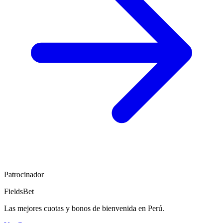
Patrocinador
FieldsBet
Las mejores cuotas y bonos de bienvenida en Perú.