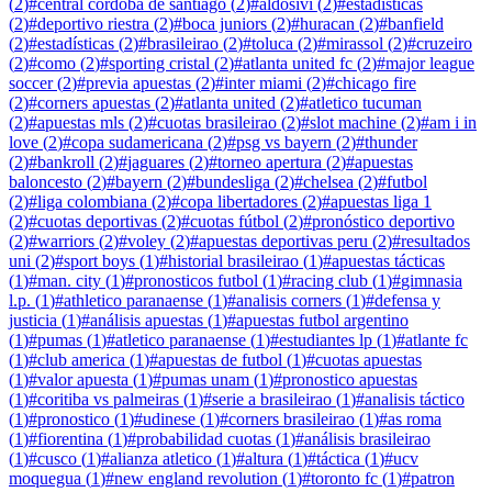
(
2
)
#
central cordoba de santiago
(
2
)
#
aldosivi
(
2
)
#
estadisticas
(
2
)
#
deportivo riestra
(
2
)
#
boca juniors
(
2
)
#
huracan
(
2
)
#
banfield
(
2
)
#
estadísticas
(
2
)
#
brasileirao
(
2
)
#
toluca
(
2
)
#
mirassol
(
2
)
#
cruzeiro
(
2
)
#
como
(
2
)
#
sporting cristal
(
2
)
#
atlanta united fc
(
2
)
#
major league
soccer
(
2
)
#
previa apuestas
(
2
)
#
inter miami
(
2
)
#
chicago fire
(
2
)
#
corners apuestas
(
2
)
#
atlanta united
(
2
)
#
atletico tucuman
(
2
)
#
apuestas mls
(
2
)
#
cuotas brasileirao
(
2
)
#
slot machine
(
2
)
#
am i in
love
(
2
)
#
copa sudamericana
(
2
)
#
psg vs bayern
(
2
)
#
thunder
(
2
)
#
bankroll
(
2
)
#
jaguares
(
2
)
#
torneo apertura
(
2
)
#
apuestas
baloncesto
(
2
)
#
bayern
(
2
)
#
bundesliga
(
2
)
#
chelsea
(
2
)
#
futbol
(
2
)
#
liga colombiana
(
2
)
#
copa libertadores
(
2
)
#
apuestas liga 1
(
2
)
#
cuotas deportivas
(
2
)
#
cuotas fútbol
(
2
)
#
pronóstico deportivo
(
2
)
#
warriors
(
2
)
#
voley
(
2
)
#
apuestas deportivas peru
(
2
)
#
resultados
uni
(
2
)
#
sport boys
(
1
)
#
historial brasileirao
(
1
)
#
apuestas tácticas
(
1
)
#
man. city
(
1
)
#
pronosticos futbol
(
1
)
#
racing club
(
1
)
#
gimnasia
l.p.
(
1
)
#
athletico paranaense
(
1
)
#
analisis corners
(
1
)
#
defensa y
justicia
(
1
)
#
análisis apuestas
(
1
)
#
apuestas futbol argentino
(
1
)
#
pumas
(
1
)
#
atletico paranaense
(
1
)
#
estudiantes lp
(
1
)
#
atlante fc
(
1
)
#
club america
(
1
)
#
apuestas de futbol
(
1
)
#
cuotas apuestas
(
1
)
#
valor apuesta
(
1
)
#
pumas unam
(
1
)
#
pronostico apuestas
(
1
)
#
coritiba vs palmeiras
(
1
)
#
serie a brasileirao
(
1
)
#
analisis táctico
(
1
)
#
pronostico
(
1
)
#
udinese
(
1
)
#
corners brasileirao
(
1
)
#
as roma
(
1
)
#
fiorentina
(
1
)
#
probabilidad cuotas
(
1
)
#
análisis brasileirao
(
1
)
#
cusco
(
1
)
#
alianza atletico
(
1
)
#
altura
(
1
)
#
táctica
(
1
)
#
ucv
moquegua
(
1
)
#
new england revolution
(
1
)
#
toronto fc
(
1
)
#
patron