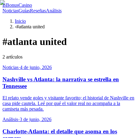
B
BonusCasino
Noticias
Guías
Reseñas
Análisis
Inicio
›
#atlanta united
#
atlanta united
2
artículos
Noticias
·
4 de junio, 2026
Nashville vs Atlanta: la narrativa se estrella en
Tennessee
El relato vende goles y visitante favorito; el historial de Nashville en
casa pide cautela. Leé por qué el valor real no acompaña a la
camiseta más pesada.
Análisis
·
3 de junio, 2026
Charlotte-Atlanta: el detalle que asoma en los