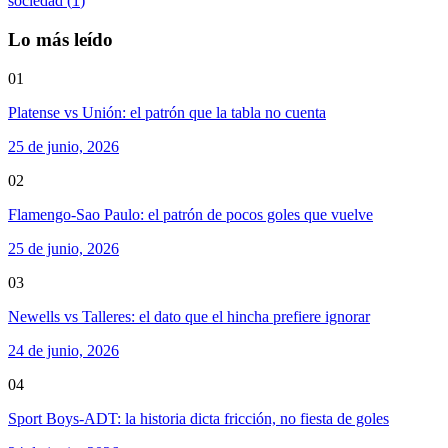
sociedad
(
1
)
Lo más leído
01
Platense vs Unión: el patrón que la tabla no cuenta
25 de junio, 2026
02
Flamengo-Sao Paulo: el patrón de pocos goles que vuelve
25 de junio, 2026
03
Newells vs Talleres: el dato que el hincha prefiere ignorar
24 de junio, 2026
04
Sport Boys-ADT: la historia dicta fricción, no fiesta de goles