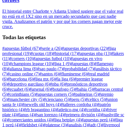
corners
El historial entre Charlotte y Atlanta United sugiere que el valor real
no está en el 1X2 sino en un mercado secundario que casi nadie
vigila. Analizamos el patrón y por qué los corners pagan mejor este
cruce.
Todas las etiquetas
#
apuestas fútbol
(
67
)
#
serie a
(
26
)
#
apuestas deportivas
(
22
)
#
liga
profesional
(
19
)
#
cuotas
(
18
)
#
historial
(
17
)
#
apuestas nba
(
13
)
#
lakers
(
11
)
#
corners
(
10
)
#
apuestas futbol
(
10
)
#
apuestas en vivo
(
10
)
#
champions league
(
10
)
#
liga 1
(
9
)
#
apuestas
(
8
)
#
flamengo
(
8
)
#
alianza lima
(
8
)
#
sao paulo
(
7
)
#
probabilidad
(
7
)
#
análisis táctico
(
7
)
#
casino online
(
7
)
#
santos
(
6
)
#
fluminense
(
6
)
#
real madrid
(
6
)
#
barcelona
(
6
)
#
liga mx
(
6
)
#
la liga
(
6
)
#
premier league
(
6
)
#
deportivo garcilaso
(
6
)
#
nba
(
6
)
#
pronósticos deportivos
(
6
)
#
ecuabet
(
6
)
#
arsenal
(
6
)
#
botafogo
(
5
)
#
bahia
(
5
)
#
barracas central
(
5
)
#
corinthians
(
5
)
#
apuestas corners
(
5
)
#
palmeiras
(
5
)
#
gremio
(
5
)
#
manchester city
(
5
)
#
cienciano
(
5
)
#
peru
(
5
)
#
celtics
(
5
)
#
union
santa fe
(
4
)
#
newells old boys
(
4
)
#
talleres cordoba
(
4
)
#
patrón
histórico
(
4
)
#
rb bragantino
(
4
)
#
atletico-mg
(
4
)
#
coritiba
(
4
)
#
river
plate
(
4
)
#
lanus
(
4
)
#
san lorenzo
(
4
)
#
primera división
(
4
)
#
nashville sc
(
4
)
#
comerciantes unidos
(
4
)
#
liga betplay
(
4
)
#
apuestas perú
(
4
)
#
liga
1 perú
(
4
)
#
fieldsbet
(
4
)
#
platense
(
3
)
#
analisis
(
3
)
#
adt
(
3
)
#
liverpool