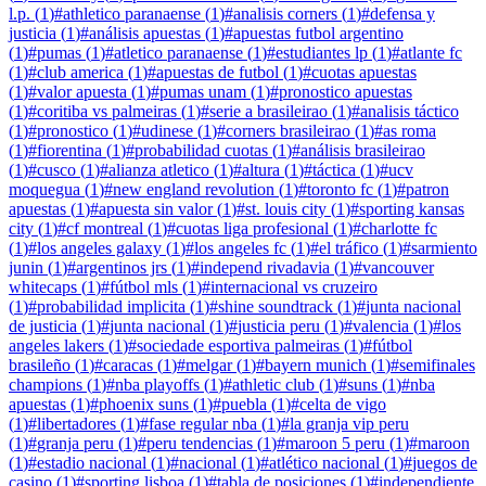
l.p.
(
1
)
#
athletico paranaense
(
1
)
#
analisis corners
(
1
)
#
defensa y
justicia
(
1
)
#
análisis apuestas
(
1
)
#
apuestas futbol argentino
(
1
)
#
pumas
(
1
)
#
atletico paranaense
(
1
)
#
estudiantes lp
(
1
)
#
atlante fc
(
1
)
#
club america
(
1
)
#
apuestas de futbol
(
1
)
#
cuotas apuestas
(
1
)
#
valor apuesta
(
1
)
#
pumas unam
(
1
)
#
pronostico apuestas
(
1
)
#
coritiba vs palmeiras
(
1
)
#
serie a brasileirao
(
1
)
#
analisis táctico
(
1
)
#
pronostico
(
1
)
#
udinese
(
1
)
#
corners brasileirao
(
1
)
#
as roma
(
1
)
#
fiorentina
(
1
)
#
probabilidad cuotas
(
1
)
#
análisis brasileirao
(
1
)
#
cusco
(
1
)
#
alianza atletico
(
1
)
#
altura
(
1
)
#
táctica
(
1
)
#
ucv
moquegua
(
1
)
#
new england revolution
(
1
)
#
toronto fc
(
1
)
#
patron
apuestas
(
1
)
#
apuesta sin valor
(
1
)
#
st. louis city
(
1
)
#
sporting kansas
city
(
1
)
#
cf montreal
(
1
)
#
cuotas liga profesional
(
1
)
#
charlotte fc
(
1
)
#
los angeles galaxy
(
1
)
#
los angeles fc
(
1
)
#
el tráfico
(
1
)
#
sarmiento
junin
(
1
)
#
argentinos jrs
(
1
)
#
independ rivadavia
(
1
)
#
vancouver
whitecaps
(
1
)
#
fútbol mls
(
1
)
#
internacional vs cruzeiro
(
1
)
#
probabilidad implicita
(
1
)
#
shine soundtrack
(
1
)
#
junta nacional
de justicia
(
1
)
#
junta nacional
(
1
)
#
justicia peru
(
1
)
#
valencia
(
1
)
#
los
angeles lakers
(
1
)
#
sociedade esportiva palmeiras
(
1
)
#
fútbol
brasileño
(
1
)
#
caracas
(
1
)
#
melgar
(
1
)
#
bayern munich
(
1
)
#
semifinales
champions
(
1
)
#
nba playoffs
(
1
)
#
athletic club
(
1
)
#
suns
(
1
)
#
nba
apuestas
(
1
)
#
phoenix suns
(
1
)
#
puebla
(
1
)
#
celta de vigo
(
1
)
#
libertadores
(
1
)
#
fase regular nba
(
1
)
#
la granja vip peru
(
1
)
#
granja peru
(
1
)
#
peru tendencias
(
1
)
#
maroon 5 peru
(
1
)
#
maroon
(
1
)
#
estadio nacional
(
1
)
#
nacional
(
1
)
#
atlético nacional
(
1
)
#
juegos de
casino
(
1
)
#
sporting lisboa
(
1
)
#
tabla de posiciones
(
1
)
#
independiente