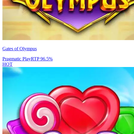
Gates of Olympus
Pragmatic Play
RTP
96.5
%
HOT