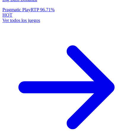
Pragmatic Play
RTP
96.71
%
HOT
Ver todos los juegos