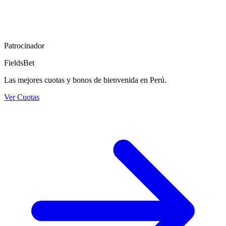
Patrocinador
FieldsBet
Las mejores cuotas y bonos de bienvenida en Perú.
Ver Cuotas