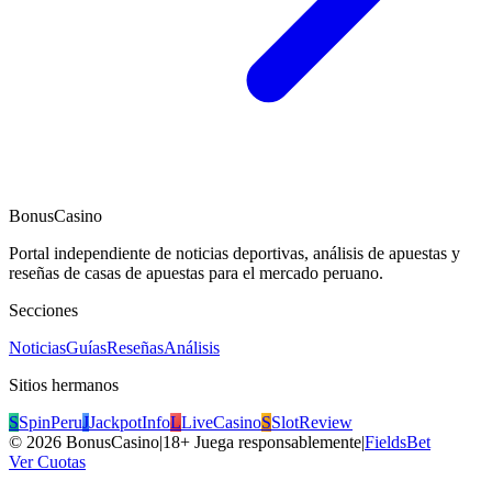
BonusCasino
Portal independiente de noticias deportivas, análisis de apuestas y
reseñas de casas de apuestas para el mercado peruano.
Secciones
Noticias
Guías
Reseñas
Análisis
Sitios hermanos
S
SpinPeru
J
JackpotInfo
L
LiveCasino
S
SlotReview
©
2026
BonusCasino
|
18+ Juega responsablemente
|
FieldsBet
Ver Cuotas