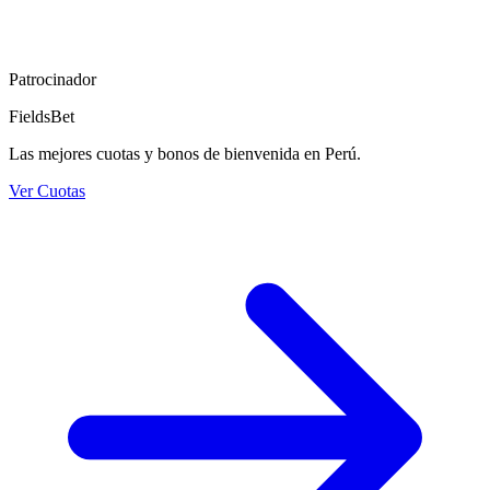
Patrocinador
FieldsBet
Las mejores cuotas y bonos de bienvenida en Perú.
Ver Cuotas