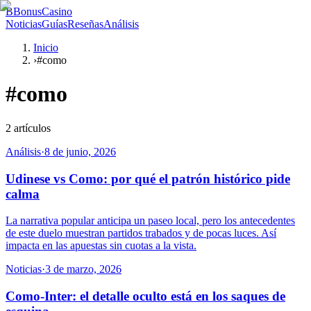
B
BonusCasino
Noticias
Guías
Reseñas
Análisis
Inicio
›
#como
#
como
2
artículos
Análisis
·
8 de junio, 2026
Udinese vs Como: por qué el patrón histórico pide
calma
La narrativa popular anticipa un paseo local, pero los antecedentes
de este duelo muestran partidos trabados y de pocas luces. Así
impacta en las apuestas sin cuotas a la vista.
Noticias
·
3 de marzo, 2026
Como-Inter: el detalle oculto está en los saques de