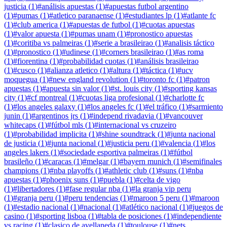
justicia
(
1
)
#
análisis apuestas
(
1
)
#
apuestas futbol argentino
(
1
)
#
pumas
(
1
)
#
atletico paranaense
(
1
)
#
estudiantes lp
(
1
)
#
atlante fc
(
1
)
#
club america
(
1
)
#
apuestas de futbol
(
1
)
#
cuotas apuestas
(
1
)
#
valor apuesta
(
1
)
#
pumas unam
(
1
)
#
pronostico apuestas
(
1
)
#
coritiba vs palmeiras
(
1
)
#
serie a brasileirao
(
1
)
#
analisis táctico
(
1
)
#
pronostico
(
1
)
#
udinese
(
1
)
#
corners brasileirao
(
1
)
#
as roma
(
1
)
#
fiorentina
(
1
)
#
probabilidad cuotas
(
1
)
#
análisis brasileirao
(
1
)
#
cusco
(
1
)
#
alianza atletico
(
1
)
#
altura
(
1
)
#
táctica
(
1
)
#
ucv
moquegua
(
1
)
#
new england revolution
(
1
)
#
toronto fc
(
1
)
#
patron
apuestas
(
1
)
#
apuesta sin valor
(
1
)
#
st. louis city
(
1
)
#
sporting kansas
city
(
1
)
#
cf montreal
(
1
)
#
cuotas liga profesional
(
1
)
#
charlotte fc
(
1
)
#
los angeles galaxy
(
1
)
#
los angeles fc
(
1
)
#
el tráfico
(
1
)
#
sarmiento
junin
(
1
)
#
argentinos jrs
(
1
)
#
independ rivadavia
(
1
)
#
vancouver
whitecaps
(
1
)
#
fútbol mls
(
1
)
#
internacional vs cruzeiro
(
1
)
#
probabilidad implicita
(
1
)
#
shine soundtrack
(
1
)
#
junta nacional
de justicia
(
1
)
#
junta nacional
(
1
)
#
justicia peru
(
1
)
#
valencia
(
1
)
#
los
angeles lakers
(
1
)
#
sociedade esportiva palmeiras
(
1
)
#
fútbol
brasileño
(
1
)
#
caracas
(
1
)
#
melgar
(
1
)
#
bayern munich
(
1
)
#
semifinales
champions
(
1
)
#
nba playoffs
(
1
)
#
athletic club
(
1
)
#
suns
(
1
)
#
nba
apuestas
(
1
)
#
phoenix suns
(
1
)
#
puebla
(
1
)
#
celta de vigo
(
1
)
#
libertadores
(
1
)
#
fase regular nba
(
1
)
#
la granja vip peru
(
1
)
#
granja peru
(
1
)
#
peru tendencias
(
1
)
#
maroon 5 peru
(
1
)
#
maroon
(
1
)
#
estadio nacional
(
1
)
#
nacional
(
1
)
#
atlético nacional
(
1
)
#
juegos de
casino
(
1
)
#
sporting lisboa
(
1
)
#
tabla de posiciones
(
1
)
#
independiente
vs racing
(
1
)
#
clasico de avellaneda
(
1
)
#
toulouse
(
1
)
#
nets