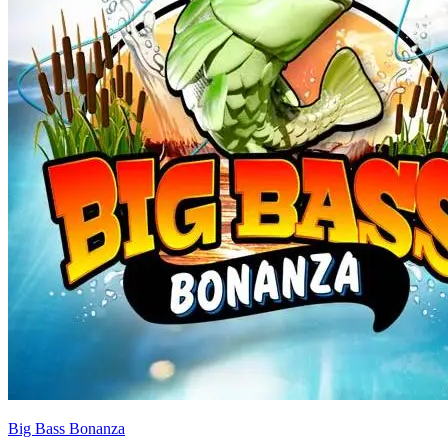
Big Bass Bonanza