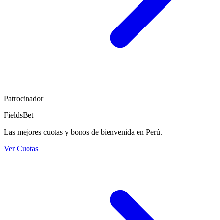
Patrocinador
FieldsBet
Las mejores cuotas y bonos de bienvenida en Perú.
Ver Cuotas