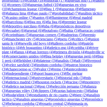
profesional
(
19
)
#
cuotas
(
18
)
#
historial
(
17
)
#
apuestas nba
(
13
)
#
lakers
(
11
)
#
corners
(
10
)
#
apuestas futbol
(
10
)
#
apuestas en vivo
(
10
)
#
champions league
(
10
)
#
liga 1
(
9
)
#
apuestas
(
8
)
#
flamengo
(
8
)
#
alianza lima
(
8
)
#
sao paulo
(
7
)
#
probabilidad
(
7
)
#
análisis táctico
(
7
)
#
casino online
(
7
)
#
santos
(
6
)
#
fluminense
(
6
)
#
real madrid
(
6
)
#
barcelona
(
6
)
#
liga mx
(
6
)
#
la liga
(
6
)
#
premier league
(
6
)
#
deportivo garcilaso
(
6
)
#
nba
(
6
)
#
pronósticos deportivos
(
6
)
#
ecuabet
(
6
)
#
arsenal
(
6
)
#
botafogo
(
5
)
#
bahia
(
5
)
#
barracas central
(
5
)
#
corinthians
(
5
)
#
apuestas corners
(
5
)
#
palmeiras
(
5
)
#
gremio
(
5
)
#
manchester city
(
5
)
#
cienciano
(
5
)
#
peru
(
5
)
#
celtics
(
5
)
#
union
santa fe
(
4
)
#
newells old boys
(
4
)
#
talleres cordoba
(
4
)
#
patrón
histórico
(
4
)
#
rb bragantino
(
4
)
#
atletico-mg
(
4
)
#
coritiba
(
4
)
#
river
plate
(
4
)
#
lanus
(
4
)
#
san lorenzo
(
4
)
#
primera división
(
4
)
#
nashville sc
(
4
)
#
comerciantes unidos
(
4
)
#
liga betplay
(
4
)
#
apuestas perú
(
4
)
#
liga
1 perú
(
4
)
#
fieldsbet
(
4
)
#
platense
(
3
)
#
analisis
(
3
)
#
adt
(
3
)
#
liverpool
(
3
)
#
velez sarsfield
(
3
)
#
instituto cordoba
(
3
)
#
patron historico
(
3
)
#
chapecoense-sc
(
3
)
#
valor
(
3
)
#
remo
(
3
)
#
antecedentes
(
3
)
#
independiente
(
3
)
#
sport huancayo
(
3
)
#
fbc melgar
(
3
)
#
internacional
(
3
)
#
universitario
(
3
)
#
historial mls
(
3
)
#
mls
(
3
)
#
atletico madrid
(
3
)
#
houston rockets
(
3
)
#
racing
(
3
)
#
monterrey
(
3
)
#
atletico nacional
(
3
)
#
psg
(
3
)
#
selección peruana
(
3
)
#
alianza
(
3
)
#
apuestas vóley
(
3
)
#
clippers
(
3
)
#
cuotas baloncesto
(
3
)
#
laliga
(
3
)
#
bodø/glimt
(
3
)
#
estudiantes de rio cuarto
(
2
)
#
tigre
(
2
)
#
analisis
tactico
(
2
)
#
analisis apuestas
(
2
)
#
pronóstico apuestas
(
2
)
#
pronóstico
(
2
)
#
belgrano cordoba
(
2
)
#
rosario central
(
2
)
#
gimnasia m.