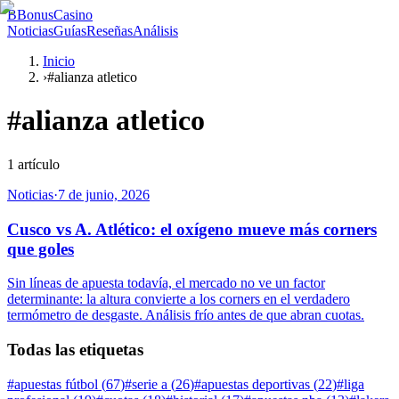
B
BonusCasino
Noticias
Guías
Reseñas
Análisis
Inicio
›
#alianza atletico
#
alianza atletico
1
artículo
Noticias
·
7 de junio, 2026
Cusco vs A. Atlético: el oxígeno mueve más corners
que goles
Sin líneas de apuesta todavía, el mercado no ve un factor
determinante: la altura convierte a los corners en el verdadero
termómetro de desgaste. Análisis frío antes de que abran cuotas.
Todas las etiquetas
#
apuestas fútbol
(
67
)
#
serie a
(
26
)
#
apuestas deportivas
(
22
)
#
liga