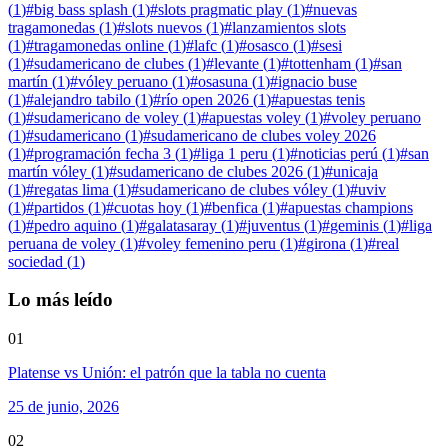
(
1
)
#
big bass splash
(
1
)
#
slots pragmatic play
(
1
)
#
nuevas
tragamonedas
(
1
)
#
slots nuevos
(
1
)
#
lanzamientos slots
(
1
)
#
tragamonedas online
(
1
)
#
lafc
(
1
)
#
osasco
(
1
)
#
sesi
(
1
)
#
sudamericano de clubes
(
1
)
#
levante
(
1
)
#
tottenham
(
1
)
#
san
martín
(
1
)
#
vóley peruano
(
1
)
#
osasuna
(
1
)
#
ignacio buse
(
1
)
#
alejandro tabilo
(
1
)
#
río open 2026
(
1
)
#
apuestas tenis
(
1
)
#
sudamericano de voley
(
1
)
#
apuestas voley
(
1
)
#
voley peruano
(
1
)
#
sudamericano
(
1
)
#
sudamericano de clubes voley 2026
(
1
)
#
programación fecha 3
(
1
)
#
liga 1 peru
(
1
)
#
noticias perú
(
1
)
#
san
martín vóley
(
1
)
#
sudamericano de clubes 2026
(
1
)
#
unicaja
(
1
)
#
regatas lima
(
1
)
#
sudamericano de clubes vóley
(
1
)
#
uviv
(
1
)
#
partidos
(
1
)
#
cuotas hoy
(
1
)
#
benfica
(
1
)
#
apuestas champions
(
1
)
#
pedro aquino
(
1
)
#
galatasaray
(
1
)
#
juventus
(
1
)
#
geminis
(
1
)
#
liga
peruana de voley
(
1
)
#
voley femenino peru
(
1
)
#
girona
(
1
)
#
real
sociedad
(
1
)
Lo más leído
01
Platense vs Unión: el patrón que la tabla no cuenta
25 de junio, 2026
02