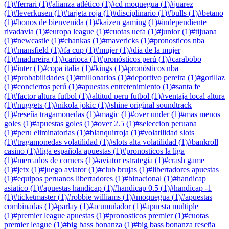
(
1
)
#
ferrari
(
1
)
#
alianza atlético
(
1
)
#
cd moquegua
(
1
)
#
juarez
(
1
)
#
leverkusen
(
1
)
#
tarjeta roja
(
1
)
#
disciplinario
(
1
)
#
bulls
(
1
)
#
betano
(
1
)
#
bonos de bienvenida
(
1
)
#
kaizen gaming
(
1
)
#
independiente
rivadavia
(
1
)
#
europa league
(
1
)
#
cuotas uefa
(
1
)
#
junior
(
1
)
#
tijuana
(
1
)
#
newcastle
(
1
)
#
chankas
(
1
)
#
mavericks
(
1
)
#
pronosticos nba
(
1
)
#
mansfield
(
1
)
#
fa cup
(
1
)
#
mujer
(
1
)
#
dia de la mujer
(
1
)
#
madureira
(
1
)
#
carioca
(
1
)
#
pronósticos perú
(
1
)
#
carabobo
(
1
)
#
inter
(
1
)
#
copa italia
(
1
)
#
kings
(
1
)
#
pronósticos nba
(
1
)
#
probabilidades
(
1
)
#
millonarios
(
1
)
#
deportivo pereira
(
1
)
#
gorillaz
(
1
)
#
conciertos perú
(
1
)
#
apuestas entretenimiento
(
1
)
#
santa fe
(
1
)
#
factor altura futbol
(
1
)
#
altitud peru futbol
(
1
)
#
ventaja local altura
(
1
)
#
nuggets
(
1
)
#
nikola jokic
(
1
)
#
shine original soundtrack
(
1
)
#
reseña tragamonedas
(
1
)
#
magic
(
1
)
#
over under
(
1
)
#
mas menos
goles
(
1
)
#
apuestas goles
(
1
)
#
over 2.5
(
1
)
#
seleccion peruana
(
1
)
#
peru eliminatorias
(
1
)
#
blanquirroja
(
1
)
#
volatilidad slots
(
1
)
#
tragamonedas volatilidad
(
1
)
#
slots alta volatilidad
(
1
)
#
bankroll
casino
(
1
)
#
liga española apuestas
(
1
)
#
pronosticos la liga
(
1
)
#
mercados de corners
(
1
)
#
aviator estrategia
(
1
)
#
crash game
(
1
)
#
jetx
(
1
)
#
juego aviator
(
1
)
#
club brujas
(
1
)
#
libertadores apuestas
(
1
)
#
equipos peruanos libertadores
(
1
)
#
binacional
(
1
)
#
handicap
asiatico
(
1
)
#
apuestas handicap
(
1
)
#
handicap 0.5
(
1
)
#
handicap -1
(
1
)
#
ticketmaster
(
1
)
#
robbie williams
(
1
)
#
moquegua
(
1
)
#
apuestas
combinadas
(
1
)
#
parlay
(
1
)
#
acumulador
(
1
)
#
apuesta multiple
(
1
)
#
premier league apuestas
(
1
)
#
pronosticos premier
(
1
)
#
cuotas
premier league
(
1
)
#
big bass bonanza
(
1
)
#
big bass bonanza reseña