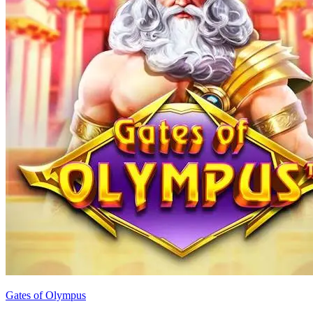
Gates of Olympus