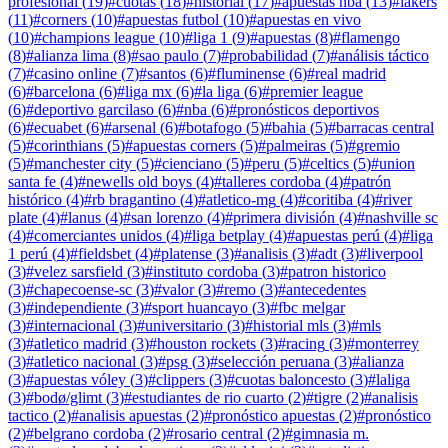
profesional
(
19
)
#
cuotas
(
18
)
#
historial
(
17
)
#
apuestas nba
(
13
)
#
lakers
(
11
)
#
corners
(
10
)
#
apuestas futbol
(
10
)
#
apuestas en vivo
(
10
)
#
champions league
(
10
)
#
liga 1
(
9
)
#
apuestas
(
8
)
#
flamengo
(
8
)
#
alianza lima
(
8
)
#
sao paulo
(
7
)
#
probabilidad
(
7
)
#
análisis táctico
(
7
)
#
casino online
(
7
)
#
santos
(
6
)
#
fluminense
(
6
)
#
real madrid
(
6
)
#
barcelona
(
6
)
#
liga mx
(
6
)
#
la liga
(
6
)
#
premier league
(
6
)
#
deportivo garcilaso
(
6
)
#
nba
(
6
)
#
pronósticos deportivos
(
6
)
#
ecuabet
(
6
)
#
arsenal
(
6
)
#
botafogo
(
5
)
#
bahia
(
5
)
#
barracas central
(
5
)
#
corinthians
(
5
)
#
apuestas corners
(
5
)
#
palmeiras
(
5
)
#
gremio
(
5
)
#
manchester city
(
5
)
#
cienciano
(
5
)
#
peru
(
5
)
#
celtics
(
5
)
#
union
santa fe
(
4
)
#
newells old boys
(
4
)
#
talleres cordoba
(
4
)
#
patrón
histórico
(
4
)
#
rb bragantino
(
4
)
#
atletico-mg
(
4
)
#
coritiba
(
4
)
#
river
plate
(
4
)
#
lanus
(
4
)
#
san lorenzo
(
4
)
#
primera división
(
4
)
#
nashville sc
(
4
)
#
comerciantes unidos
(
4
)
#
liga betplay
(
4
)
#
apuestas perú
(
4
)
#
liga
1 perú
(
4
)
#
fieldsbet
(
4
)
#
platense
(
3
)
#
analisis
(
3
)
#
adt
(
3
)
#
liverpool
(
3
)
#
velez sarsfield
(
3
)
#
instituto cordoba
(
3
)
#
patron historico
(
3
)
#
chapecoense-sc
(
3
)
#
valor
(
3
)
#
remo
(
3
)
#
antecedentes
(
3
)
#
independiente
(
3
)
#
sport huancayo
(
3
)
#
fbc melgar
(
3
)
#
internacional
(
3
)
#
universitario
(
3
)
#
historial mls
(
3
)
#
mls
(
3
)
#
atletico madrid
(
3
)
#
houston rockets
(
3
)
#
racing
(
3
)
#
monterrey
(
3
)
#
atletico nacional
(
3
)
#
psg
(
3
)
#
selección peruana
(
3
)
#
alianza
(
3
)
#
apuestas vóley
(
3
)
#
clippers
(
3
)
#
cuotas baloncesto
(
3
)
#
laliga
(
3
)
#
bodø/glimt
(
3
)
#
estudiantes de rio cuarto
(
2
)
#
tigre
(
2
)
#
analisis
tactico
(
2
)
#
analisis apuestas
(
2
)
#
pronóstico apuestas
(
2
)
#
pronóstico
(
2
)
#
belgrano cordoba
(
2
)
#
rosario central
(
2
)
#
gimnasia m.