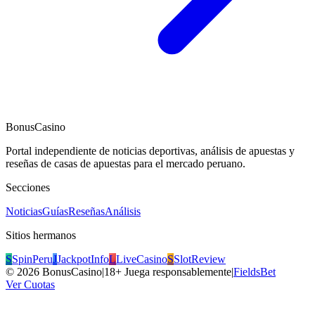
BonusCasino
Portal independiente de noticias deportivas, análisis de apuestas y
reseñas de casas de apuestas para el mercado peruano.
Secciones
Noticias
Guías
Reseñas
Análisis
Sitios hermanos
S
SpinPeru
J
JackpotInfo
L
LiveCasino
S
SlotReview
©
2026
BonusCasino
|
18+ Juega responsablemente
|
FieldsBet
Ver Cuotas