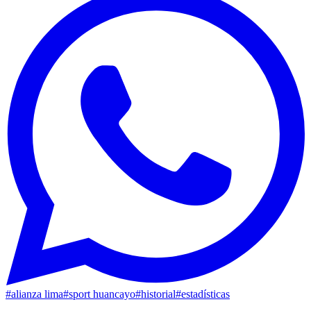
#
alianza lima
#
sport huancayo
#
historial
#
estadísticas