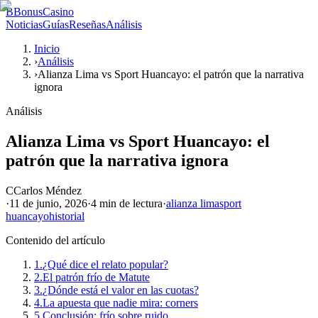
B
BonusCasino
Noticias
Guías
Reseñas
Análisis
Inicio
›
Análisis
›
Alianza Lima vs Sport Huancayo: el patrón que la narrativa
ignora
Análisis
Alianza Lima vs Sport Huancayo: el
patrón que la narrativa ignora
C
Carlos Méndez
·
11 de junio, 2026
·
4 min
de lectura
·
alianza lima
sport
huancayo
historial
Contenido del artículo
1.
¿Qué dice el relato popular?
2.
El patrón frío de Matute
3.
¿Dónde está el valor en las cuotas?
4.
La apuesta que nadie mira: corners
5.
Conclusión: frío sobre ruido