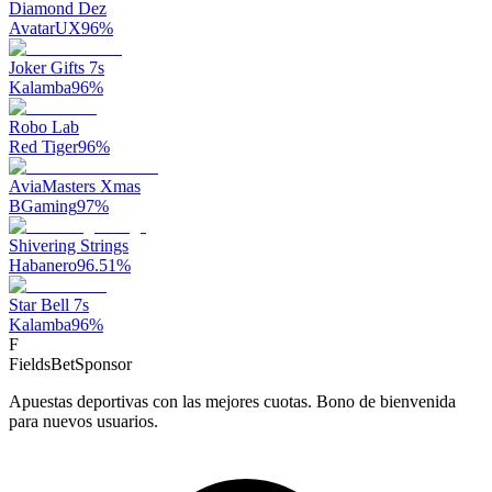
Diamond Dez
AvatarUX
96
%
Joker Gifts 7s
Kalamba
96
%
Robo Lab
Red Tiger
96
%
AviaMasters Xmas
BGaming
97
%
Shivering Strings
Habanero
96.51
%
Star Bell 7s
Kalamba
96
%
F
FieldsBet
Sponsor
Apuestas deportivas con las mejores cuotas. Bono de bienvenida
para nuevos usuarios.