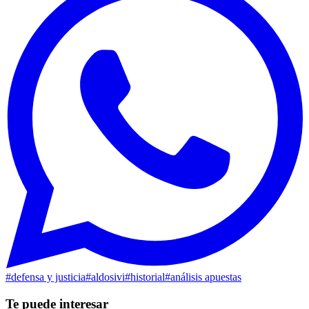
#
defensa y justicia
#
aldosivi
#
historial
#
análisis apuestas
Te puede interesar