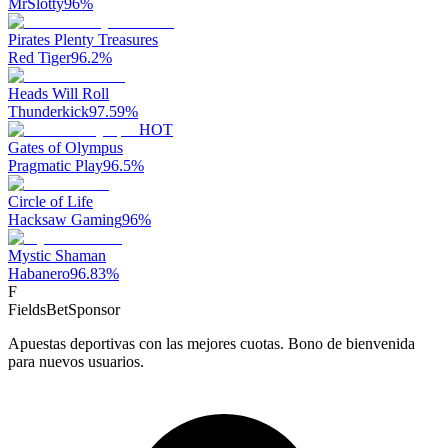
MrSlotty
96
%
Pirates Plenty Treasures
Red Tiger
96.2
%
Heads Will Roll
Thunderkick
97.59
%
HOT
Gates of Olympus
Pragmatic Play
96.5
%
Circle of Life
Hacksaw Gaming
96
%
Mystic Shaman
Habanero
96.83
%
F
FieldsBet
Sponsor
Apuestas deportivas con las mejores cuotas. Bono de bienvenida
para nuevos usuarios.