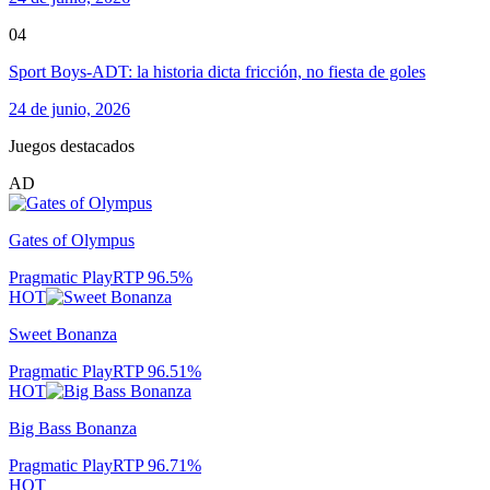
04
Sport Boys-ADT: la historia dicta fricción, no fiesta de goles
24 de junio, 2026
Juegos destacados
AD
Gates of Olympus
Pragmatic Play
RTP
96.5
%
HOT
Sweet Bonanza
Pragmatic Play
RTP
96.51
%
HOT
Big Bass Bonanza
Pragmatic Play
RTP
96.71
%
HOT