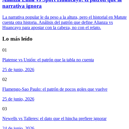
narrativa ignora
La narrativa popular le da peso a la altura, pero el historial en Matute
cuenta otra historia. Análisis del patrón que define Alianza vs
Huancayo para apostar con la cabeza, no con el relato.
Lo más leído
01
Platense vs Unión: el patrón que la tabla no cuenta
25 de junio, 2026
02
Flamengo-Sao Paulo: el patrón de pocos goles que vuelve
25 de junio, 2026
03
Newells vs Talleres: el dato que el hincha prefiere ignorar
24 de junio, 2026