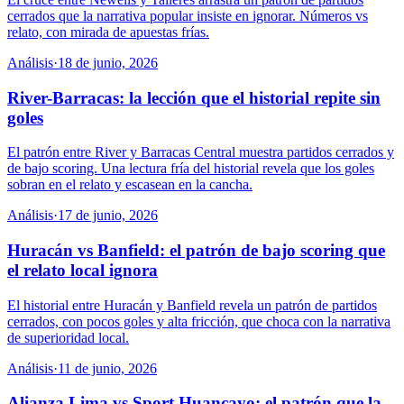
cerrados que la narrativa popular insiste en ignorar. Números vs
relato, con mirada de apuestas frías.
Análisis
·
18 de junio, 2026
River-Barracas: la lección que el historial repite sin
goles
El patrón entre River y Barracas Central muestra partidos cerrados y
de bajo scoring. Una lectura fría del historial revela que los goles
sobran en el relato y escasean en la cancha.
Análisis
·
17 de junio, 2026
Huracán vs Banfield: el patrón de bajo scoring que
el relato local ignora
El historial entre Huracán y Banfield revela un patrón de partidos
cerrados, con pocos goles y alta fricción, que choca con la narrativa
de superioridad local.
Análisis
·
11 de junio, 2026
Alianza Lima vs Sport Huancayo: el patrón que la