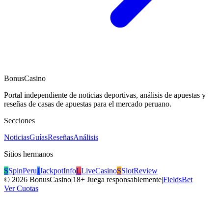
BonusCasino
Portal independiente de noticias deportivas, análisis de apuestas y
reseñas de casas de apuestas para el mercado peruano.
Secciones
Noticias
Guías
Reseñas
Análisis
Sitios hermanos
S
SpinPeru
J
JackpotInfo
L
LiveCasino
S
SlotReview
©
2026
BonusCasino
|
18+ Juega responsablemente
|
FieldsBet
Ver Cuotas