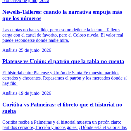
Noticias
·
4 de junio, 2026
Newells-Talleres: cuando la narrativa empuja más
que los números
Las cuotas no han salido, pero eso no detiene la lectura. Talleres
carga con el cartel de favorito, pero el Coloso nivela. El valor real
puede esconderse donde nadie mira.
Análisis
·
25 de junio, 2026
Platense vs Unión: el patrón que la tabla no cuenta
El historial entre Platense y Unión de Santa Fe muestra partidos
cerrados y chocantes. Repasamos el patrón y los mercados donde sí
hay filo.
Análisis
·
19 de junio, 2026
Coritiba vs Palmeiras: el libreto que el historial no
suelta
Coritiba recibe a Palmeiras y el historial muestra un patrón claro:
partidos cerrados, fricción y pocos goles. ¿Dónde está el valor si las