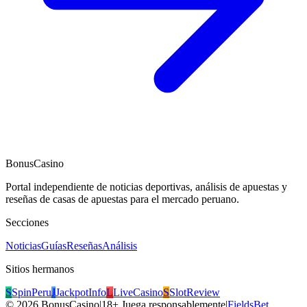
BonusCasino
Portal independiente de noticias deportivas, análisis de apuestas y
reseñas de casas de apuestas para el mercado peruano.
Secciones
Noticias
Guías
Reseñas
Análisis
Sitios hermanos
S
SpinPeru
J
JackpotInfo
L
LiveCasino
S
SlotReview
©
2026
BonusCasino
|
18+ Juega responsablemente
|
FieldsBet