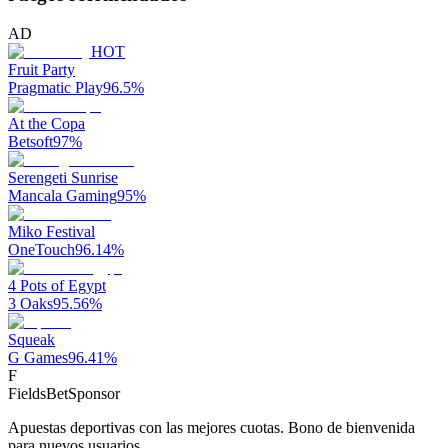
AD
HOT
Fruit Party
Pragmatic Play
96.5
%
At the Copa
Betsoft
97
%
Serengeti Sunrise
Mancala Gaming
95
%
Miko Festival
OneTouch
96.14
%
4 Pots of Egypt
3 Oaks
95.56
%
Squeak
G Games
96.41
%
F
FieldsBet
Sponsor
Apuestas deportivas con las mejores cuotas. Bono de bienvenida
para nuevos usuarios.