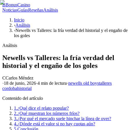
B
BonusCasino
Noticias
Guías
Reseñas
Análisis
Inicio
›
Análisis
›
Newells vs Talleres: la fría verdad del historial y el engaño de
los goles
Análisis
Newells vs Talleres: la fría verdad del
historial y el engaño de los goles
C
Carlos Méndez
·
18 de junio, 2026
·
4 min
de lectura
·
newells old boys
talleres
cordoba
historial
Contenido del artículo
1.
¿Qué dice el relato popular?
2.
¿Qué muestran los números fríos?
3.
¿Por qué el mercado suele hinchar la línea de over?
4.
¿Dónde está el valor si no hay cuotas aún?
5.
Conclusión