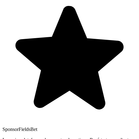
Sponsor
FieldsBet