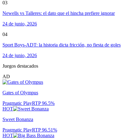
03
Newells vs Talleres: el dato que el hincha prefiere ignorar
24 de junio, 2026
04
Sport Boys-ADT: la historia dicta fricción, no fiesta de goles
24 de junio, 2026
Juegos destacados
AD
Gates of Olympus
Pragmatic Play
RTP
96.5
%
HOT
Sweet Bonanza
Pragmatic Play
RTP
96.51
%
HOT