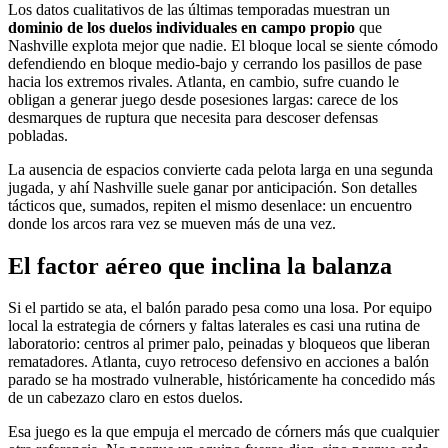
Los datos cualitativos de las últimas temporadas muestran un
dominio de los duelos individuales en campo propio
que
Nashville explota mejor que nadie. El bloque local se siente cómodo
defendiendo en bloque medio-bajo y cerrando los pasillos de pase
hacia los extremos rivales. Atlanta, en cambio, sufre cuando le
obligan a generar juego desde posesiones largas: carece de los
desmarques de ruptura que necesita para descoser defensas
pobladas.
La ausencia de espacios convierte cada pelota larga en una segunda
jugada, y ahí Nashville suele ganar por anticipación. Son detalles
tácticos que, sumados, repiten el mismo desenlace: un encuentro
donde los arcos rara vez se mueven más de una vez.
El factor aéreo que inclina la balanza
Si el partido se ata, el balón parado pesa como una losa. Por equipo
local la estrategia de córners y faltas laterales es casi una rutina de
laboratorio: centros al primer palo, peinadas y bloqueos que liberan
rematadores. Atlanta, cuyo retroceso defensivo en acciones a balón
parado se ha mostrado vulnerable, históricamente ha concedido más
de un cabezazo claro en estos duelos.
Esa juego es la que empuja el mercado de córners más que cualquier