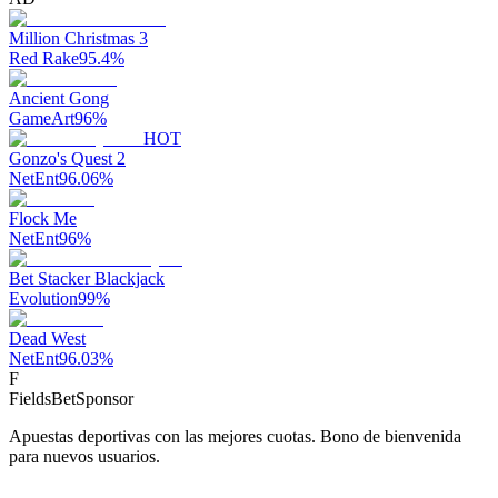
Million Christmas 3
Red Rake
95.4
%
Ancient Gong
GameArt
96
%
HOT
Gonzo's Quest 2
NetEnt
96.06
%
Flock Me
NetEnt
96
%
Bet Stacker Blackjack
Evolution
99
%
Dead West
NetEnt
96.03
%
F
FieldsBet
Sponsor
Apuestas deportivas con las mejores cuotas. Bono de bienvenida
para nuevos usuarios.