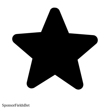
Sponsor
FieldsBet