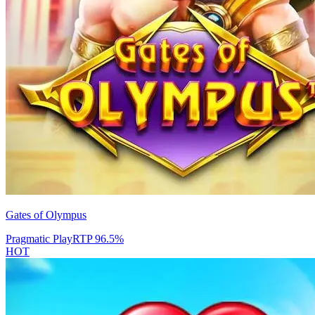
Gates of Olympus
Pragmatic Play
RTP
96.5
%
HOT