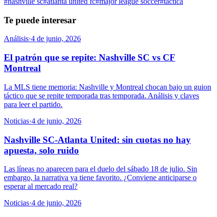
#
nashville sc
#
atlanta united fc
#
major league soccer
#
táctica
Te puede interesar
Análisis
·
4 de junio, 2026
El patrón que se repite: Nashville SC vs CF
Montreal
La MLS tiene memoria: Nashville y Montreal chocan bajo un guion
táctico que se repite temporada tras temporada. Análisis y claves
para leer el partido.
Noticias
·
4 de junio, 2026
Nashville SC-Atlanta United: sin cuotas no hay
apuesta, solo ruido
Las líneas no aparecen para el duelo del sábado 18 de julio. Sin
embargo, la narrativa ya tiene favorito. ¿Conviene anticiparse o
esperar al mercado real?
Noticias
·
4 de junio, 2026