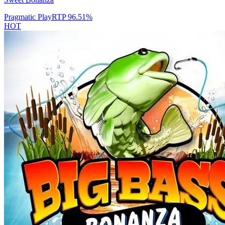
Pragmatic Play
RTP
96.51
%
HOT