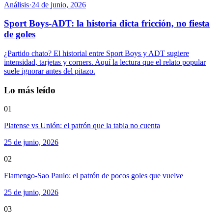
Análisis
·
24 de junio, 2026
Sport Boys-ADT: la historia dicta fricción, no fiesta
de goles
¿Partido chato? El historial entre Sport Boys y ADT sugiere
intensidad, tarjetas y corners. Aquí la lectura que el relato popular
suele ignorar antes del pitazo.
Lo más leído
01
Platense vs Unión: el patrón que la tabla no cuenta
25 de junio, 2026
02
Flamengo-Sao Paulo: el patrón de pocos goles que vuelve
25 de junio, 2026
03