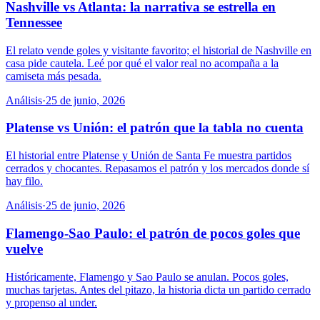
Nashville vs Atlanta: la narrativa se estrella en
Tennessee
El relato vende goles y visitante favorito; el historial de Nashville en
casa pide cautela. Leé por qué el valor real no acompaña a la
camiseta más pesada.
Análisis
·
25 de junio, 2026
Platense vs Unión: el patrón que la tabla no cuenta
El historial entre Platense y Unión de Santa Fe muestra partidos
cerrados y chocantes. Repasamos el patrón y los mercados donde sí
hay filo.
Análisis
·
25 de junio, 2026
Flamengo-Sao Paulo: el patrón de pocos goles que
vuelve
Históricamente, Flamengo y Sao Paulo se anulan. Pocos goles,
muchas tarjetas. Antes del pitazo, la historia dicta un partido cerrado
y propenso al under.