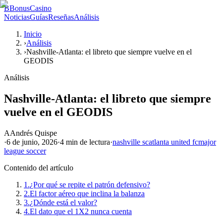
B
BonusCasino
Noticias
Guías
Reseñas
Análisis
Inicio
›
Análisis
›
Nashville-Atlanta: el libreto que siempre vuelve en el
GEODIS
Análisis
Nashville-Atlanta: el libreto que siempre
vuelve en el GEODIS
A
Andrés Quispe
·
6 de junio, 2026
·
4 min
de lectura
·
nashville sc
atlanta united fc
major
league soccer
Contenido del artículo
1.
¿Por qué se repite el patrón defensivo?
2.
El factor aéreo que inclina la balanza
3.
¿Dónde está el valor?
4.
El dato que el 1X2 nunca cuenta