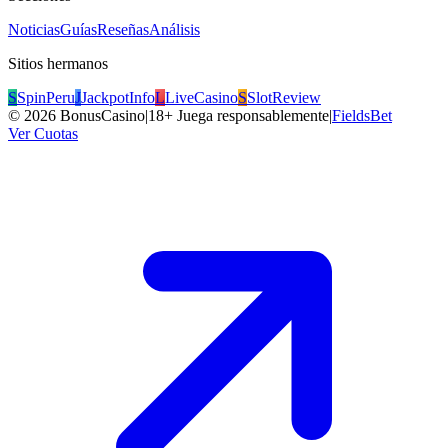
Noticias
Guías
Reseñas
Análisis
Sitios hermanos
S
SpinPeru
J
JackpotInfo
L
LiveCasino
S
SlotReview
©
2026
BonusCasino
|
18+ Juega responsablemente
|
FieldsBet
Ver Cuotas