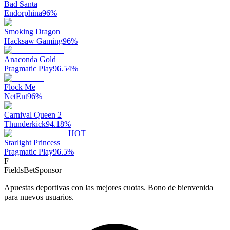
Bad Santa
Endorphina
96
%
Smoking Dragon
Hacksaw Gaming
96
%
Anaconda Gold
Pragmatic Play
96.54
%
Flock Me
NetEnt
96
%
Carnival Queen 2
Thunderkick
94.18
%
HOT
Starlight Princess
Pragmatic Play
96.5
%
F
FieldsBet
Sponsor
Apuestas deportivas con las mejores cuotas. Bono de bienvenida
para nuevos usuarios.