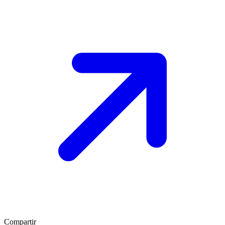
Compartir