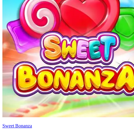
Sweet Bonanza