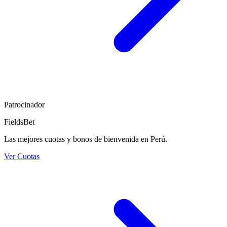
Patrocinador
FieldsBet
Las mejores cuotas y bonos de bienvenida en Perú.
Ver Cuotas