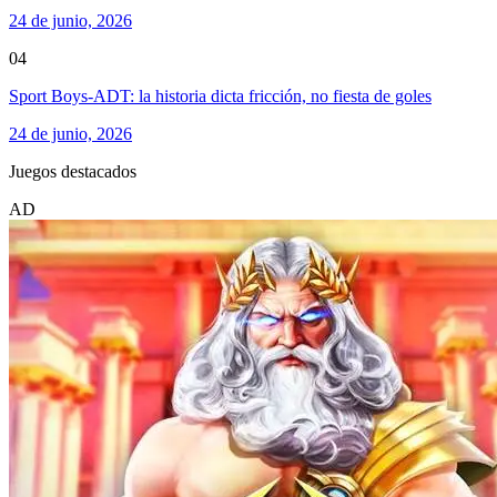
24 de junio, 2026
04
Sport Boys-ADT: la historia dicta fricción, no fiesta de goles
24 de junio, 2026
Juegos destacados
AD