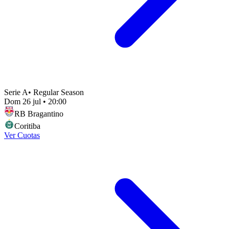
Serie A
•
Regular Season
Dom 26 jul
•
20:00
RB Bragantino
Coritiba
Ver Cuotas