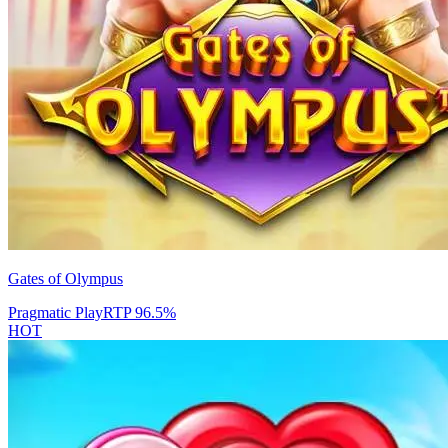
Gates of Olympus
Pragmatic Play
RTP
96.5
%
HOT