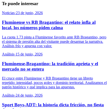
Te puede interesar
Noticias
·
23 de junio, 2026
Fluminense vs RB Bragantino: el relato infla al
local, los números piden calma
La cuota 1.73 pinta a Fluminense favorito ante RB Bragantino, pero
el sistema de presión alta del visitante puede desarmar la narrativa.
Análisis frío y apuesta con valor.
Análisis
·
15 de junio, 2026
Fluminense-Bragantino: la tradición aprieta y el
mercado no se entera
El cruce entre Fluminense y RB Bragantino tiene un libreto
repetido: intensidad, pocos goles y dominio territorial. Analizamos el
patrón histórico y qué implica para las apuestas.
Análisis
·
24 de junio, 2026
Sport Boys-ADT: la historia dicta fricción, no fiesta