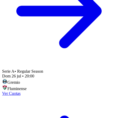
Serie A
•
Regular Season
Dom 26 jul
•
20:00
Gremio
Fluminense
Ver Cuotas