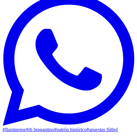
#
fluminense
#
rb bragantino
#
patrón histórico
#
apuestas fútbol