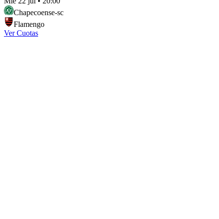
Mié 22 jul
•
20:00
Chapecoense-sc
Flamengo
Ver Cuotas