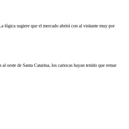
a lógica sugiere que el mercado abrirá con al visitante muy por
 al oeste de Santa Catarina, los cariocas hayan tenido que remar