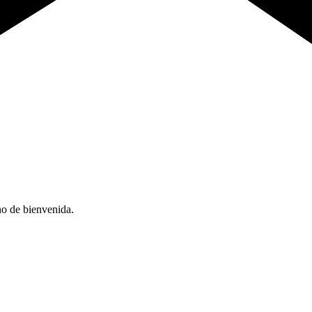
no de bienvenida.