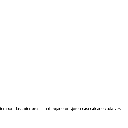
 temporadas anteriores han dibujado un guion casi calcado cada vez