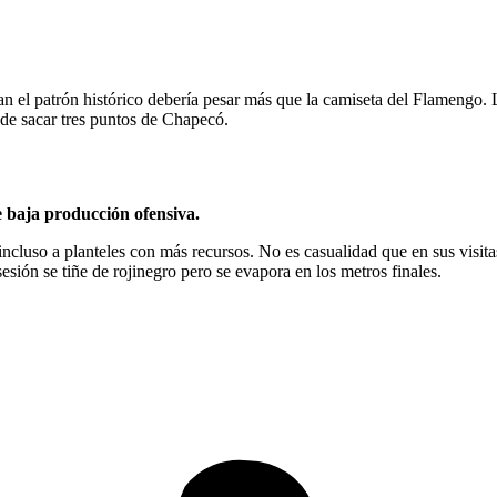
n el patrón histórico debería pesar más que la camiseta del Flamengo. L
l de sacar tres puntos de Chapecó.
e baja producción ofensiva.
luso a planteles con más recursos. No es casualidad que en sus visitas
ión se tiñe de rojinegro pero se evapora en los metros finales.