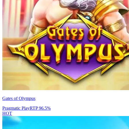
Gates of Olympus
Pragmatic Play
RTP
96.5
%
HOT