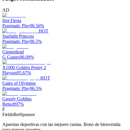
AD
Hot Fiesta
Pragmatic Play
96.56
%
HOT
Starlight Princess
Pragmatic Play
96.5
%
Gingerdead
G Games
96.09
%
X1000 Golden Penny 2
Playson
95.67
%
HOT
Gates of Olympus
Pragmatic Play
96.5
%
Greedy Goblins
Betsoft
97
%
F
FieldsBet
Sponsor
Apuestas deportivas con las mejores cuotas. Bono de bienvenida
para nuevos usuarios.