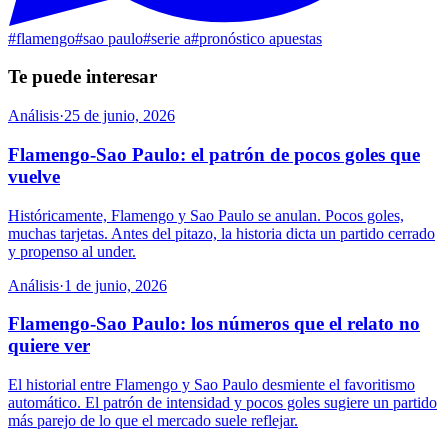
#
flamengo
#
sao paulo
#
serie a
#
pronóstico apuestas
Te puede interesar
Análisis
·
25 de junio, 2026
Flamengo-Sao Paulo: el patrón de pocos goles que
vuelve
Históricamente, Flamengo y Sao Paulo se anulan. Pocos goles,
muchas tarjetas. Antes del pitazo, la historia dicta un partido cerrado
y propenso al under.
Análisis
·
1 de junio, 2026
Flamengo-Sao Paulo: los números que el relato no
quiere ver
El historial entre Flamengo y Sao Paulo desmiente el favoritismo
automático. El patrón de intensidad y pocos goles sugiere un partido
más parejo de lo que el mercado suele reflejar.