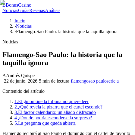
B
BonusCasino
Noticias
Guías
Reseñas
Análisis
Inicio
›
Noticias
›
Flamengo-Sao Paulo: la historia que la taquilla ignora
Noticias
Flamengo-Sao Paulo: la historia que la
taquilla ignora
A
Andrés Quispe
·
22 de junio, 2026
·
5 min
de lectura
·
flamengo
sao paulo
serie a
Contenido del artículo
1.
El guion que la tribuna no quiere leer
2.
¿Qué revela la pizarra que el cartel esconde?
3.
El factor calendario: un aliado disfrazado
4.
¿Dónde podría esconderse la sorpresa?
5.
La pregunta que queda abierta
Flamengo recibirá al Sao Paulo el domingo con el cartel de favorito