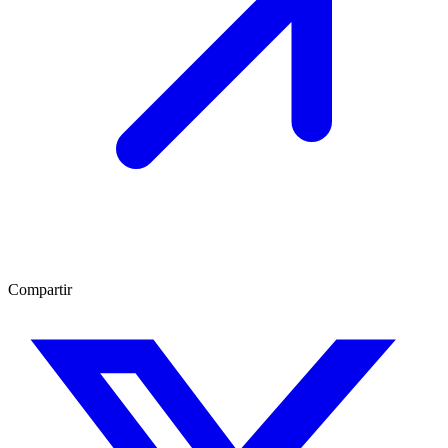
Compartir