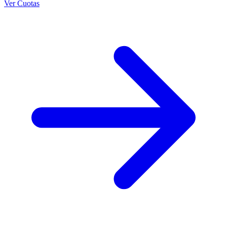
Ver Cuotas