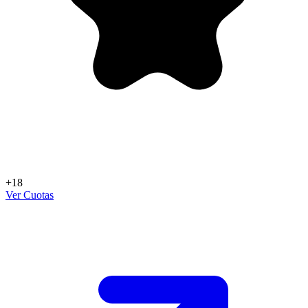
+18
Ver Cuotas