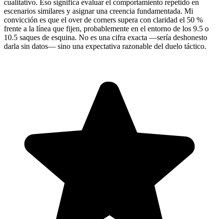
cualitativo. Eso significa evaluar el comportamiento repetido en
escenarios similares y asignar una creencia fundamentada. Mi
convicción es que el over de corners supera con claridad el 50 %
frente a la línea que fijen, probablemente en el entorno de los 9.5 o
10.5 saques de esquina. No es una cifra exacta —sería deshonesto
darla sin datos— sino una expectativa razonable del duelo táctico.