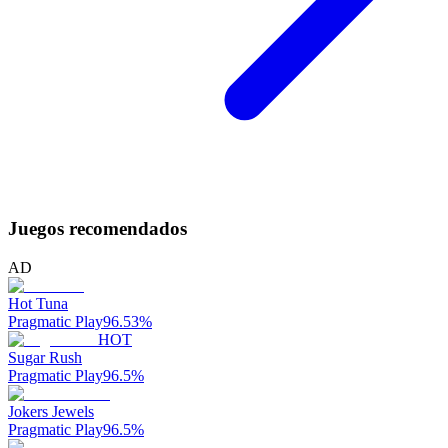
Juegos recomendados
AD
Hot Tuna
Pragmatic Play
96.53
%
HOT
Sugar Rush
Pragmatic Play
96.5
%
Jokers Jewels
Pragmatic Play
96.5
%