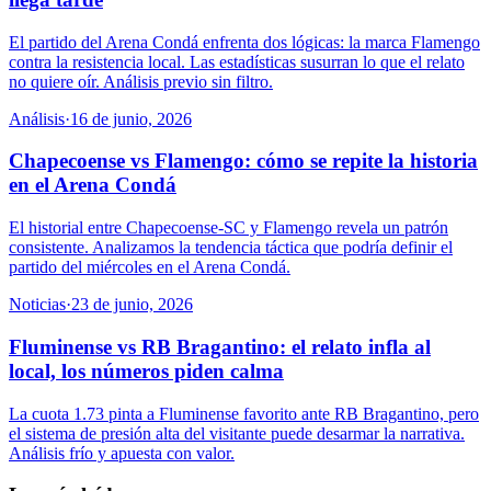
El partido del Arena Condá enfrenta dos lógicas: la marca Flamengo
contra la resistencia local. Las estadísticas susurran lo que el relato
no quiere oír. Análisis previo sin filtro.
Análisis
·
16 de junio, 2026
Chapecoense vs Flamengo: cómo se repite la historia
en el Arena Condá
El historial entre Chapecoense-SC y Flamengo revela un patrón
consistente. Analizamos la tendencia táctica que podría definir el
partido del miércoles en el Arena Condá.
Noticias
·
23 de junio, 2026
Fluminense vs RB Bragantino: el relato infla al
local, los números piden calma
La cuota 1.73 pinta a Fluminense favorito ante RB Bragantino, pero
el sistema de presión alta del visitante puede desarmar la narrativa.
Análisis frío y apuesta con valor.