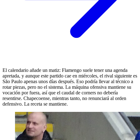
El calendario añade un matiz: Flamengo suele tener una agenda
apretada, y aunque este partido cae en miércoles, el rival siguiente es
São Paulo apenas unos días después. Eso podría llevar al técnico a
rotar piezas, pero no el sistema. La máquina ofensiva mantiene su
vocación por fuera, así que el caudal de corners no debería
resentirse. Chapecoense, mientras tanto, no renunciará al orden
defensivo. La receta se mantiene.