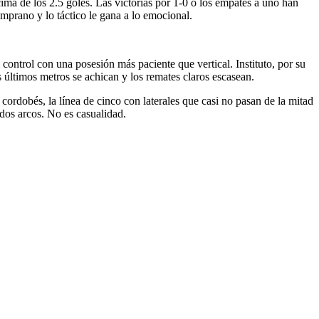
cima de los 2.5 goles. Las victorias por 1-0 o los empates a uno han
emprano y lo táctico le gana a lo emocional.
ontrol con una posesión más paciente que vertical. Instituto, por su
 últimos metros se achican y los remates claros escasean.
cordobés, la línea de cinco con laterales que casi no pasan de la mitad
dos arcos. No es casualidad.