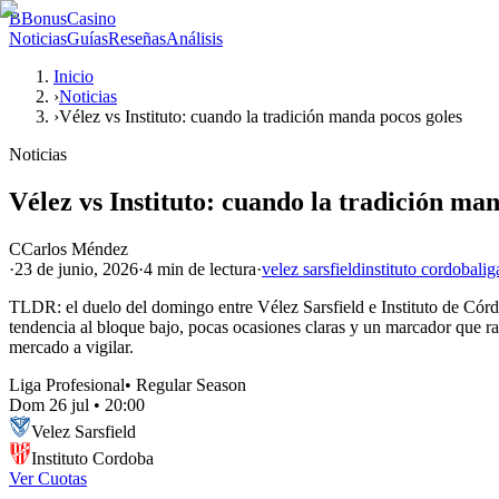
B
BonusCasino
Noticias
Guías
Reseñas
Análisis
Inicio
›
Noticias
›
Vélez vs Instituto: cuando la tradición manda pocos goles
Noticias
Vélez vs Instituto: cuando la tradición ma
C
Carlos Méndez
·
23 de junio, 2026
·
4 min
de lectura
·
velez sarsfield
instituto cordoba
lig
TLDR: el duelo del domingo entre Vélez Sarsfield e Instituto de Córdo
tendencia al bloque bajo, pocas ocasiones claras y un marcador que rar
mercado a vigilar.
Liga Profesional
•
Regular Season
Dom 26 jul
•
20:00
Velez Sarsfield
Instituto Cordoba
Ver Cuotas