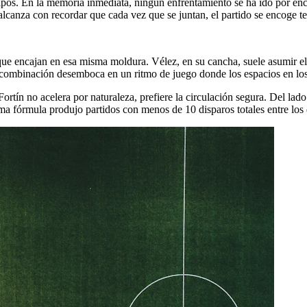
quipos. En la memoria inmediata, ningún enfrentamiento se ha ido por en
: alcanza con recordar que cada vez que se juntan, el partido se encoge t
ue encajan en esa misma moldura. Vélez, en su cancha, suele asumir el c
 La combinación desemboca en un ritmo de juego donde los espacios en los
rtín no acelera por naturaleza, prefiere la circulación segura. Del lado 
ma fórmula produjo partidos con menos de 10 disparos totales entre los 