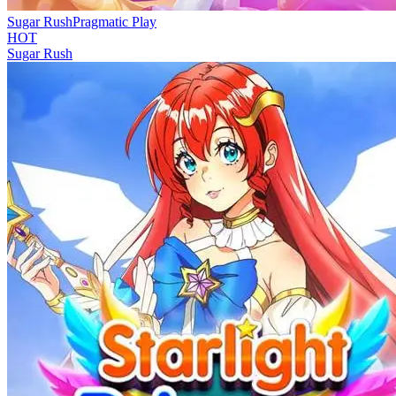
Sugar Rush
Pragmatic Play
HOT
Sugar Rush