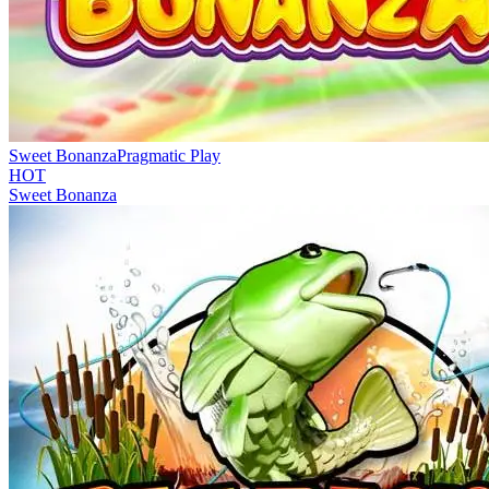
Sweet Bonanza
Pragmatic Play
HOT
Sweet Bonanza