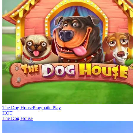
The Dog House
Pragmatic Play
HOT
The Dog House