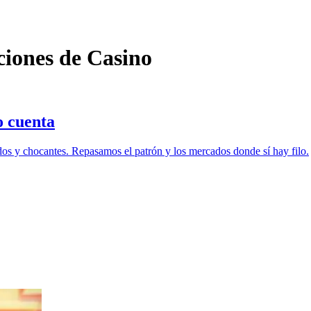
iones de Casino
o cuenta
ados y chocantes. Repasamos el patrón y los mercados donde sí hay filo.