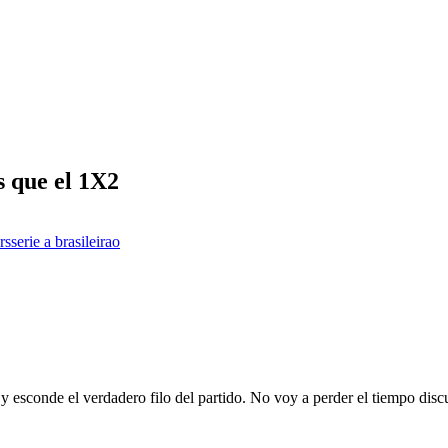
s que el 1X2
rs
serie a brasileirao
as y esconde el verdadero filo del partido. No voy a perder el tiempo dis