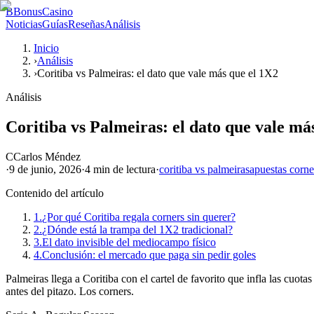
B
BonusCasino
Noticias
Guías
Reseñas
Análisis
Inicio
›
Análisis
›
Coritiba vs Palmeiras: el dato que vale más que el 1X2
Análisis
Coritiba vs Palmeiras: el dato que vale má
C
Carlos Méndez
·
9 de junio, 2026
·
4 min
de lectura
·
coritiba vs palmeiras
apuestas corne
Contenido del artículo
1.
¿Por qué Coritiba regala corners sin querer?
2.
¿Dónde está la trampa del 1X2 tradicional?
3.
El dato invisible del mediocampo físico
4.
Conclusión: el mercado que paga sin pedir goles
Palmeiras llega a Coritiba con el cartel de favorito que infla las cuot
antes del pitazo. Los corners.