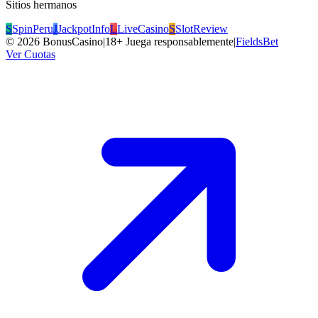
Sitios hermanos
S
SpinPeru
J
JackpotInfo
L
LiveCasino
S
SlotReview
©
2026
BonusCasino
|
18+ Juega responsablemente
|
FieldsBet
Ver Cuotas