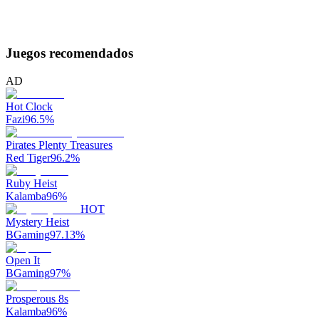
Juegos recomendados
AD
Hot Clock
Fazi
96.5
%
Pirates Plenty Treasures
Red Tiger
96.2
%
Ruby Heist
Kalamba
96
%
HOT
Mystery Heist
BGaming
97.13
%
Open It
BGaming
97
%
Prosperous 8s
Kalamba
96
%