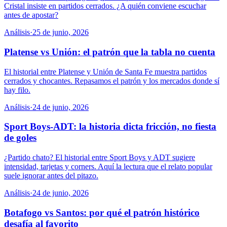
Cristal insiste en partidos cerrados. ¿A quién conviene escuchar
antes de apostar?
Análisis
·
25 de junio, 2026
Platense vs Unión: el patrón que la tabla no cuenta
El historial entre Platense y Unión de Santa Fe muestra partidos
cerrados y chocantes. Repasamos el patrón y los mercados donde sí
hay filo.
Análisis
·
24 de junio, 2026
Sport Boys-ADT: la historia dicta fricción, no fiesta
de goles
¿Partido chato? El historial entre Sport Boys y ADT sugiere
intensidad, tarjetas y corners. Aquí la lectura que el relato popular
suele ignorar antes del pitazo.
Análisis
·
24 de junio, 2026
Botafogo vs Santos: por qué el patrón histórico
desafía al favorito