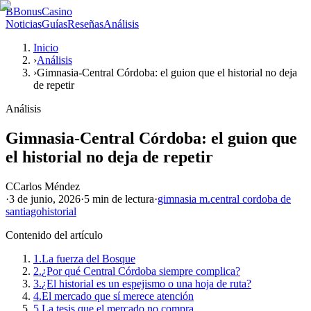
B
BonusCasino
Noticias
Guías
Reseñas
Análisis
Inicio
›
Análisis
›
Gimnasia-Central Córdoba: el guion que el historial no deja
de repetir
Análisis
Gimnasia-Central Córdoba: el guion que
el historial no deja de repetir
C
Carlos Méndez
·
3 de junio, 2026
·
5 min
de lectura
·
gimnasia m.
central cordoba de
santiago
historial
Contenido del artículo
1.
La fuerza del Bosque
2.
¿Por qué Central Córdoba siempre complica?
3.
¿El historial es un espejismo o una hoja de ruta?
4.
El mercado que sí merece atención
5.
La tesis que el mercado no compra