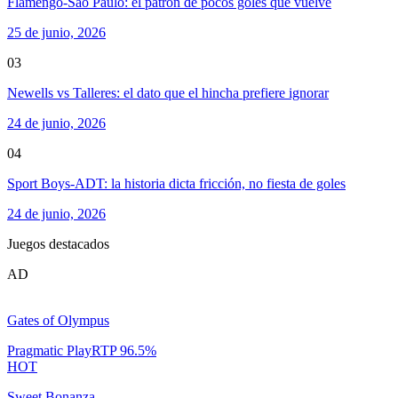
Flamengo-Sao Paulo: el patrón de pocos goles que vuelve
25 de junio, 2026
03
Newells vs Talleres: el dato que el hincha prefiere ignorar
24 de junio, 2026
04
Sport Boys-ADT: la historia dicta fricción, no fiesta de goles
24 de junio, 2026
Juegos destacados
AD
Gates of Olympus
Pragmatic Play
RTP
96.5
%
HOT
Sweet Bonanza