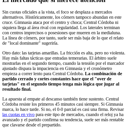
Sin cuotas oficiales a la vista, el foco se desplaza a mercados
alternativos. Históricamente, los córners tampoco abundan en este
cruce. Gimnasia ataca por el centro y choca; Central Córdoba ni
siquiera llega al área rival con regularidad. Los laterales terminan
con centros imprecisos o posesiones que mueren en la medialuna.
La línea de córners, por tanto, suele ser más baja de lo que el relato
de "local dominante" sugeriría.
Otro dato: las tarjetas amarillas. La fricción es alta, pero no violenta.
Hay más faltas tácticas que entradas temerarias. El árbitro suele
mostrarlas en el segundo tiempo, cuando la tensión por el marcador
ajustado dispara la impaciencia en Gimnasia y el cronómetro
empieza a correr lento para Central Córdoba.
La combinación de
partido cerrado y cortes constantes hace que el "over de
tarjetas" en el segundo tiempo tenga más lógica que jugar al
resultado final.
La apuesta al empate al descanso también tiene sustento. Central
Córdoba resiste los primeros 45 minutos casi siempre. Si Gimnasia
marca, lo hace tarde. Si no, el 0-0 parcial es casi una firma. Revisar
las cuotas en vivo
para este tipo de mercados, cuando el reloj ya ha
avanzado y el partido confirma su tendencia, suele ser más rentable
que clavarse desde el prepartido.