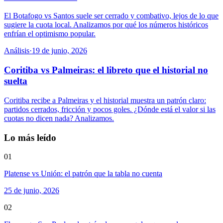
El Botafogo vs Santos suele ser cerrado y combativo, lejos de lo que
sugiere la cuota local. Analizamos por qué los números históricos
enfrían el optimismo popular.
Análisis
·
19 de junio, 2026
Coritiba vs Palmeiras: el libreto que el historial no
suelta
Coritiba recibe a Palmeiras y el historial muestra un patrón claro:
partidos cerrados, fricción y pocos goles. ¿Dónde está el valor si las
cuotas no dicen nada? Analizamos.
Lo más leído
01
Platense vs Unión: el patrón que la tabla no cuenta
25 de junio, 2026
02