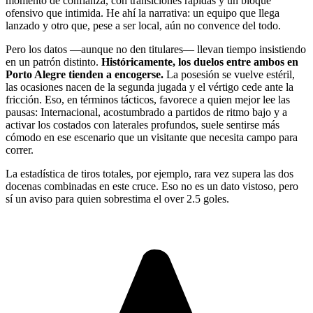
momento de confianza, con transiciones rápidas y un bloque
ofensivo que intimida. He ahí la narrativa: un equipo que llega
lanzado y otro que, pese a ser local, aún no convence del todo.
Pero los datos —aunque no den titulares— llevan tiempo insistiendo
en un patrón distinto.
Históricamente, los duelos entre ambos en
Porto Alegre tienden a encogerse.
La posesión se vuelve estéril,
las ocasiones nacen de la segunda jugada y el vértigo cede ante la
fricción. Eso, en términos tácticos, favorece a quien mejor lee las
pausas: Internacional, acostumbrado a partidos de ritmo bajo y a
activar los costados con laterales profundos, suele sentirse más
cómodo en ese escenario que un visitante que necesita campo para
correr.
La estadística de tiros totales, por ejemplo, rara vez supera las dos
docenas combinadas en este cruce. Eso no es un dato vistoso, pero
sí un aviso para quien sobrestima el over 2.5 goles.