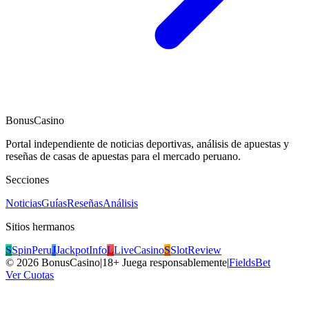
BonusCasino
Portal independiente de noticias deportivas, análisis de apuestas y
reseñas de casas de apuestas para el mercado peruano.
Secciones
Noticias
Guías
Reseñas
Análisis
Sitios hermanos
S
SpinPeru
J
JackpotInfo
L
LiveCasino
S
SlotReview
©
2026
BonusCasino
|
18+ Juega responsablemente
|
FieldsBet
Ver Cuotas