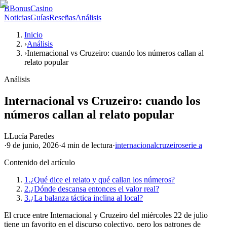
B
BonusCasino
Noticias
Guías
Reseñas
Análisis
Inicio
›
Análisis
›
Internacional vs Cruzeiro: cuando los números callan al
relato popular
Análisis
Internacional vs Cruzeiro: cuando los
números callan al relato popular
L
Lucía Paredes
·
9 de junio, 2026
·
4 min
de lectura
·
internacional
cruzeiro
serie a
Contenido del artículo
1.
¿Qué dice el relato y qué callan los números?
2.
¿Dónde descansa entonces el valor real?
3.
¿La balanza táctica inclina al local?
El cruce entre Internacional y Cruzeiro del miércoles 22 de julio
tiene un favorito en el discurso colectivo, pero los patrones de