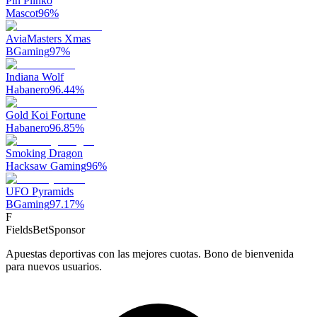
Pin Plinko
Mascot
96
%
AviaMasters Xmas
BGaming
97
%
Indiana Wolf
Habanero
96.44
%
Gold Koi Fortune
Habanero
96.85
%
Smoking Dragon
Hacksaw Gaming
96
%
UFO Pyramids
BGaming
97.17
%
F
FieldsBet
Sponsor
Apuestas deportivas con las mejores cuotas. Bono de bienvenida
para nuevos usuarios.