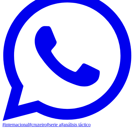
#
internacional
#
cruzeiro
#
serie a
#
análisis táctico