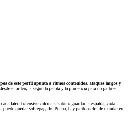
pos de este perfil apunta a ritmos contenidos, ataques largos y
esde el orden, la segunda pelota y la prudencia para no partirse;
ada lateral ofensivo calcula si subir o guardar la espalda, cada
rica— puede quedar sobrepagado. Pucha, hay partidos donde mandar en