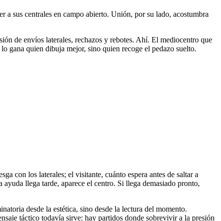
er a sus centrales en campo abierto. Unión, por su lado, acostumbra
esión de envíos laterales, rechazos y rebotes. Ahí. El mediocentro que
lo gana quien dibuja mejor, sino quien recoge el pedazo suelto.
ga con los laterales; el visitante, cuánto espera antes de saltar a
a ayuda llega tarde, aparece el centro. Si llega demasiado pronto,
atoria desde la estética, sino desde la lectura del momento.
aje táctico todavía sirve: hay partidos donde sobrevivir a la presión