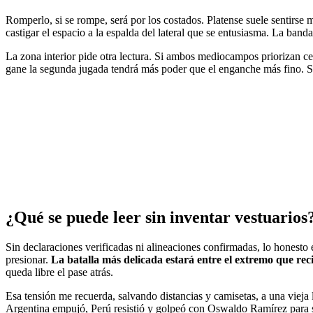
Romperlo, si se rompe, será por los costados. Platense suele sentirse
castigar el espacio a la espalda del lateral que se entusiasma. La banda
La zona interior pide otra lectura. Si ambos mediocampos priorizan cer
gane la segunda jugada tendrá más poder que el enganche más fino. Sue
¿Qué se puede leer sin inventar vestuarios
Sin declaraciones verificadas ni alineaciones confirmadas, lo honesto es
presionar.
La batalla más delicada estará entre el extremo que recib
queda libre el pase atrás.
Esa tensión me recuerda, salvando distancias y camisetas, a una vieja
Argentina empujó, Perú resistió y golpeó con Oswaldo Ramírez para sel