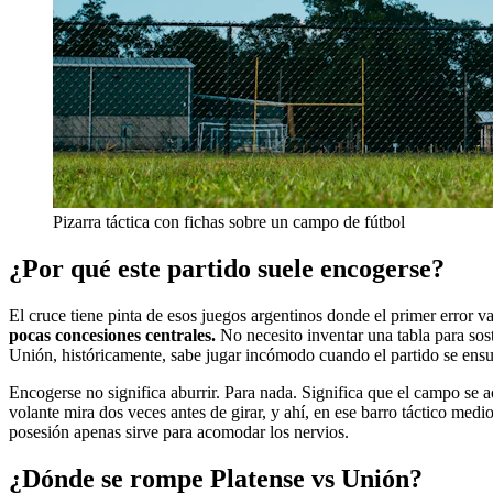
Pizarra táctica con fichas sobre un campo de fútbol
¿Por qué este partido suele encogerse?
El cruce tiene pinta de esos juegos argentinos donde el primer error v
pocas concesiones centrales.
No necesito inventar una tabla para sost
Unión, históricamente, sabe jugar incómodo cuando el partido se ensu
Encogerse no significa aburrir. Para nada. Significa que el campo se 
volante mira dos veces antes de girar, y ahí, en ese barro táctico me
posesión apenas sirve para acomodar los nervios.
¿Dónde se rompe Platense vs Unión?