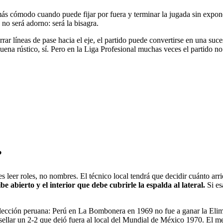
 más cómodo cuando puede fijar por fuera y terminar la jugada sin expon
 no será adorno: será la bisagra.
rar líneas de pase hacia el eje, el partido puede convertirse en una suc
na rústico, sí. Pero en la Liga Profesional muchas veces el partido no 
?
 leer roles, no nombres. El técnico local tendrá que decidir cuánto arries
e abierto y el interior que debe cubrirle la espalda al lateral.
Si es
 lección peruana: Perú en La Bombonera en 1969 no fue a ganar la Elimin
lar un 2-2 que dejó fuera al local del Mundial de México 1970. El mens