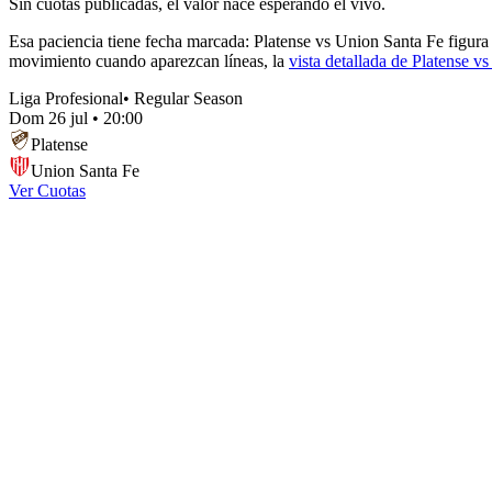
Sin cuotas publicadas, el valor nace esperando el vivo.
Esa paciencia tiene fecha marcada: Platense vs Union Santa Fe figura p
movimiento cuando aparezcan líneas, la
vista detallada de Platense v
Liga Profesional
•
Regular Season
Dom 26 jul
•
20:00
Platense
Union Santa Fe
Ver Cuotas