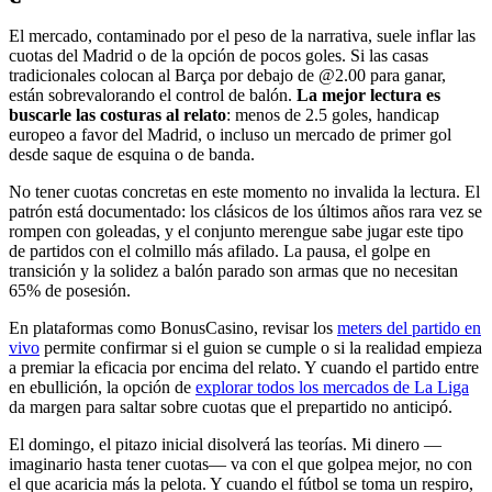
El mercado, contaminado por el peso de la narrativa, suele inflar las
cuotas del Madrid o de la opción de pocos goles. Si las casas
tradicionales colocan al Barça por debajo de @2.00 para ganar,
están sobrevalorando el control de balón.
La mejor lectura es
buscarle las costuras al relato
: menos de 2.5 goles, handicap
europeo a favor del Madrid, o incluso un mercado de primer gol
desde saque de esquina o de banda.
No tener cuotas concretas en este momento no invalida la lectura. El
patrón está documentado: los clásicos de los últimos años rara vez se
rompen con goleadas, y el conjunto merengue sabe jugar este tipo
de partidos con el colmillo más afilado. La pausa, el golpe en
transición y la solidez a balón parado son armas que no necesitan
65% de posesión.
En plataformas como BonusCasino, revisar los
meters del partido en
vivo
permite confirmar si el guion se cumple o si la realidad empieza
a premiar la eficacia por encima del relato. Y cuando el partido entre
en ebullición, la opción de
explorar todos los mercados de La Liga
da margen para saltar sobre cuotas que el prepartido no anticipó.
El domingo, el pitazo inicial disolverá las teorías. Mi dinero —
imaginario hasta tener cuotas— va con el que golpea mejor, no con
el que acaricia más la pelota. Y cuando el fútbol se toma un respiro,