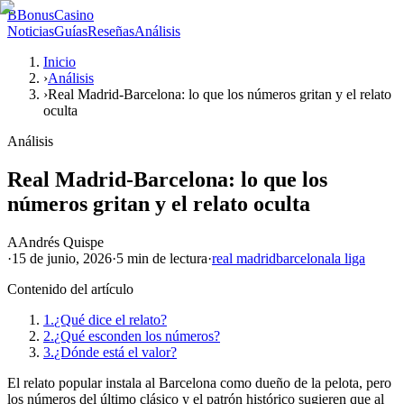
B
BonusCasino
Noticias
Guías
Reseñas
Análisis
Inicio
›
Análisis
›
Real Madrid-Barcelona: lo que los números gritan y el relato
oculta
Análisis
Real Madrid-Barcelona: lo que los
números gritan y el relato oculta
A
Andrés Quispe
·
15 de junio, 2026
·
5 min
de lectura
·
real madrid
barcelona
la liga
Contenido del artículo
1.
¿Qué dice el relato?
2.
¿Qué esconden los números?
3.
¿Dónde está el valor?
El relato popular instala al Barcelona como dueño de la pelota, pero
los números del último clásico y el patrón histórico sugieren que al