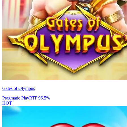
Gates of Olympus
Pragmatic Play
RTP
96.5
%
HOT