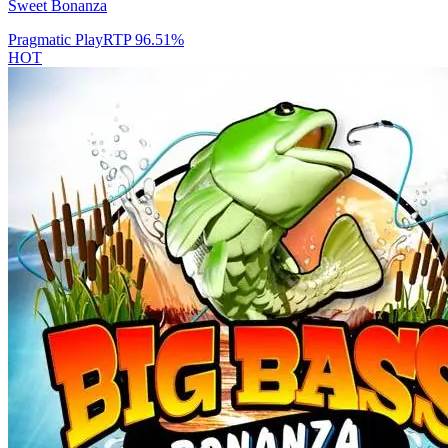
Sweet Bonanza
Pragmatic Play
RTP
96.51
%
HOT