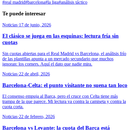
#
real madrid
#
barcelona
#
la liga
#
análisis táctico
Te puede interesar
Noticias
·
17 de junio, 2026
El clásico se juega en las esquinas: lectura fría sin
cuotas
Sin cuotas abiertas para el Real Madrid vs Barcelona, el análisis frío
de las plantillas apunta a un mercado secundario que muchos
ignoran: los corners. Aquí el dato que nadie mira.
Noticias
·
22 de abril, 2026
Barcelona-Celta: el punto visitante no suena tan loco
El consenso empuja al Barça, pero el cruce con Celta tiene más
trampa de la que parece. Mi lectura va contra la camiseta y contra la
cuota corta.
Noticias
·
22 de febrero, 2026
Barcelona vs Levante: la cuota del Barça está