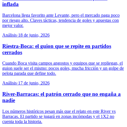
inflada
Barcelona llega favorito ante Levante, pero el mercado paga poco
por riesgo alto. Claves tácticas, tendencia de goles y apuestas con
mejor valor.
Análisis
·
18 de junio, 2026
Riestra-Boca: el guion que se repite en partidos
cerrados
Cuando Boca visita campos angostos y equipos que se repliegan, el
guion suele ser el mismo: pocos goles, mucha fricción y un golpe de
pelota parada que define todo.
Análisis
·
17 de junio, 2026
River-Barracas: el patrón cerrado que no engaña a
nadie
Los números históricos pesan más que el relato en este River vs
Barracas. El partido se jugará en zonas incómodas y el 1X2 no
cuenta toda la historia.