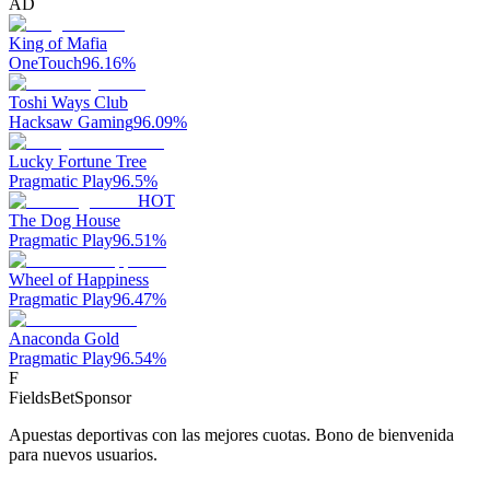
AD
King of Mafia
OneTouch
96.16
%
Toshi Ways Club
Hacksaw Gaming
96.09
%
Lucky Fortune Tree
Pragmatic Play
96.5
%
HOT
The Dog House
Pragmatic Play
96.51
%
Wheel of Happiness
Pragmatic Play
96.47
%
Anaconda Gold
Pragmatic Play
96.54
%
F
FieldsBet
Sponsor
Apuestas deportivas con las mejores cuotas. Bono de bienvenida
para nuevos usuarios.