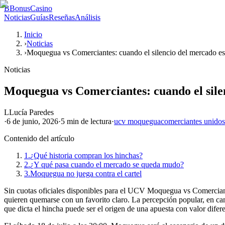
B
BonusCasino
Noticias
Guías
Reseñas
Análisis
Inicio
›
Noticias
›
Moquegua vs Comerciantes: cuando el silencio del mercado es
Noticias
Moquegua vs Comerciantes: cuando el silen
L
Lucía Paredes
·
6 de junio, 2026
·
5 min
de lectura
·
ucv moquegua
comerciantes unidos
Contenido del artículo
1.
¿Qué historia compran los hinchas?
2.
¿Y qué pasa cuando el mercado se queda mudo?
3.
Moquegua no juega contra el cartel
Sin cuotas oficiales disponibles para el UCV Moquegua vs Comerciante
quieren quemarse con un favorito claro. La percepción popular, en ca
que dicta el hincha puede ser el origen de una apuesta con valor difere