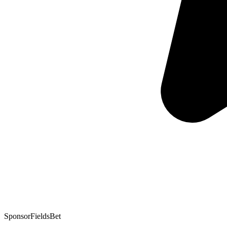
Sponsor
FieldsBet