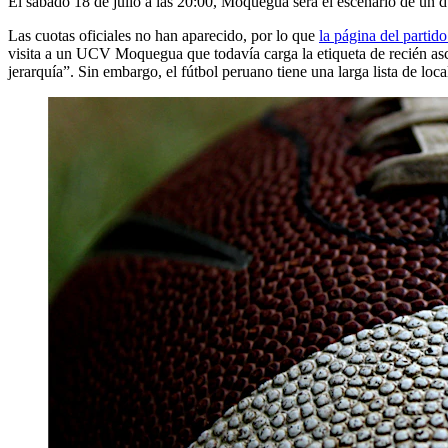
El sábado 18 de julio a las 20:00, Moquegua será el escenario de un due
Las cuotas oficiales no han aparecido, por lo que
la página del partid
visita a un UCV Moquegua que todavía carga la etiqueta de recién as
jerarquía”. Sin embargo, el fútbol peruano tiene una larga lista de loc