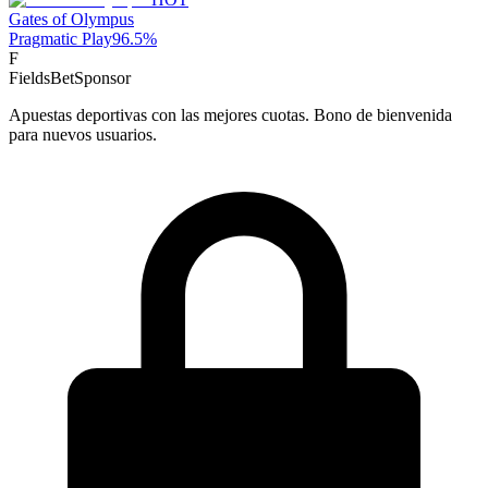
Gates of Olympus
Pragmatic Play
96.5
%
F
FieldsBet
Sponsor
Apuestas deportivas con las mejores cuotas. Bono de bienvenida
para nuevos usuarios.