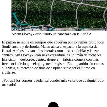
Artem Dovbyk disputando un cabezazo en la Serie A
El patrón se repite en equipos que apuestan por extremos profundos.
Soulé encara y desborda; Malen ataca el espacio a la espalda del
lateral. Ambos invitan a los laterales romanistas a doblar y lanzar
centros. Ahí Dovbyk, con su envergadura, es un imán de rechaces.
Ese ciclo —desborde, centro, despeje— fabrica corners con más
frecuencia de lo que el ojo general registra. En un partido sin cuotas
a la vista, el mercado de tiros de esquina suele ser el último en
ajustarse.
¿Por qué los corners pueden serconder más valor que cualquier otro
mercado?