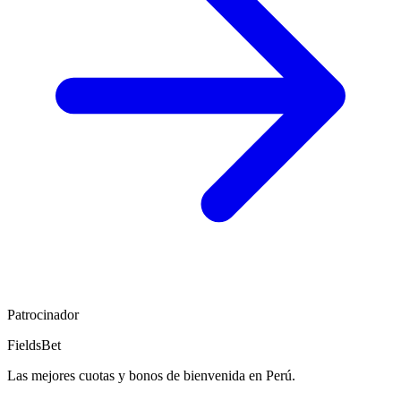
Patrocinador
FieldsBet
Las mejores cuotas y bonos de bienvenida en Perú.