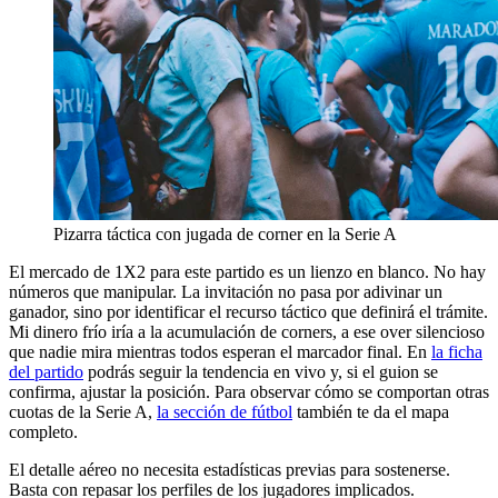
Pizarra táctica con jugada de corner en la Serie A
El mercado de 1X2 para este partido es un lienzo en blanco. No hay
números que manipular. La invitación no pasa por adivinar un
ganador, sino por identificar el recurso táctico que definirá el trámite.
Mi dinero frío iría a la acumulación de corners, a ese over silencioso
que nadie mira mientras todos esperan el marcador final. En
la ficha
del partido
podrás seguir la tendencia en vivo y, si el guion se
confirma, ajustar la posición. Para observar cómo se comportan otras
cuotas de la Serie A,
la sección de fútbol
también te da el mapa
completo.
El detalle aéreo no necesita estadísticas previas para sostenerse.
Basta con repasar los perfiles de los jugadores implicados.