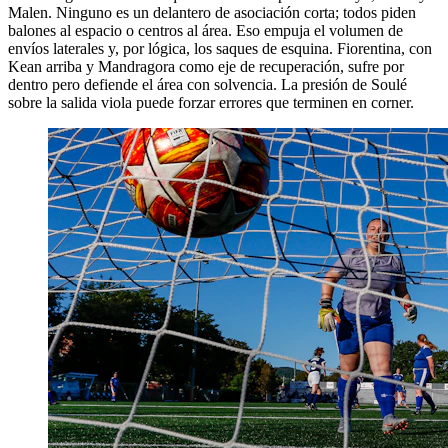
Malen. Ninguno es un delantero de asociación corta; todos piden
balones al espacio o centros al área. Eso empuja el volumen de
envíos laterales y, por lógica, los saques de esquina. Fiorentina, con
Kean arriba y Mandragora como eje de recuperación, sufre por
dentro pero defiende el área con solvencia. La presión de Soulé
sobre la salida viola puede forzar errores que terminen en corner.