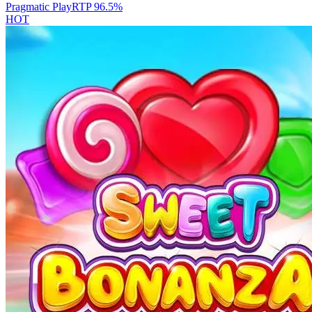
Pragmatic Play
RTP
96.5
%
HOT