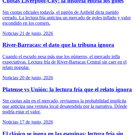
Cuotas Liverpool-City: la historia enfría los goles
Sin cuotas oficiales todavía, el patrón de Anfield dicta partido
cerrado. La lectura fría anticipa un mercado de goles inflado y valor
escondido en los corners.
Noticias
·
21 de junio, 2026
River-Barracas: el dato que la tribuna ignora
Cuando el escudo pesa más que los números, el mercado infla
expectativas. Lectura fría de River-Barracas Central sin caer en el
relato popular.
Noticias
·
20 de junio, 2026
Platense vs Unión: la lectura fría que el relato ignora
Sin cuotas aún en el mercado, revisamos la probabilidad implícita
que anticipa una ventaja local desatendida por la narrativa. Dónde
podría estar el valor.
Noticias
·
17 de junio, 2026
El clásico se juega en las esquinas: lectura fría sin