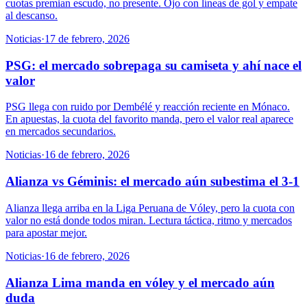
cuotas premian escudo, no presente. Ojo con líneas de gol y empate
al descanso.
Noticias
·
17 de febrero, 2026
PSG: el mercado sobrepaga su camiseta y ahí nace el
valor
PSG llega con ruido por Dembélé y reacción reciente en Mónaco.
En apuestas, la cuota del favorito manda, pero el valor real aparece
en mercados secundarios.
Noticias
·
16 de febrero, 2026
Alianza vs Géminis: el mercado aún subestima el 3-1
Alianza llega arriba en la Liga Peruana de Vóley, pero la cuota con
valor no está donde todos miran. Lectura táctica, ritmo y mercados
para apostar mejor.
Noticias
·
16 de febrero, 2026
Alianza Lima manda en vóley y el mercado aún
duda