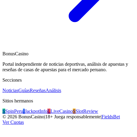
BonusCasino
Portal independiente de noticias deportivas, análisis de apuestas y
reseñas de casas de apuestas para el mercado peruano.
Secciones
Noticias
Guías
Reseñas
Análisis
Sitios hermanos
S
SpinPeru
J
JackpotInfo
L
LiveCasino
S
SlotReview
©
2026
BonusCasino
|
18+ Juega responsablemente
|
FieldsBet
Ver Cuotas