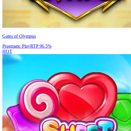
Gates of Olympus
Pragmatic Play
RTP
96.5
%
HOT