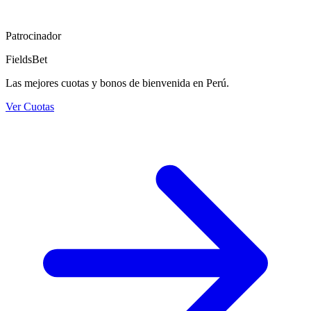
Patrocinador
FieldsBet
Las mejores cuotas y bonos de bienvenida en Perú.
Ver Cuotas