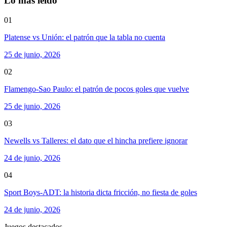
Lo más leído
01
Platense vs Unión: el patrón que la tabla no cuenta
25 de junio, 2026
02
Flamengo-Sao Paulo: el patrón de pocos goles que vuelve
25 de junio, 2026
03
Newells vs Talleres: el dato que el hincha prefiere ignorar
24 de junio, 2026
04
Sport Boys-ADT: la historia dicta fricción, no fiesta de goles
24 de junio, 2026
Juegos destacados