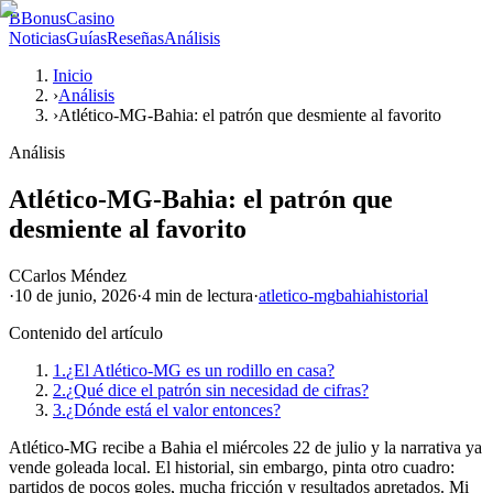
B
BonusCasino
Noticias
Guías
Reseñas
Análisis
Inicio
›
Análisis
›
Atlético-MG-Bahia: el patrón que desmiente al favorito
Análisis
Atlético-MG-Bahia: el patrón que
desmiente al favorito
C
Carlos Méndez
·
10 de junio, 2026
·
4 min
de lectura
·
atletico-mg
bahia
historial
Contenido del artículo
1.
¿El Atlético-MG es un rodillo en casa?
2.
¿Qué dice el patrón sin necesidad de cifras?
3.
¿Dónde está el valor entonces?
Atlético-MG recibe a Bahia el miércoles 22 de julio y la narrativa ya
vende goleada local. El historial, sin embargo, pinta otro cuadro:
partidos de pocos goles, mucha fricción y resultados apretados. Mi