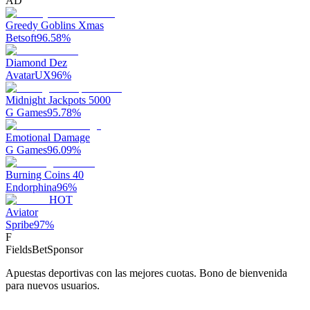
AD
Greedy Goblins Xmas
Betsoft
96.58
%
Diamond Dez
AvatarUX
96
%
Midnight Jackpots 5000
G Games
95.78
%
Emotional Damage
G Games
96.09
%
Burning Coins 40
Endorphina
96
%
HOT
Aviator
Spribe
97
%
F
FieldsBet
Sponsor
Apuestas deportivas con las mejores cuotas. Bono de bienvenida
para nuevos usuarios.