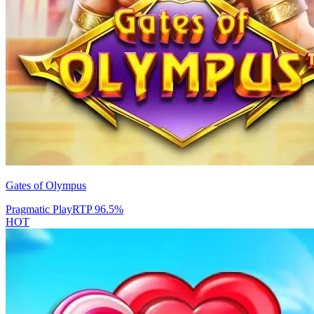
Gates of Olympus
Pragmatic Play
RTP
96.5
%
HOT