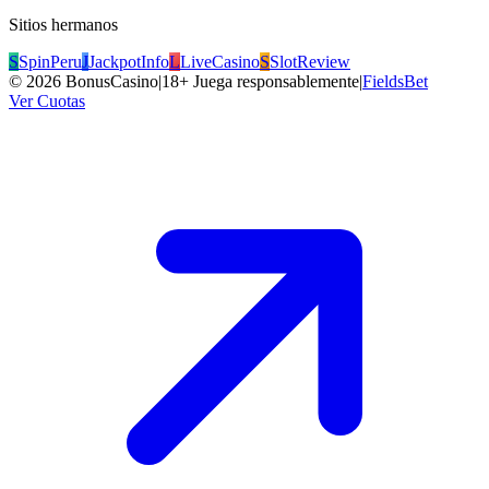
Sitios hermanos
S
SpinPeru
J
JackpotInfo
L
LiveCasino
S
SlotReview
©
2026
BonusCasino
|
18+ Juega responsablemente
|
FieldsBet
Ver Cuotas