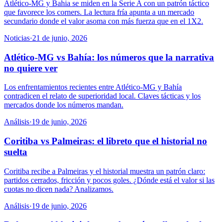
Atlético-MG y Bahia se miden en la Serie A con un patrón táctico
que favorece los corners. La lectura fría apunta a un mercado
secundario donde el valor asoma con más fuerza que en el 1X2.
Noticias
·
21 de junio, 2026
Atlético-MG vs Bahía: los números que la narrativa
no quiere ver
Los enfrentamientos recientes entre Atlético-MG y Bahía
contradicen el relato de superioridad local. Claves tácticas y los
mercados donde los números mandan.
Análisis
·
19 de junio, 2026
Coritiba vs Palmeiras: el libreto que el historial no
suelta
Coritiba recibe a Palmeiras y el historial muestra un patrón claro:
partidos cerrados, fricción y pocos goles. ¿Dónde está el valor si las
cuotas no dicen nada? Analizamos.
Análisis
·
19 de junio, 2026