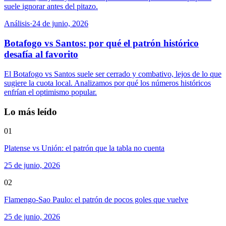
suele ignorar antes del pitazo.
Análisis
·
24 de junio, 2026
Botafogo vs Santos: por qué el patrón histórico
desafía al favorito
El Botafogo vs Santos suele ser cerrado y combativo, lejos de lo que
sugiere la cuota local. Analizamos por qué los números históricos
enfrían el optimismo popular.
Lo más leído
01
Platense vs Unión: el patrón que la tabla no cuenta
25 de junio, 2026
02
Flamengo-Sao Paulo: el patrón de pocos goles que vuelve
25 de junio, 2026