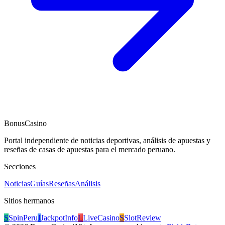
BonusCasino
Portal independiente de noticias deportivas, análisis de apuestas y
reseñas de casas de apuestas para el mercado peruano.
Secciones
Noticias
Guías
Reseñas
Análisis
Sitios hermanos
S
SpinPeru
J
JackpotInfo
L
LiveCasino
S
SlotReview