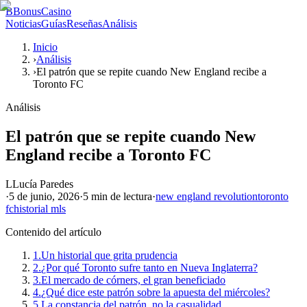
B
BonusCasino
Noticias
Guías
Reseñas
Análisis
Inicio
›
Análisis
›
El patrón que se repite cuando New England recibe a
Toronto FC
Análisis
El patrón que se repite cuando New
England recibe a Toronto FC
L
Lucía Paredes
·
5 de junio, 2026
·
5 min
de lectura
·
new england revolution
toronto
fc
historial mls
Contenido del artículo
1.
Un historial que grita prudencia
2.
¿Por qué Toronto sufre tanto en Nueva Inglaterra?
3.
El mercado de córners, el gran beneficiado
4.
¿Qué dice este patrón sobre la apuesta del miércoles?
5.
La constancia del patrón, no la casualidad