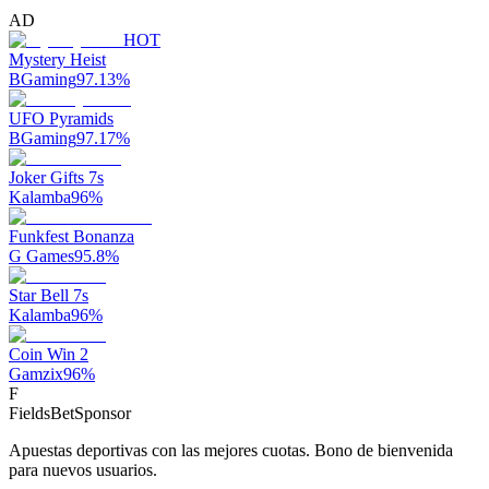
AD
HOT
Mystery Heist
BGaming
97.13
%
UFO Pyramids
BGaming
97.17
%
Joker Gifts 7s
Kalamba
96
%
Funkfest Bonanza
G Games
95.8
%
Star Bell 7s
Kalamba
96
%
Coin Win 2
Gamzix
96
%
F
FieldsBet
Sponsor
Apuestas deportivas con las mejores cuotas. Bono de bienvenida
para nuevos usuarios.