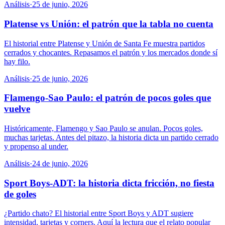
Análisis
·
25 de junio, 2026
Platense vs Unión: el patrón que la tabla no cuenta
El historial entre Platense y Unión de Santa Fe muestra partidos
cerrados y chocantes. Repasamos el patrón y los mercados donde sí
hay filo.
Análisis
·
25 de junio, 2026
Flamengo-Sao Paulo: el patrón de pocos goles que
vuelve
Históricamente, Flamengo y Sao Paulo se anulan. Pocos goles,
muchas tarjetas. Antes del pitazo, la historia dicta un partido cerrado
y propenso al under.
Análisis
·
24 de junio, 2026
Sport Boys-ADT: la historia dicta fricción, no fiesta
de goles
¿Partido chato? El historial entre Sport Boys y ADT sugiere
intensidad, tarjetas y corners. Aquí la lectura que el relato popular