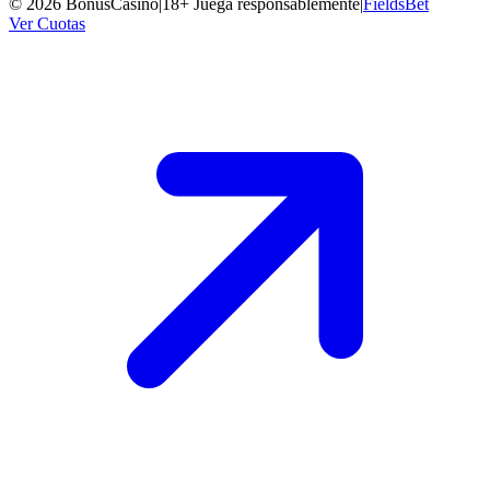
©
2026
BonusCasino
|
18+ Juega responsablemente
|
FieldsBet
Ver Cuotas