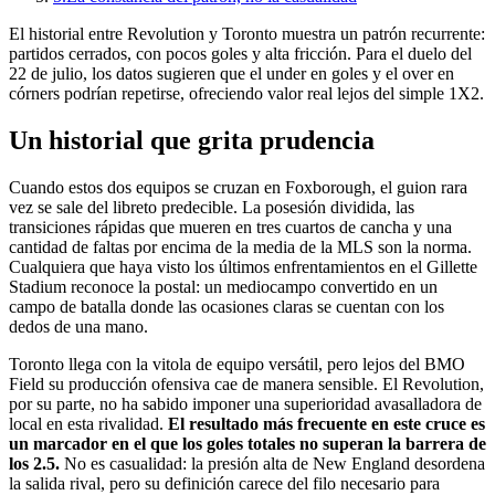
El historial entre Revolution y Toronto muestra un patrón recurrente:
partidos cerrados, con pocos goles y alta fricción. Para el duelo del
22 de julio, los datos sugieren que el under en goles y el over en
córners podrían repetirse, ofreciendo valor real lejos del simple 1X2.
Un historial que grita prudencia
Cuando estos dos equipos se cruzan en Foxborough, el guion rara
vez se sale del libreto predecible. La posesión dividida, las
transiciones rápidas que mueren en tres cuartos de cancha y una
cantidad de faltas por encima de la media de la MLS son la norma.
Cualquiera que haya visto los últimos enfrentamientos en el Gillette
Stadium reconoce la postal: un mediocampo convertido en un
campo de batalla donde las ocasiones claras se cuentan con los
dedos de una mano.
Toronto llega con la vitola de equipo versátil, pero lejos del BMO
Field su producción ofensiva cae de manera sensible. El Revolution,
por su parte, no ha sabido imponer una superioridad avasalladora de
local en esta rivalidad.
El resultado más frecuente en este cruce es
un marcador en el que los goles totales no superan la barrera de
los 2.5.
No es casualidad: la presión alta de New England desordena
la salida rival, pero su definición carece del filo necesario para