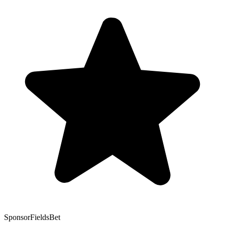
Sponsor
FieldsBet